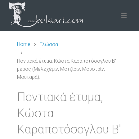
Home
Γλώσσα
Ποντιακά έτυμα, Κώστα Καραποτόσογλου B'
μέρος (Μελεχέμιν, Μοτζίριν, Μουστρίν,
Μουταρά).
Ποντιακά έτυμα,
Κώστα
Καραποτόσογλου B'