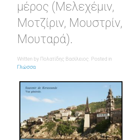
μέρος (Μελεχέμιν,
Μοτζίριν, Μουστρίν,
Μουταρά).
Written by Πολατίδης Βασίλειος. Posted in
Γλώσσα