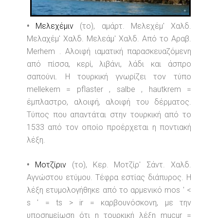
•
Μελεχέμιν
(το), αμάρτ. Μελεχέμ' Χαλδ.
Μελαχέμ' Χαλδ. Μελεάμ' Χαλδ. Από το Αραβ.
Merhem . Αλοιφή ιαματική παρασκευαζόμενη
από πίσσα, κερί, λιβάνι, λάδι και άσπρο
σαπούνι. Η τουρκική γνωρίζει τον τύπο
mellekem = pflaster , salbe , hautkrem =
έμπλαστρο, αλοιφή, αλοιφή του δέρματος.
Τύπος που απαντάται στην τουρκική από το
1533 από τον οποίο προέρχεται η ποντιακή
λέξη.
•
Μοτζίριν
(το), Κερ. Μοτζίρ' Σάντ. Χαλδ.
Αγνώστου ετύμου. Τέφρα εστίας διάπυρος. Η
λέξη ετυμολογήθηκε από το αρμενικό mos ' <
s ' = ts > ir = καρβουνόσκονη, με την
υποσημείωση ότι η τουρκική λέξη mucur =