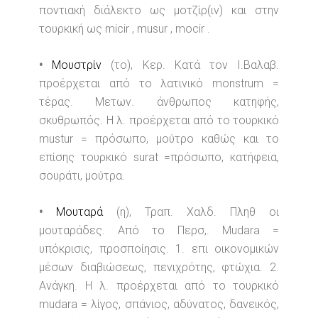
ποντιακή διάλεκτο ως μοτζίρ(ιν) και στην
τουρκική ως micir , musur , mocir .
•
Μουστρίν
(το), Κερ. Κατά τον Ι.Βαλαβ.
προέρχεται από το λατινικό monstrum =
τέρας. Μετων. άνθρωπος κατηφής,
σκυθρωπός. Η λ. προέρχεται από το τουρκικό
mustur = πρόσωπο, μούτρο καθώς και το
επίσης τουρκικό surat =πρόσωπο, κατήφεια,
σουράτι, μούτρα.
•
Μουταρά
(η), Τραπ. Χαλδ. Πληθ οι
μουταράδες. Από το Περσ,. Mudara =
υπόκρισις, προσποίησις. 1. επι οικονομικών
μέσων διαβιώσεως, πενιχρότης, φτώχια. 2.
Ανάγκη. Η λ. προέρχεται από το τουρκικό
mudara = λίγος, σπάνιος, αδύνατος, δανεικός,