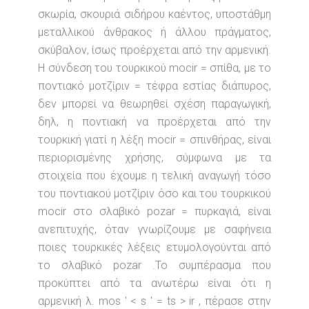
σκωρία, σκουριά σιδήρου καέντος, υποστάθμη
μεταλλικού άνθρακος ή άλλου πράγματος,
σκύβαλον, ίσως προέρχεται από την αρμενική.
Η σύνδεση του τουρκικού mocir = σπίθα, με το
ποντιακό μοτζίριν = τέφρα εστίας διάπυρος,
δεν μπορεί να θεωρηθεί σχέση παραγωγική,
δηλ, η ποντιακή να προέρχεται από την
τουρκική γιατί η λέξη mocir = σπινθήρας, είναι
περιορισμένης χρήσης, σύμφωνα με τα
στοιχεία που έχουμε η τελική αναγωγή τόσο
του ποντιακού μοτζίριν όσο και του τουρκικού
mocir στο σλαβικό pozar = πυρκαγιά, είναι
ανεπιτυχής, όταν γνωρίζουμε με σαφήνεια
ποιες τουρκικές λέξεις ετυμολογούνται από
το σλαβικό pozar .Το συμπέρασμα που
προκύπτει από τα ανωτέρω είναι ότι η
αρμενική λ. mos ' < s ' = ts > ir , πέρασε στην