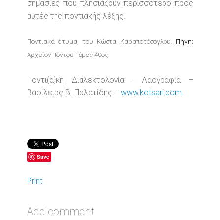
σημασίες που πλησιάζουν περισσότερο προς
αυτές της ποντιακής λέξης.
Ποντιακά έτυμα, του Κώστα Καραποτόσογλου.
Πηγή:
Αρχείον Πόντου Τόμος 40ος.
Ποντι(α)κή Διαλεκτολογία - Λαογραφία –
Βασίλειος Β. Πολατίδης –
www.kotsari.com
Save
Print
Add comment