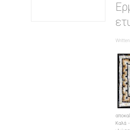
Ερ
ετ
Writte
αποκαλ
Καλά -