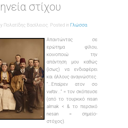
ηνεία στίχου
by Πολατίδης Βασίλειος. Posted in
Γλώσσα
Απαντώντας σε
ερώτημα φίλου,
κοινοποιώ την
απάντηση μου καθώς
(ίσως) να ενδιαφέρει
και άλλους αναγνώστες.
"...Επαίρεν ατον σο
νισ̌αν..." = τον σκόπευσε
(από το τουρκικό nisan
almak < & το περσικό
nesan = σημείο-
στόχος).