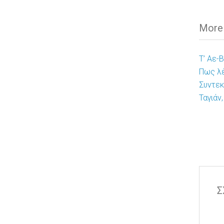
More A
Τ’ Αε-
Πως λέ
Συντεκ
Ταγιάν
Σ