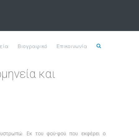
εία
Βιογραφικό
Επικοινωνία
μηνεία και
 δυστρωπώ. Εκ του φού-φού που εκφέρει ο