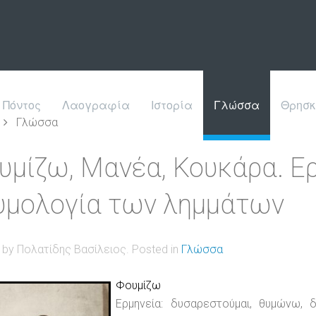
Πόντος
Λαογραφία
Ιστορία
Γλώσσα
Θρησκ
Γλώσσα
υμίζω, Μανέα, Κουκάρα. Ερ
υμολογία των λημμάτων
n by Πολατίδης Βασίλειος. Posted in
Γλώσσα
Φουμίζω
Ερμηνεία: δυσαρεστούμαι, θυμώνω,