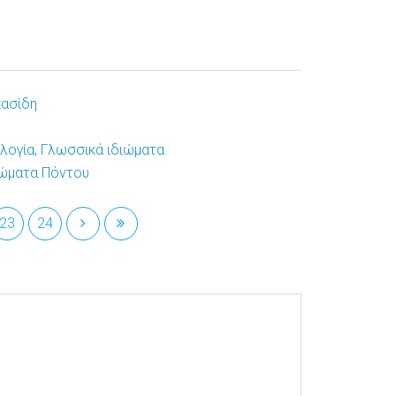
πασίδη
ολογία, Γλωσσικά ιδιώματα
διώματα Πόντου
23
24