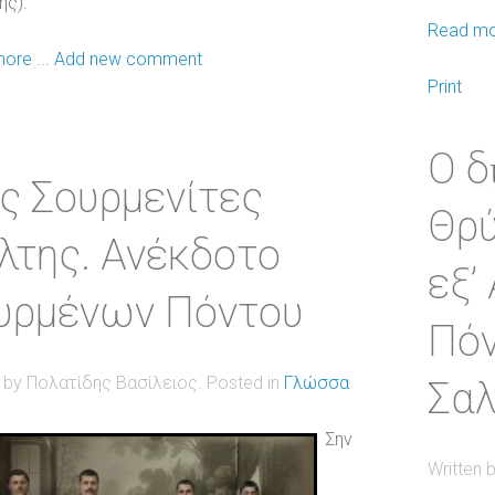
ης).
Read mor
ore ...
Add new comment
Print
Ο δ
ς Σουρμενίτες
Θρύ
λτης. Ανέκδοτο
εξ’
υρμένων Πόντου
Πόν
n by Πολατίδης Βασίλειος. Posted in
Γλώσσα
Σα
Σην
Written 