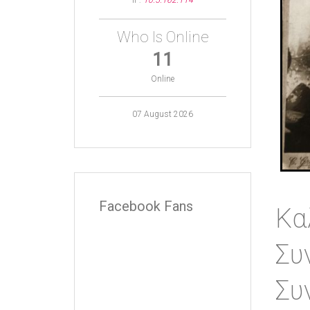
IP:
10.5.162.114
Who Is Online
11
Online
07 August 2026
Facebook Fans
Κα
Συ
Συ