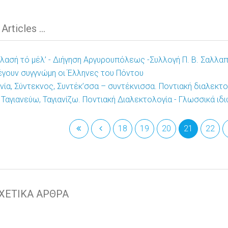
rticles ...
Βλασή τό μέλ’ - Διήγηση Αργυρουπόλεως -Συλλογή Π. Β. Σαλλα
γουν συγγνώμη οι Έλληνες του Πόντου
νία, Σύντεκνος, Συντέκ’σσα – συντέκνισσα. Ποντιακή διαλεκτ
, Ταγιανεύω, Ταγιανίζω. Ποντιακή Διαλεκτολογία - Γλωσσικά ι
18
19
20
21
22
ΧΕΤΙΚΑ ΑΡΘΡΑ