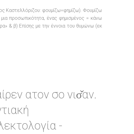
κτος Καστελλόριζου: φουμίζω=φημίζω). Φουμίζω
ι μια προσωπικότητα, ένας φημισμένος = κάνω
αρα» & β) Επίσης με την έννοια του θυμώνω (εκ
ίρεν ατον σο νισ̌αν.
τιακή
λεκτολογία -