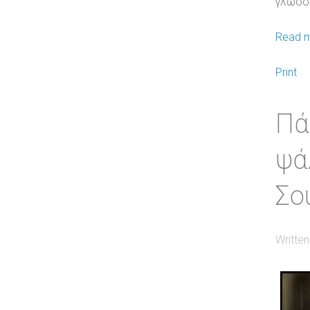
γλώσσ
Read m
Print
Πά
ψά
Σο
Writte