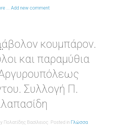
e ...
Add new comment
ι̤άβολον κουμπάρον.
λοι και παραμύθια
 Αργυρουπόλεως
του. Συλλογή Π.
λλαπασίδη
by Πολατίδης Βασίλειος. Posted in
Γλώσσα