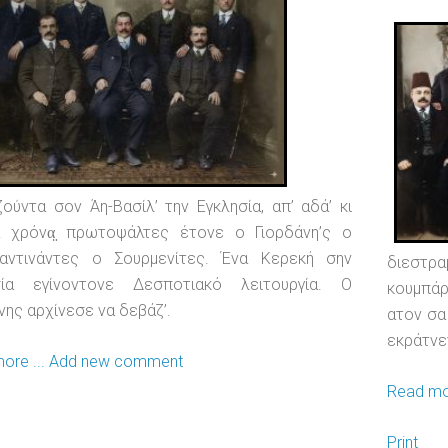
ούντα σον Άη-Βασίλ’ την Εγκλησία, απ’ αδά’ κι
α χρόνα̤ πρωτοψάλτες έτονε ο Γιορδάνη’ς ο
αντινάντες ο Σουρμενίτες. Ένα Κερεκή σην
διεστρ
σία εγίνοντονε Δεσποτιακό λειτουργία. Ο
κουμπά
νης αρχίνεσε να δεβάζ’.
ατον σα 
εκράτνε
ore ...
Add new comment
Read mor
Print