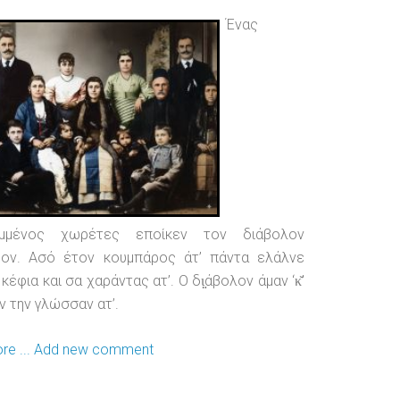
Ένας
αμμένος χωρέτες εποίκεν τον διάβολον
ρον. Ασό έτον κουμπάρος άτ’ πάντα ελάλνε
κέφια και σα χαράντας ατ’. Ο δι̤̤άβολον άμαν ‘κ̆’
ν την γλώσσαν ατ’.
e ...
Add new comment