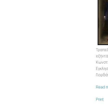
Τραπεζ
εξήντ
Κωνστ
Εγκλη
Γιορδά
Read m
Print