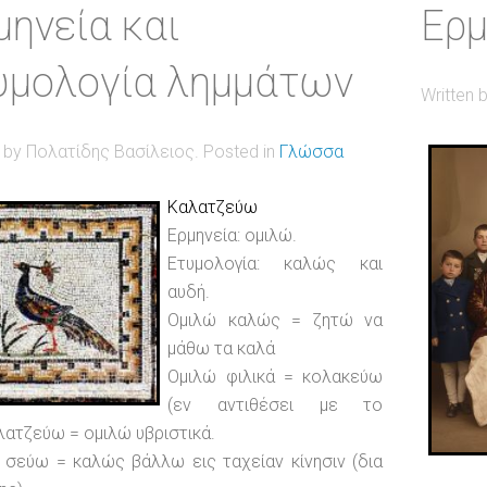
μηνεία και
Ερμ
υμολογία λημμάτων
Written 
n by Πολατίδης Βασίλειος. Posted in
Γλώσσα
Καλατζεύω
Ερμηνεία: ομιλώ.
Ετυμολογία: καλώς και
αυδή.
Ομιλώ καλώς = ζητώ να
μάθω τα καλά
Ομιλώ φιλικά = κολακεύω
(εν αντιθέσει με το
ατζεύω = ομιλώ υβριστικά.
 σεύω = καλώς βάλλω εις ταχείαν κίνησιν (δια