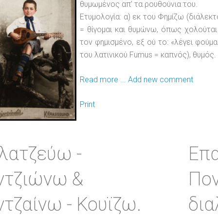
θυμωμένος απ’ τα ρουθούνια του.
Ετυμολογία: α) εκ του Φημίζω (διάλε
= θίγομαι και θυμώνω, όπως χολούτα
τον φημισμένο, εξ ού το: «λέγει φούμ
του λατινικού Fumus = καπνός), θυμός.
Read more ...
Add new comment
Print
λατζεύω -
Επα
ντζιώνω &
Πον
ντζαίνω - Κουϊζω.
δια