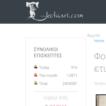
Αρχική
Home
ΣΥΝΟΛΙΚΟΙ
Φο
ΕΠΙΣΚΕΠΤΕΣ
ετ
Today
916
This month
12871
Total
2404581
Writte
Visitor Info