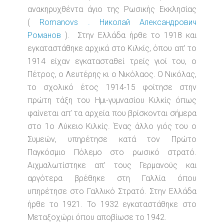
ανακηρυχθέντα άγιο της Ρωσικής Εκκλησίας
(
Romanovs . Николай Александрович
Романов
). Στην Ελλάδα ήρθε το 1918 και
εγκαταστάθηκε αρχικά στο Κιλκίς, όπου απ’ το
1914 είχαν εγκατασταθεί τρείς γιοί του, ο
Πέτρος, ο Λευτέρης κι ο Νικόλαος. Ο Νικόλας,
το σχολικό έτος 1914-15 φοίτησε στην
πρώτη τάξη του Ημι-γυμνασίου Κιλκίς όπως
φαίνεται απ’ τα αρχεία που βρίσκονται σήμερα
στο 1ο Λύκειο Κιλκίς. Ένας άλλο γιός του ο
Συμεών, υπηρέτησε κατά τον Πρώτο
Παγκόσμιο Πόλεμο στο ρωσικό στρατό.
Αιχμαλωτίστηκε απ’ τους Γερμανούς και
αργότερα βρέθηκε στη Γαλλία όπου
υπηρέτησε στο Γαλλικό Στρατό. Στην Ελλάδα
ήρθε το 1921. Το 1932 εγκαταστάθηκε στο
Μεταξοχώρι όπου αποβίωσε το 1942.