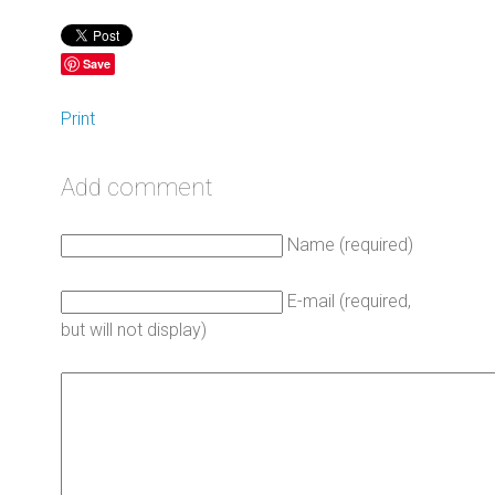
Save
Print
Add comment
Name (required)
E-mail (required,
but will not display)