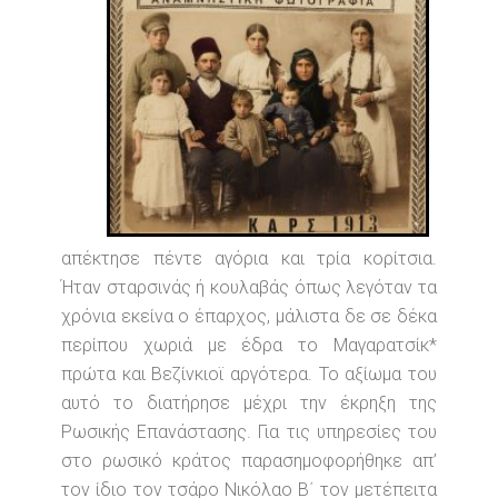
απέκτησε πέντε αγόρια και τρία κορίτσια.
Ήταν σταρσινάς ή κουλαβάς όπως λεγόταν τα
χρόνια εκείνα ο έπαρχος, μάλιστα δε σε δέκα
περίπου χωριά με έδρα το Μαγαρατσίκ*
πρώτα και Βεζίνκιοϊ αργότερα. Το αξίωμα του
αυτό το διατήρησε μέχρι την έκρηξη της
Ρωσικής Επανάστασης. Για τις υπηρεσίες του
στο ρωσικό κράτος παρασημοφορήθηκε απ’
τον ίδιο τον τσάρο Νικόλαο Β΄ τον μετέπειτα