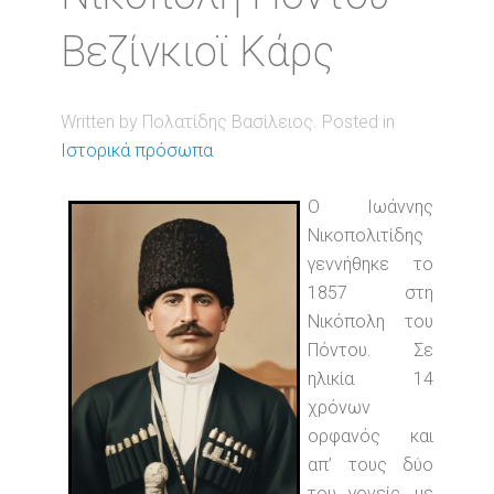
Βεζίνκιοϊ Κάρς
Written by Πολατίδης Βασίλειος. Posted in
Ιστορικά πρόσωπα
Ο Ιωάννης
Νικοπολιτίδης
γεννήθηκε το
1857 στη
Νικόπολη του
Πόντου. Σε
ηλικία 14
χρόνων
ορφανός και
απ’ τους δύο
του γονείς, με