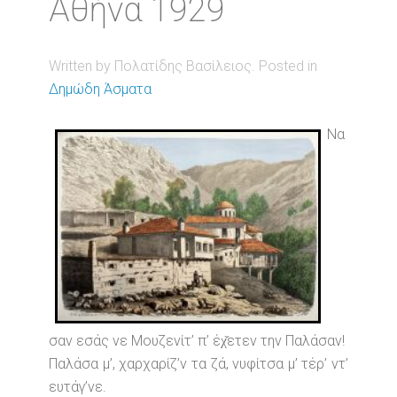
Αθήνα 1929
Written by Πολατίδης Βασίλειος. Posted in
Δημώδη Άσματα
Να
σαν εσάς νε Μουζενίτ’ π’ έχ̌ετεν την Παλάσαν!
Παλάσα μ’, χαρχαρίζ’ν τα ζά, νυφίτσα μ’ τέρ’ ντ’
ευτάγ’νε.