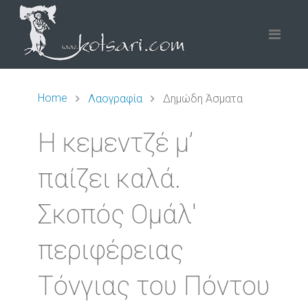
Home
Λαογραφία
Δημώδη Άσματα
Η κεμεντζέ μ’
παίζει καλά.
Σκοπός Ομάλ'
περιφέρειας
Τόνγιας του Πόντου