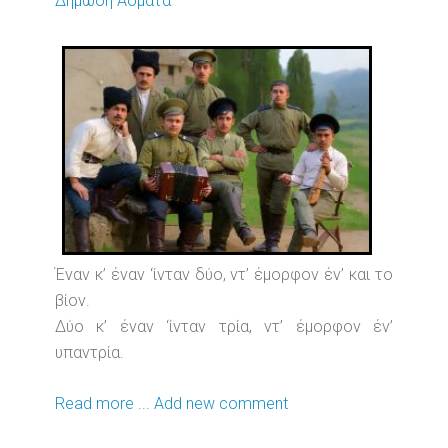
Δημώδη Άσματα
Έναν κ’ έναν ‘ίνταν δύο, ντ’ έμορφον έν’ και το
βίον.
Δύο κ’ έναν ‘ίνταν τρία, ντ’ έμορφον έν’
υπαντρία.
Read more ...
Add new comment