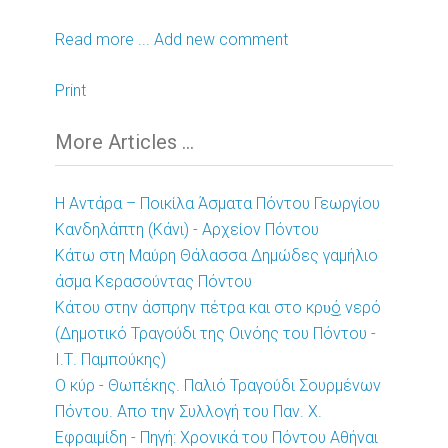
Read more ...
Add new comment
Print
More Articles ...
Η Αντάρα – Ποικίλα Άσματα Πόντου Γεωργίου
Κανδηλάπτη (Κάνι) - Αρχείον Πόντου
Κάτω στη Μαύρη Θάλασσα Δημώδες γαμήλιο
άσμα Κερασούντας Πόντου
Κάτου στην άσπρην πέτρα και στο κρυ͜ό νερό
(Δημοτικό Τραγούδι της Οινόης του Πόντου -
Ι.Τ. Παμπούκης)
Ο κύρ - Θωπέκης. Παλιό Τραγούδι Σουρμένων
Πόντου. Απο την Συλλογή του Παν. Χ.
Εφραιμίδη - Πηγή: Χρονικά του Πόντου Αθήναι