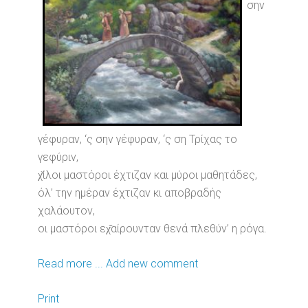
σην
γέφυραν, ‘ς σην γέφυραν, ‘ς ση Τρίχας το
γεφύριν,
χ̌ίλοι μαστόροι έχτιζαν και μύροι μαθητάδες,
όλ’ την ημέραν έχτιζαν κι αποβραδής
χαλάουτον,
οι μαστόροι εχ̌αίρουνταν θενά πλεθύν’ η ρόγα.
Read more ...
Add new comment
Print