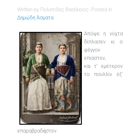
Written by Πολατίδης Βασίλειος. Posted in
Δημώδη Άσματα
Απόψε η νύχτα
δίπλασεν κι ο
φέγγον
επιάστεν,
και τ’ εμέτερον
το πουλλίν έξ’
επαραβραδά̤στεν.