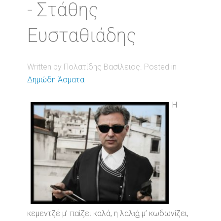
- Στάθης
Ευσταθιάδης
Written by Πολατίδης Βασίλειος. Posted in
Δημώδη Άσματα
Η
κεμεντζέ μ’ παίζει καλά, η λαλι͜ά μ’ κωδωνίζει,