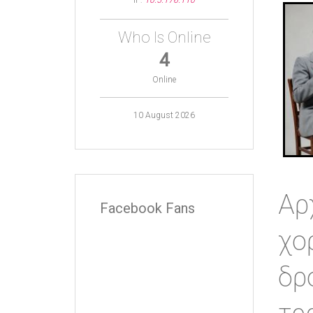
IP:
10.5.176.110
Who Is Online
4
Online
10 August 2026
Αρ
Facebook Fans
χο
δρ