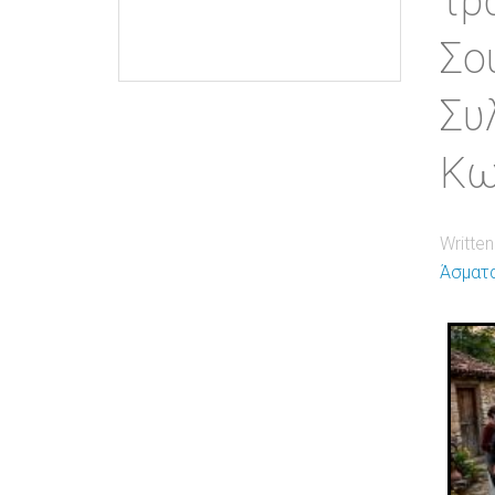
τρ
Σο
Συ
Κω
Writte
Άσματ