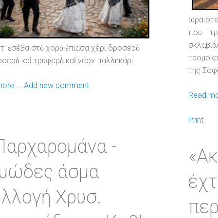
ωραιότε
που τρ
σκλαβι
ντ’ ἐσέβα στὸ χορὸ ἐπιάσα χέρι δροσερὸ
τρομοκρ
οσερὸ καὶ τρυφερὸ καὶ νέον παλληκάρι.
της Σοφ
ore ...
Add new comment
Read mor
Print
Παρχαρομάνα -
«Ακ
μώδες άσμα
έχτ
υλλογή Χρυσ.
περ