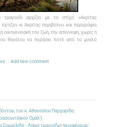
ο τραγούδι αρχίζει με το στίχο: «Ακρίτας
 έχτιζεν κι Ακρίτας περιβόλιν» και περιγράφει
η οικογενειακή του ζωή, την ασύννεφη, χωρίς η
του θανάτου να περάσει ποτέ από το μυαλό
e ...
Add new comment
Πόντου, του κ. Αθανασίου Παρχαρίδη
ρασουντέϊκον Ομάλ')
α Σουμελίδη - Λαϊκά τραγούδια περιφέρειας