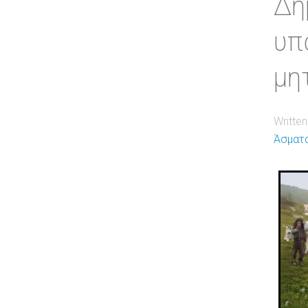
Δη
υπ
μη
Writte
Άσματ