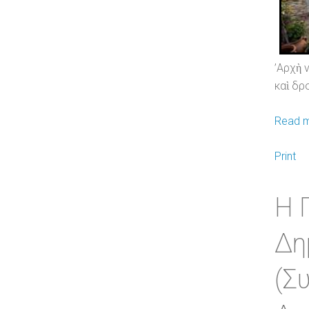
’Αρχὴ 
καὶ δρ
Read m
Print
Η 
Δη
(Σ