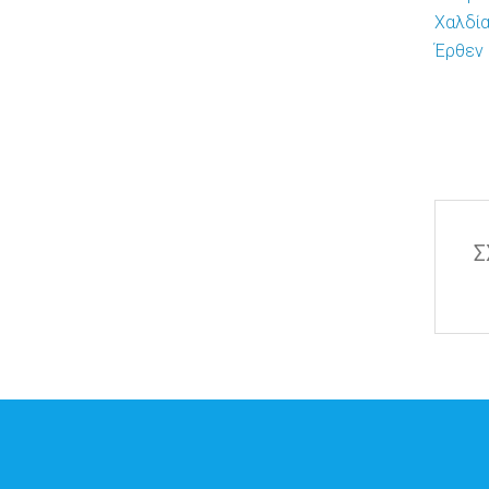
Χαλδί
Έρθεν 
Σ