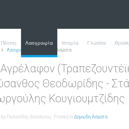
Πόντος
Λαογραφία
Ιστορία
Γλώσσα
Θρησκ
Λαογραφία
Δημώδη Άσματα
 Αγρέλαφον (Τραπεζουντέϊκ
ύσανθος Θεοδωρίδης - Στά
ωργούλης Κουγιουμτζίδης
n by Πολατίδης Βασίλειος. Posted in
Δημώδη Άσματα