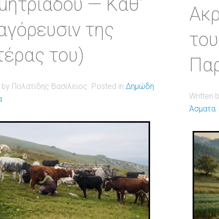
μητριάδου — Καθ'
Ακρ
αγόρευσιν της
του
τέρας του)
Πα
n by Πολατίδης Βασίλειος. Posted in
Δημώδη
Written 
α
Άσματα