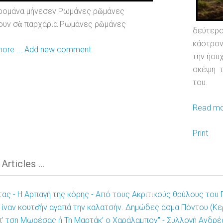
ρομάνα μήνεσεν Ρωμάνες ρῶμάνες
ουν σὰ παρχάρια Ρωμάνες ρῶμάνες
δεύτερ
κάστρον
ore ...
Add new comment
την ήσυχ
σκέψη 
του.
Read mor
Print
rticles ...
τας - Η Αρπαγή της κόρης - Από τους Ακριτικούς θρύλους του 
ίναν κουτσ̌ήν αγαπά την καλατσήν. Δημώδες άσμα Πόντου (Κε
π’ τση Μωρέσας ή Τη Μαρτάκ’ ο Χαράλαμπον" - Συλλογή Ανδρέ