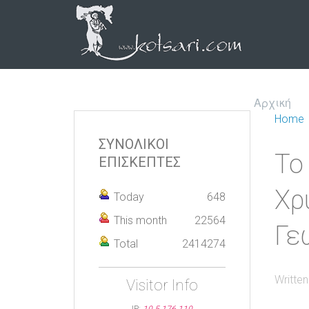
Αρχική
Home
ΣΥΝΟΛΙΚΟΙ
Το
ΕΠΙΣΚΕΠΤΕΣ
Χρ
Today
648
This month
22564
Γε
Total
2414274
Writte
Visitor Info