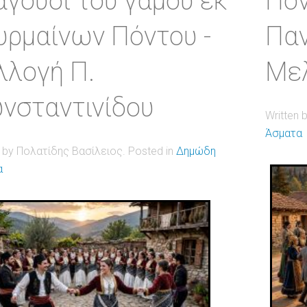
αγούδι του γάμου εκ
Πον
υρμαίνων Πόντου -
Παν
λλογή Π.
Μελ
νσταντινίδου
Written 
Άσματα
n by Πολατίδης Βασίλειος. Posted in
Δημώδη
α