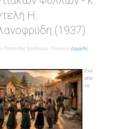
τιακών Φύλλων - κ.
τελή Η.
ανοφρύδη (1937)
by Πολατίδης Βασίλειος. Posted in
Δημώδη
Ένα
από
τα