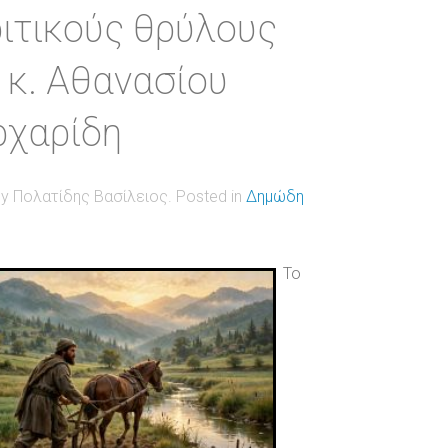
ιτικούς θρύλους
 κ. Αθανασίου
ρχαρίδη
by Πολατίδης Βασίλειος. Posted in
Δημώδη
Το