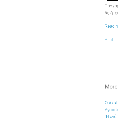
Παρχα
ἄς ἔρχ
Read m
Print
More A
Ο Ακρί
Αγαπώ 
"Η αγά