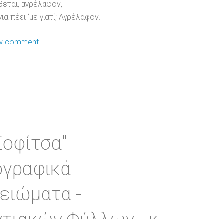
θεται, αγρέλαφον,
ια πέει ‘με γιατί; Αγρέλαφον.
w comment
Σοφίτσα"
ογραφικά
ειώματα -