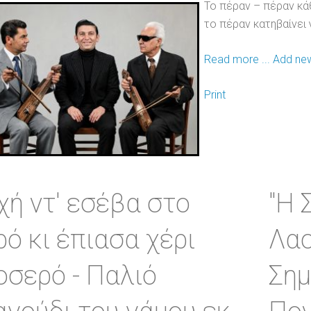
Το πέραν – πέραν κά
το πέραν κατηβαίνει γ
Read more ...
Add ne
Print
χή ντ' εσέβα στο
"Η 
ρό κι έπιασα χέρι
Λα
οσερό - Παλιό
Σημ