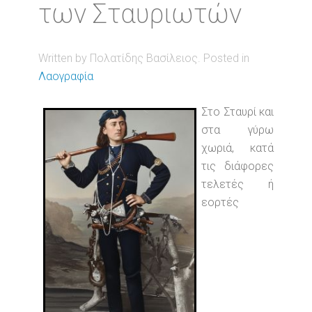
των Σταυριωτών
Written by Πολατίδης Βασίλειος. Posted in
Λαογραφία
Στο Σταυρί και
στα γύρω
χωριά, κατά
τις διάφορες
τελετές ή
εορτές