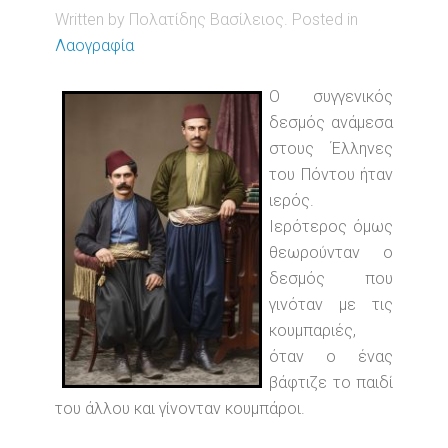
Written by Πολατίδης Βασίλειος. Posted in
Λαογραφία
Ο συγγενικός
δεσμός ανάμεσα
στους Έλληνες
του Πόντου ήταν
ιερός.
Ιερότερος όμως
θεωρούνταν ο
δεσμός που
γινόταν με τις
κουμπαριές,
όταν ο ένας
βάφτιζε το παιδί
του άλλου και γίνονταν κουμπάροι.