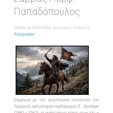
Παπαδόπουλος
Written by Πολατίδης Βασίλειος. Posted in
Λαογραφία
Σύμφωνα με την ψυχολογική τυπολογία του
Γερμανού φιλοσόφου-παιδαγωγού Ε. Spranger
(1882 • 1962), οι ανθρώπινοι τύποι είναι έξι: ο