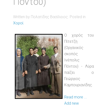
Πόντου)
Written by Πολατίδης Βασίλειος. Posted in
Χοροί
Ο χορός του
Πίτετζη
(Οργανικός
σκοπός
Ινέπολις
Πόντου) - Λύρα
παίζει ο
Γεώργιος
Καμπουριανίδης.
Read more ...
Add new