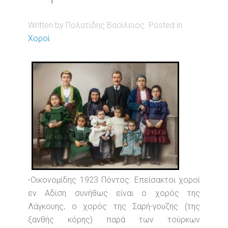
Written by Πολατίδης Βασίλειος. Posted in
Χοροί
-Οικονομίδης 1923 Πόντος: Επείσακτοι χοροί
εν Αδίση συνήθως είναι ο χορός της
Λάγκουης, ο χορός της Σαρή-γουζης (της
ξανθής κόρης) παρά των τούρκων