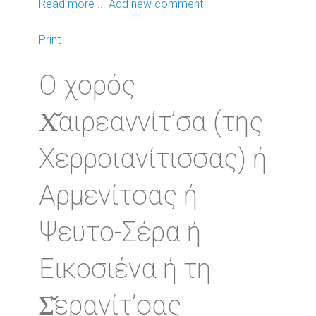
Read more ...
Add new comment
Print
Ο χορός
Χ̌αιρεαννίτ’σα (της
Χερροιανίτισσας) ή
Αρμενίτσας ή
Ψευτο-Σέρα ή
Εικοσιένα ή τη
Σ̌ερανίτ’σας