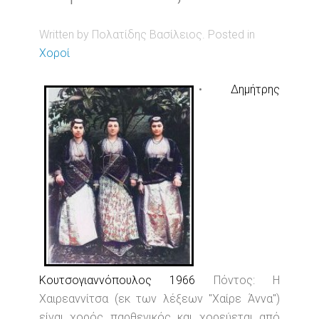
Written by Πολατίδης Βασίλειος. Posted in
Χοροί
•
Δημήτρης
Κουτσογιαννόπουλος 1966
Πόντος: Η
Χαιρεαννίτσα (εκ των λέξεων "Χαίρε Άννα")
είναι χορός παρθενικός και χορεύεται από