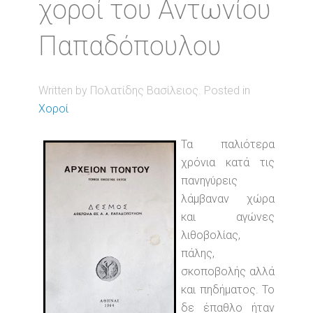
χοροί του Αντωνίου
Παπαδόπουλου
Written by Πολατίδης Βασίλειος. Posted in
Χοροί
Τα παλιότερα
χρόνια κατά τις
πανηγύρεις
λάμβαναν χώρα
και αγώνες
λιθοβολίας,
πάλης,
σκοποβολής αλλά
και πηδήματος. Το
δε έπαθλο ήταν