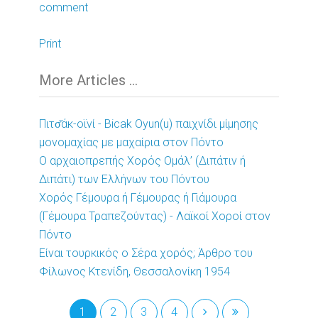
comment
Print
More Articles ...
Πιτσ̌άκ-οϊνί - Βicak Οyun(u) παιχνίδι μίμησης
μονομαχίας με μαχαίρια στον Πόντο
Ο αρχαιοπρεπής Χορός Ομάλ’ (Διπάτιν ή
Διπάτι) των Ελλήνων του Πόντου
Χορός Γέμουρα ή Γέμουρας ή Γιάμουρα
(Γέμουρα Τραπεζούντας) - Λαϊκοί Χοροί στον
Πόντο
Είναι τουρκικός ο Σέρα χορός; Άρθρο του
Φίλωνος Κτενίδη, Θεσσαλονίκη 1954
1
2
3
4