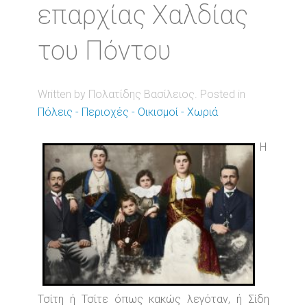
επαρχίας Χαλδίας
του Πόντου
Written by Πολατίδης Βασίλειος. Posted in
Πόλεις - Περιοχές - Οικισμοί - Χωριά
Η
Τσίτη ή Τσίτε όπως κακώς λεγόταν, ή Σίδη