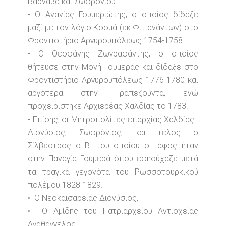
Βαρνάβα και Σωφρονίου.
• Ο Ανανίας Γουμεριώτης, ο οποίος δίδαξε
μαζί με τον λόγιο Κοσμά (εκ Φιτιανάντων) στο
Φροντιστήριο Αργυρουπόλεως 1754-1758
• Ο Θεοφάνης Ζωγραφάντης, ο οποίος
θήτευσε στην Μονή Γουμεράς και δίδαξε στο
Φροντιστήριο Αργυρουπόλεως 1776-1780 και
αργότερα στην Τραπεζούντα, ενώ
προχειρίστηκε Αρχιερέας Χαλδίας το 1783.
• Επίσης, οι Μητροπολίτες επαρχίας Χαλδίας :
Διονύσιος, Σωφρόνιος, και τέλος ο
Σίλβεστρος ο Β΄ του οποίου ο τάφος ήταν
στην Παναγία Γουμερά όπου εφησύχαζε μετά
τα τραγικά γεγονότα του Ρωσσοτουρκικού
πολέμου 1828-1829.
• Ο Νεοκαισαρείας Διονύσιος,
• Ο Αμίδης του Πατριαρχείου Αντιοχείας
Αγαθάγγελος,