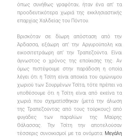
όπως συνήθως γραφόταν, ήταν ένα απ' τα
προοδευτικότερα χωριά της εκκλησιαστικής
επαρχίας Χαλδείας του Πόντου.
Βρισκόταν σε δίωρη απόσταση από την
Άρδασσα, εξάωρη απ' την Αργυρούπολη και
εικοσιτετράωρη απ' την Τραπεζούντα. Είναι
άγνωστος ο χρόνος της εποίκισης της. Αν
όμως πιστέψουμε στην παράδοση η οποία
λέγει ότι η Τσίτη είναι αποικία του ομώνυμου
χωριού των Σουρμένων Τσίτα, τότε πρέπει να
υποθέσουμε ότι η Τσίτη είναι από εκείνα τα
χωριά που σχηματίσθηκαν (μετά την άλωση
της Τραπεζούντας από τους τούρκους) από
φυγάδες των παραλίων της Μαύρης
Θάλασσας. Την Τσίτη την αποτελούσαν
τέσσερις συνοικισμοί με τα ονόματα:
Μεγάλη