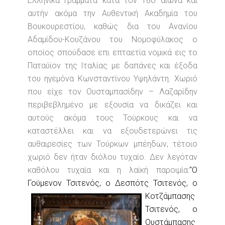
Ελληνικά Γράμματα κατά τον 18ο αιώνα και
αυτήν ακόμα την Αυθεντική Ακαδημία του
Βουκουρεστίου, καθώς δια του Ανανίου
Αδαμίδου-Κουζάνου του Νομοφύλακος ο
οποίος σπούδασε επι επταετία νομικά εις το
Παταύϊον της Ιταλίας με δαπάνες και έξοδα
του ηγεμόνα Κωνσταντίνου Υψηλάντη. Χωριό
που είχε τον Ουσταμπασίδην – Λαζαρίδην
περιβεβλημένο με εξουσία να δικάζει και
αυτούς ακόμα τους Τούρκους και να
καταστέλλει και να εξουδετερώνει τις
αυθαιρεσίες των Τούρκων μπέηδων, τέτοιο
χωριό δεν ήταν διόλου τυχαίο. Δεν λεγόταν
καθόλου τυχαία και η λαϊκή παροιμία:
"Ο
Γούμενον Τσιτενός, ο
Δεσπότς Τσιτενός, ο
Κοτζάμπασης
Τσιτενός, ο
Ουστάμπασης