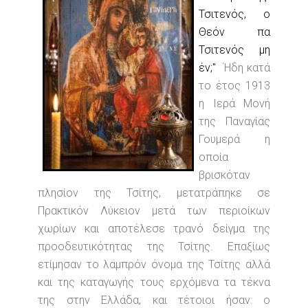
Τσιτενός, ο
Θεόν πα
Τσιτενός μη
έν;"
Ήδη κατά
το έτος 1913
η Ιερά Μονή
της Παναγίας
Γουμερά η
οποία
βρισκόταν
πλησίον της Τσίτης, μετατράπηκε σε
Πρακτικόν Λύκειον μετά των περιοίκων
χωρίων και αποτέλεσε τρανό δείγμα της
προοδευτικότητας της Τσίτης. Επαξίως
ετίμησαν το λαμπρόν όνομα της Τσίτης αλλά
και της καταγωγής τους ερχόμενα τα τέκνα
της στην Ελλάδα, και τέτοιοι ήσαν: ο