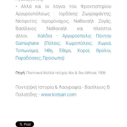
• Αλλά και οι λόγιοι του Φροντιστηρίου
Αργυρουπόλεως : Ιορδάνης Ζωγραφάντης,
Νεόφυτος Ιερομόναχος, Ναθαναήλ Ζυγάς,
Βασίλειος Ναθαναήλ και πλείστοι
άλλοι.
Χαλδία - Αργυρούπολις Πόντου
Gümüşhane (Πόλεις, Κωμοπόλεις, Χωριά,
Τοπωνύμια, Ήθη, Έθιμα, Χοροί, Θρύλοι,
Παραδόσεις, Πρόσωπα)
Πηγή:
Ποντιακά Φύλλα τεύχος 4ον & 5ον Αθήναι 1936
Ποντι(α)κή Ιστορία & Λαογραφία - Βασίλειος Β.
Πολατίδης -
www.kotsari.com