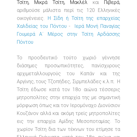
Τσίτη, Μικρά Τσίτη, Μακλέλ
και
Πιβερά,
αριθμούσε μάλιστα περί τις 120 Eλληνικές
οικογένειες.
Η Σίδη ή Τσίτη της επαρχείας
Χαλδείας του Πόντου
-
Ιερά Μονή Παναγίας
Γουμερά Α΄ Μέρος στην Τσίτη Αρδάσσης
Πόντου
Το προοδευτικό τούτο χωριό γέννησε
διάσημες προσωπικότητες, πανίσχυρους
αρχιμεταλλουργούς του Καπάν και της
Αργίνης, τους Τζοπήδες, Σιρμπελάδες κ.λ.π. Η
Τσίτη έδωσε κατά τον 18ο αιώνα τέσσερις
μητροπολίτες στην επαρχία της με σημαντική
μόρφωση όπως και τον Ιερομόναχο Διονύσιον
Κουζάνον αλλά και ακόμη τρείς μητροπολίτες
εις την επαρχία Αμίδης Μεσοποταμίας. Το
χωρίον Τσίτη δια των τέκνων του ετίμησε τα