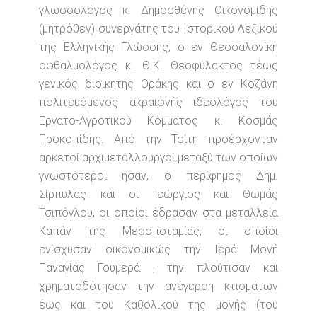
γλωσσολόγος κ. Δημοσθένης Οικονομίδης
(μητρόθεν) συνεργάτης του Ιστορικού Λεξικού
της Ελληνικής Γλώσσης, ο εν Θεσσαλονίκη
οφθαλμολόγος κ. Θ.Κ. Θεοφύλακτος τέως
γενικός διοικητής Θράκης και ο εν Κοζάνη
πολιτευόμενος ακραιφνής ιδεολόγος του
Εργατο-Αγροτικού Κόμματος κ. Κοσμάς
Προκοπίδης. Από την Τσίτη προέρχονταν
αρκετοί αρχιμεταλλουργοί μεταξύ των οποίων
γνωστότεροι ήσαν, ο περίφημος Δημ.
Σίρπυλας και οι Γεώργιος και Θωμάς
Τσιπόγλου, οι οποίοι έδρασαν στα μεταλλεία
Καπάν της Μεσοποταμίας, οι οποίοι
ενίσχυσαν οικονομικώς την Ιερά Μονή
Παναγίας Γουμερά , την πλούτισαν και
χρηματοδότησαν την ανέγερση κτισμάτων
έως και του Καθολικού της μονής (του