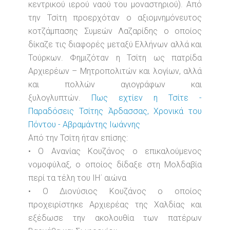
κεντρικού ιερού ναού του μοναστηριού). Από
την Τσίτη προερχόταν ο αξιομνημόνευτος
κοτζάμπασης Συμεών Λαζαρίδης ο οποίος
δίκαζε τις διαφορές μεταξύ Ελλήνων αλλά και
Τούρκων. Φημιζόταν η Τσίτη ως πατρίδα
Αρχιερέων – Μητροπολιτών και λογίων, αλλά
και πολλών αγιογράφων και
ξυλογλυπτών.
Πως εχτίεν η Τσίτε -
Παραδόσεις Τσίτης Άρδασσας, Χρονικά του
Πόντου - Αβραμάντης Ιωάννης
Από την Τσίτη ήταν επίσης:
• Ο Ανανίας Κουζάνος ο επικαλούμενος
νομοφύλαξ, ο οποίος δίδαξε στη Μολδαβία
περί τα τέλη του ΙΗ΄ αιώνα
• Ο Διονύσιος Κουζάνος ο οποίος
προχειρίστηκε Αρχιερέας της Χαλδίας και
εξέδωσε την ακολουθία των πατέρων