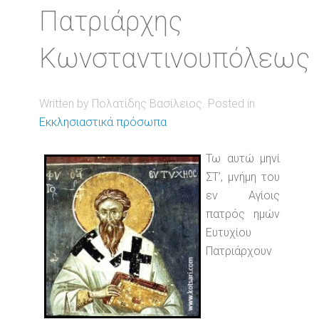
Πατριάρχης
Κωνσταντινουπόλεως
Written by Πολατίδης Βασίλειος. Posted in
Εκκλησιαστικά πρόσωπα
Τω αυτώ μηνί
ΣΤ’, μνήμη του
εν Αγίοις
πατρός ημών
Ευτυχίου
Πατριάρχουν