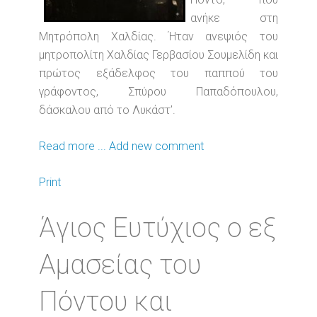
ανήκε στη
Μητρόπολη Χαλδίας. Ήταν ανεψιός του
μητροπολίτη Χαλδίας Γερβασίου Σουμελίδη και
πρώτος εξάδελφος του παππού του
γράφοντος, Σπύρου Παπαδόπουλου,
δάσκαλου από το Λυκάστ’.
Read more ...
Add new comment
Print
Άγιος Ευτύχιος ο εξ
Αμασείας του
Πόντου και