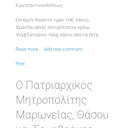
Κωνσταντινουπόλεως.
Εὐτύχιον θανόντα τιμῶν τοῖς λόγοις,
Ἐμαυτὸν αὐτὸς εὐτυχέστατον κρίνω.
Ψυχῇ Εὐτυχίοιο πύλῃ πόλου οἴγεται ἕκτῃ.
Read more ...
Add new comment
Print
Ο Πατριαρχικός
Μητροπολίτης
Μαρωνείας, Θάσου