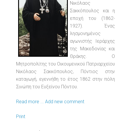
Νικόλαος
Σακκόπουλος και η
εποχή του (1862-
1927). Ένας
λησμονημένος
αγωνιστής Ιεράρχης
της Μακεδονίας και
Θράκης. Ο
Μητροπολίτης του Οικουμενικού Πατριαρχείου
Νικόλαος Σακκόπουλος, Πόντιος στην
καταγωγή, εγεννήθη το έτος 1862 στην πόλη
Σινώπη του Ευξείνου Πόντου.
Read more ...
Add new comment
Print