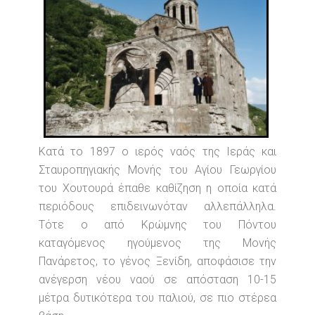
Κατά το 1897 ο ιερός ναός της Ιεράς και
Σταυροπηγιακής Μονής του Αγίου Γεωργίου
του Χουτουρά έπαθε καθίζηση η οποία κατά
περιόδους επιδεινωνόταν αλλεπάλληλα.
Τότε ο από Κρώμνης του Πόντου
καταγόμενος ηγούμενος της Μονής
Πανάρετος, το γένος Ξενίδη, αποφάσισε την
ανέγερση νέου ναού σε απόσταση 10-15
μέτρα δυτικότερα του παλιού, σε πιο στέρεα