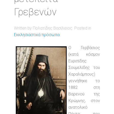
Γρεβενών
Written by Πολατίδης Βασίλειος. Posted in
Εκκλησιαστικά πρόσωπα
Ο Γερβάσιος
(κατά κόσμον
Ευριπίδης
Σουμελίδης του
Χαραλάμπους)
γεννήθηκε το
1882 στη
Βαρενού της
Κρώμνης, στον
ανατολικό
Πόντο, που