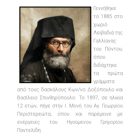
Γεννήθηκε
το 1885 στο
χωριό
Λειβαδιά της
Γαλλίανας
του Πόντου,
όπου
διδάχτηκε
τα πρώτα
γράμματα
από τους δασκάλους Κων/νο Δοξόπουλο και
Βασίλειο Σπινθηρόπουλο. Το 1897, σε ηλικία
12 ετών, πήγε στην I. Μονή του Αγ. Γεωργίου
Περιστερεώτα, όπου και παρέμεινε με
ενέργειες του Ηγούμενου Γρηγορίου
Παντελίδη.