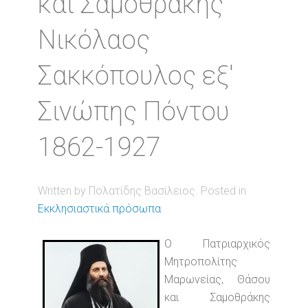
και Σαμοθράκης
Νικόλαος
Σακκόπουλος εξ'
Σινώπης Πόντου
1862-1927
Written by Πολατίδης Βασίλειος. Posted in
Εκκλησιαστικά πρόσωπα
Ο Πατριαρχικός
Μητροπολίτης
Μαρωνείας, Θάσου
και Σαμοθράκης