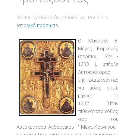
Written by Πολατίδης Βασίλειος. Posted in
Ιστορικά πρόσωπα
Ο Μανουήλ Β'
Μέγας Κομνηνός
(περίπου 1324 -
1333 ), υπήρξε
Αυτοκράτορας
της Τραπεζούντας
για μόλις οκτώ
μήνες το
1332. Ήταν
πιθανότατα νόθος
γιος του
Αυτοκράτορα Ανδρόνικου Γ' Μέγα Κομνηνού ,
που σε ηλικία οκτώ χρονών τον διαδέχτηκε