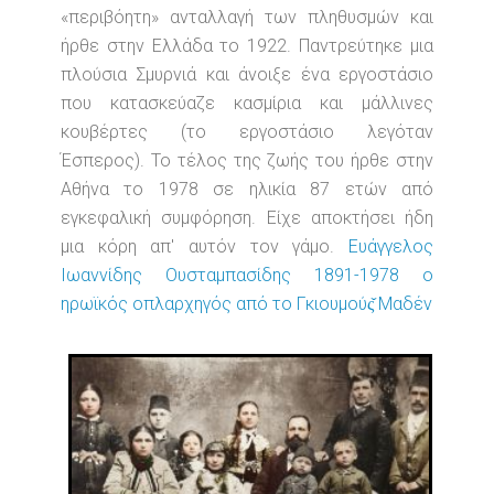
«περιβόητη» ανταλλαγή των πληθυσμών και
ήρθε στην Ελλάδα το 1922. Παντρεύτηκε μια
πλούσια Σμυρνιά και άνοιξε ένα εργοστάσιο
που κατασκεύαζε κασμίρια και μάλλινες
κουβέρτες (το εργοστάσιο λεγόταν
Έσπερος). Το τέλος της ζωής του ήρθε στην
Αθήνα το 1978 σε ηλικία 87 ετών από
εγκεφαλική συμφόρηση. Είχε αποκτήσει ήδη
μια κόρη απ' αυτόν τον γάμο.
Ευάγγελος
Ιωαννίδης Ουσταμπασίδης 1891-1978 ο
ηρωϊκός οπλαρχηγός από το Γκιουμούς̌ Μαδέν