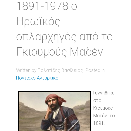
1891-1978 ο
Ηρωϊκός
οπλαρχηγός από το
Γκιουμούς Μαδέν
Written by Πολατίδης Βασίλειος. Posted in
Ποντιακό Αντάρτικο
Γεννήθηκε
στο
Κιουμούς
Ματέν το
1891.