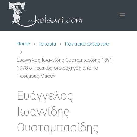
Home
Ιστορία
Ποντιακό αντάρτικο
Ευάγγελος Ιωαννίδης Ουσταμπασίδης 1891-
1978 ο Ηρωϊκός οπλαρχηγός από το
Γκιουμούς Μαδέν
Ευάγγελος
Ιωαννίδης
Ουσταμπασίδης