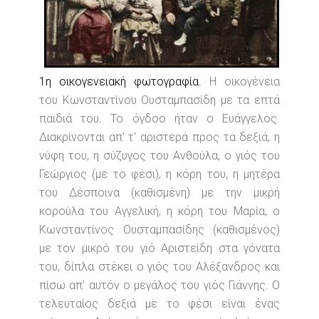
1η οικογενειακή φωτογραφία.
Η οικογένεια
του Κωνσταντίνου Ουσταμπασίδη με τα επτά
παιδιά του. Το όγδοο ήταν ο Ευάγγελος.
Διακρίνονται απ' τ' αριστερά προς τα δεξιά, η
νύφη του, η σύζυγος του Ανθούλα, ο γιός του
Γεώργιος (με το φέσι), η κόρη του, η μητέρα
του Δέσποινα (καθισμένη) με την μικρή
κορούλα του Αγγελική, η κόρη του Μαρία, ο
Κωνσταντίνος Ουσταμπασίδης (καθισμένος)
με τον μικρό του γιό Αριστείδη στα γόνατα
του, δίπλα στέκει ο γιός του Αλέξανδρος και
πίσω απ' αυτόν ο μεγάλος του γιός Γιάννης. Ο
τελευταίος δεξιά με το φέσι είναι ένας