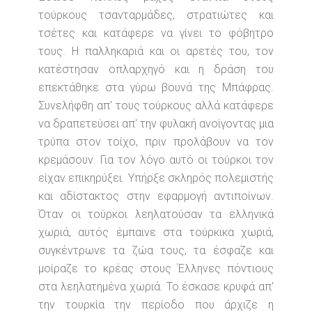
τούρκους τσανταρμάδες, στρατιώτες και
τσέτες και κατάφερε να γίνει το φόβητρο
τους.
Η παλληκαριά και οι αρετές του, τον
κατέστησαν οπλαρχηγό και η δράση του
επεκτάθηκε στα γύρω βουνά της Μπάφρας.
Συνελήφθη απ' τους τούρκους αλλά κατάφερε
να δραπετεύσει απ' την φυλακή ανοίγοντας μια
τρύπα στον τοίχο, πριν προλάβουν να τον
κρεμάσουν. Για τον λόγο αυτό οι τούρκοι τον
είχαν επικηρύξει. Υπήρξε σκληρός πολεμιστής
και αδίστακτος στην εφαρμογή αντιποίνων.
Όταν οι τούρκοι λεηλατούσαν τα ελληνικά
χωριά, αυτός έμπαινε στα τούρκικα χωριά,
συγκέντρωνε τα ζώα τους, τα έσφαζε και
μοίραζε το κρέας στους Έλληνες πόντιους
στα λεηλατημένα χωριά. Το έσκασε κρυφά απ'
την τουρκία την περίοδο που άρχιζε η