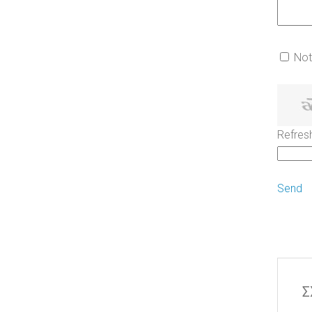
Not
Refres
Send
Σ