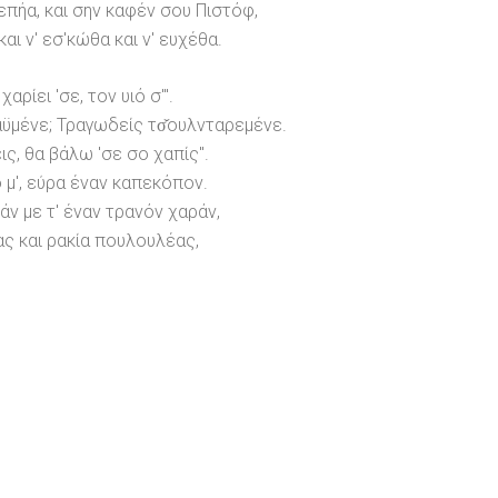
 επήα, και σην καφέν σου Πιστόφ,
αι ν' εσ'κώθα και ν' ευχέθα.
χαρίει 'σε, τον υιό σ'".
 καϋμένε; Τραγωδείς τσ̌ουλνταρεμένε.
εις, θα βάλω 'σε σο χαπίς".
 μ', εύρα έναν καπεκόπον.
ν με τ' έναν τρανόν χαράν,
ας και ρακία πουλουλέας,