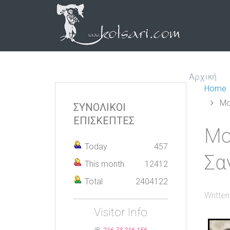
Αρχική
Home
Μο
ΣΥΝΟΛΙΚΟΙ
ΕΠΙΣΚΕΠΤΕΣ
Μο
Today
457
Σα
This month
12412
Total
2404122
Writte
Visitor Info