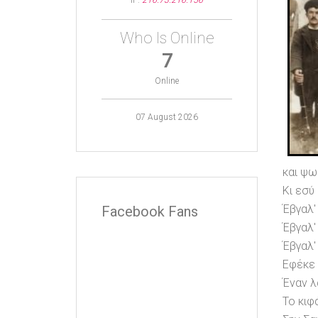
IP:
216.73.216.156
Who Is Online
7
Online
07 August 2026
και ψω
Κι εσύ 
Έβγαλ' 
Facebook Fans
Έβγαλ' 
Έβγαλ' 
Εφέκε 
Έναν λ
Το κιφ