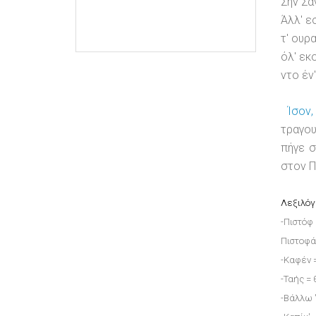
Σην Σα
Άλλ' ε
τ' ουρ
όλ' εκ
ντο έν'
Ίσον
τραγου
πήγε σ
στον Π
Λεξιλόγ
-Πιστόφ
Πιστοφά
-Καφέν 
-Ταής = 
-Βάλλω '