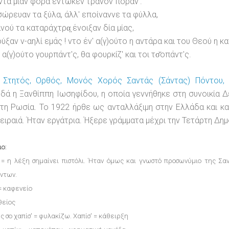
ντά μίαν φορά εντώκεν τρανόν ποράν'.
σώρευαν τα ξύλα, άλλ' εποίναννε τα φύλλα,
ανού τα καταράχτρα̤ ένοιξαν δία μίας,
ούξαν ν-αηλί εμάς ! ντο έν' α(γ)ούτο η αντάρα και του Θεού η κ
 α(γ)ούτο γουρπάντ'ς, θα φουρκίζ' και τοι τσ̌οπάντ'ς.
, Στητός, Ορθός, Μονός Χορός Σαντάς (Σάντας) Πόντου,
δά η Ξανθίππη Ιωσηφίδου, η οποία γεννήθηκε στη συνοικία 
τη Ρωσία. Το 1922 ήρθε ως ανταλλάξιμη στην Ελλάδα και κα
ειραιά. Ήταν εργάτρια. Ήξερε γράμματα μέχρι την Τετάρτη Δημ
ιο:
 = η λέξη σημαίνει πιστόλι. Ήταν όμως και γνωστό προσωνύμιο της Σαν
ντων.
= καφενείο
θείος
ς σο χαπίσ' = φυλακίζω. Χαπίσ' = κάθειρξη