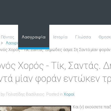
Πόντος
Λαογραφία
Ιστορία
Γλώσσα
Θρησκ
Λαογραφία
Χοροί
νός Χορός - Τίκ, Σαντάς. Δημώδες άσμα: Ση Σαντά μίαν φορά
νός Χορός - Τίκ, Σαντάς. 
ντά μίαν φοράν εντώκεν τ
n by Πολατίδης Βασίλειος. Posted in
Χοροί
Και (ν) εκούσετε παιδ