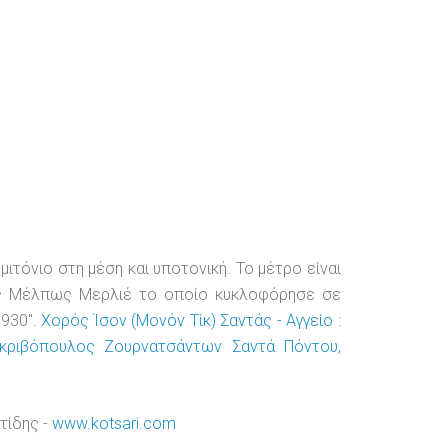
τόνιο στη μέση και υποτονική. Το μέτρο είναι
της Μέλπως Μερλιέ το οποίο κυκλοφόρησε σε
1930".
Χορός Ίσον (Μονόν Τίκ) Σαντάς - Αγγείο :
κριβόπουλος Ζουρνατσάντων Σαντά Πόντου,
τίδης -
www.kotsari.com