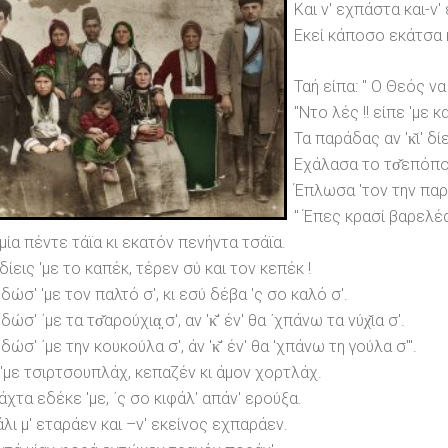
Και ν' εχπάστα και-ν'
Εκεί κάποσο εκάτσα κ
Ταή είπα: " Ο Θεός να 
"Ντο λές !! είπε 'με
Τα παράδας αν 'κ̌ι' δί
Εχάλασα το τσ̌επόπο
Έπλωσα 'τον την παρά
" Έπες κρασί βαρελέ
μία πέντε τάϊα κι εκατόν πενήντα τσάϊα.
δίεις 'με το καπέκ, τέρεν σύ και τον κεπέκ !
δώσ' 'με τον παλτό σ', κι εσύ δέβα 'ς σο καλό σ'.
δώσ' ΄με τα τσ̌αρούχια̤ σ', αν 'κ̌' έν' θα ΄χπάνω τα νύχ̌ια σ'.
δώσ' ΄με την κουκούλα σ', άν 'κ̌' έν' θα 'χπάνω τη γούλα σ'".
'με τσιρτσουπλάχ, κεπαζέν κι άμον χορτλάχ.
άχτα εδέκε 'με, ΄ς σο κιφάλ' απάν' ερούξα.
άλι μ' εταράεν και –ν' εκείνος εχπαράεν.