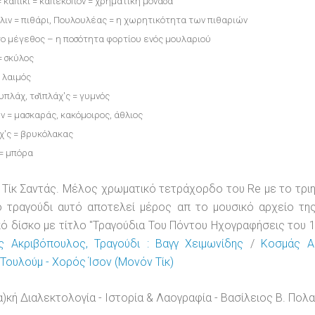
 = καπίκι = καπεκόπον = χρηματική μονάδα
λιν = πιθάρι, Πουλουλέας = η χωρητικότητα των πιθαριών
 το μέγεθος – η ποσότητα φορτίου ενός μουλαριού
= σκύλος
= λαιμός
υπλάχ, τσ̌ιπλάχ'ς = γυμνός
ν = μασκαράς, κακόμοιρος, άθλιος
χ'ς = βρυκόλακας
 = μπόρα
Τίκ Σαντάς. Μέλος χρωματικό τετράχορδο του Re με το τριημι
Το τραγούδι αυτό αποτελεί μέρος απ το μουσικό αρχείο 
ό δίσκο με τίτλο "Τραγούδια Του Πόντου Ηχογραφήσεις του 
ς Ακριβόπουλος, Τραγούδι : Βαγγ Χειμωνίδης
/
Κοσμάς Α
,Τουλούμ - Χορός Ίσον (Μονόν Τίκ)
α)κή Διαλεκτολογία - Ιστορία & Λαογραφία - Βασίλειος Β. Πολα