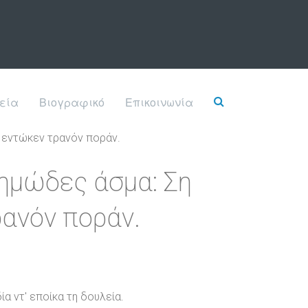
εία
Βιογραφικό
Επικοινωνία
ν εντώκεν τρανόν ποράν.
Δημώδες άσμα: Ση
ρανόν ποράν.
ία ντ' εποίκα τη δουλεία.