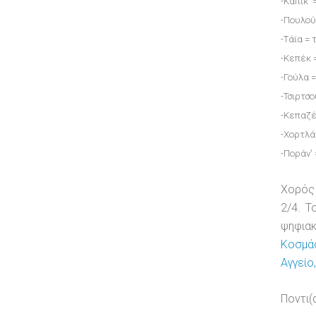
-Καπίκ'
-Πουλού
-Τάϊα =
-Κεπέκ 
-Γούλα 
-Τσιρτσο
-Κεπαζέ
-Χορτλά
-Ποράν'
Χορός 
2/4. 
ψηφιακ
Κοσμά
Αγγείο
Ποντι(