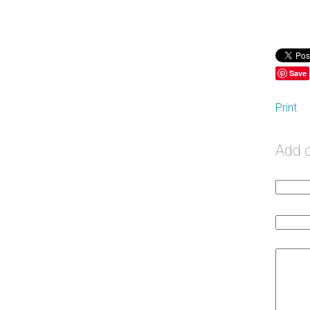
Save
Print
Add