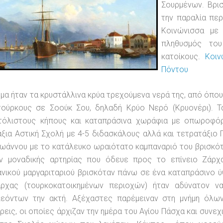
Σουρμένων. Βρι
την παραλία περ
Κοινώνισσα με 
πληθυσμός το
κατοίκους.
Κοιν
Πόντου
μα ήταν τα κρυστάλλινα κρύα τρεχούμενα νερά της, από όπου
τούρκους σε Σοούκ Σου, δηλαδή Κρύο Νερό (Κρυονέρι). Τ
τόλιστους κήπους και καταπράσινα χωράφια με οπωροφόρ
ξια Αστική Σχολή με 4-5 διδασκάλους αλλά και τετρατάξιο
Ιωάννου με το κατάλευκο ωραιότατο καμπαναριό του βρισκότ
ν μοναδικής αρτηρίας που όδευε προς το επίνειο Ζάρχ
ανικού μαργαριταριού βρισκόταν πάνω σε ένα καταπράσινο
άρχας (τουρκοκατοικημένων περιοχών) ήταν αδύνατον 
λεόντων την ακτή. Αξέχαστες παρέμειναν στη μνήμη όλω
ρεις, οι οποίες άρχιζαν την ημέρα του Αγίου Πάσχα και συνεχ