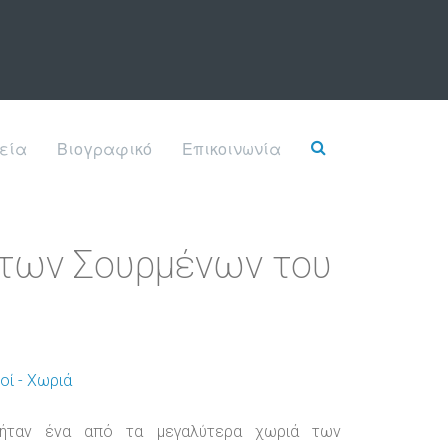
εία
Βιογραφικό
Επικοινωνία
α των Σουρμένων του
οί - Χωριά
ήταν ένα από τα μεγαλύτερα χωριά των