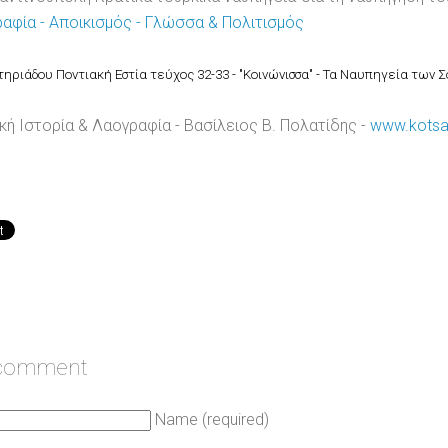
ραφία - Αποικισμός - Γλώσσα & Πολιτισμός
τηριάδου Ποντιακή Εστία τεύχος 32-33 - "Κοινώνισσα" - Τα Ναυπηγεία των
κή Ιστορία & Λαογραφία - Βασίλειος Β. Πολατίδης -
www.kotsa
 comment
Name (required)