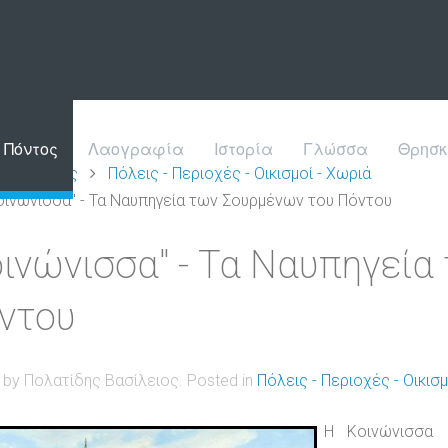
Πόντος
Λαογραφία
Ιστορία
Γλώσσα
Θρησκ
Πόντος
Πόλεις - Περιοχές - Οικισμοί - Χωριά
οινώνισσα" - Τα Ναυπηγεία των Σουρμένων του Πόντου
οινώνισσα" - Τα Ναυπηγεί
ντου
n by Πολατίδης Βασίλειος. Posted in
Πόλεις - Περιοχές - Οικισμ
Η Κοινώνισσα 