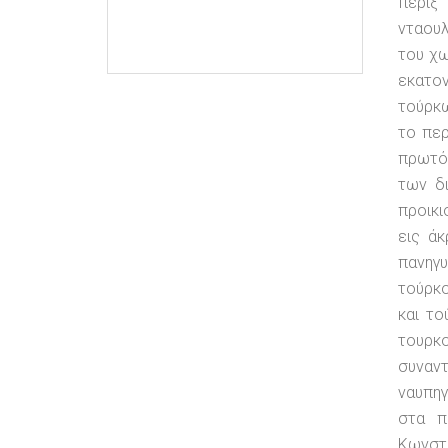
πέριξ
νταουλ
του χω
εκατον
τούρκ
το περ
πρωτό
των δ
προικι
εις ά
πανηγ
τούρκο
και τ
τουρκ
συναν
ναυπηγ
στα π
Κωνστα