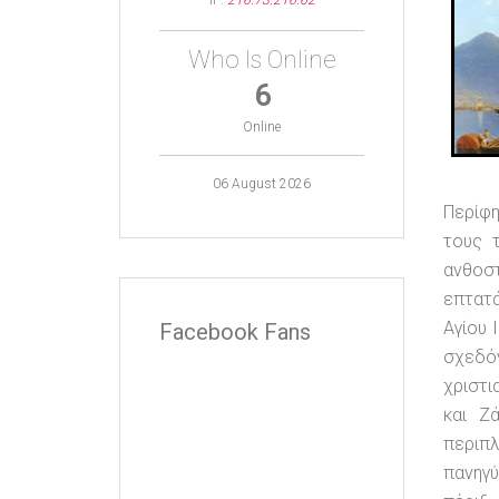
IP:
216.73.216.62
Who Is Online
6
Online
06 August 2026
Περίφη
τους 
ανθοσ
επτατά
Αγίου 
Facebook Fans
σχεδό
χριστι
και Ζ
περιπ
πανηγύ