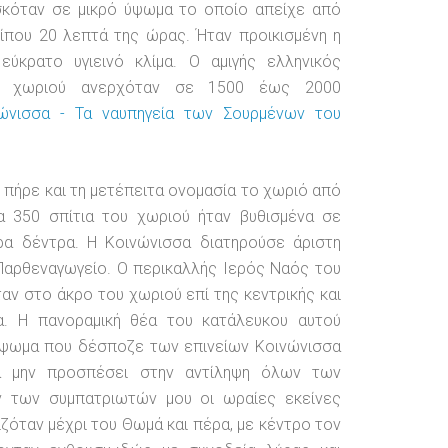
σκόταν σε μικρό ύψωμα το οποίο απείχε από
ίπου 20 λεπτά της ώρας. Ήταν προικισμένη η
εύκρατο υγιεινό κλίμα. Ο αμιγής ελληνικός
υ χωριού ανερχόταν σε 1500 έως 2000
ώνισσα - Τα ναυπηγεία των Σουρμένων του
 πήρε και τη μετέπειτα ονομασία το χωριό από
α 350 σπίτια του χωριού ήταν βυθισμένα σε
α δέντρα. Η Κοινώνισσα διατηρούσε άριστη
 Παρθεναγωγείο. Ο περικαλλής Ιερός Ναός του
αν στο άκρο του χωριού επί της κεντρικής και
α. Η πανοραμική θέα του κατάλευκου αυτού
 ύψωμα που δέσποζε των επινείων Κοινώνισσα
να μην προσπέσει στην αντίληψη όλων των
ν των συμπατριωτών μου οι ωραίες εκείνες
ιζόταν μέχρι του Θωμά και πέρα, με κέντρο τον