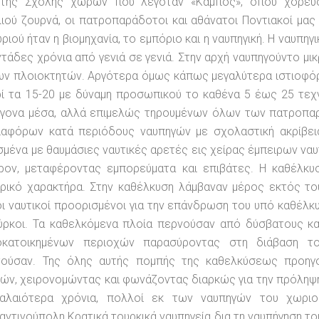
 της Σχολής χώρων που λεγόταν «Κάμπος», όπου χορεύ
ιού ζουρνά, οι πατροπαράδοτοι και αθάνατοι Ποντιακοί μας
ριού ήταν η βιομηχανία, το εμπόριο και η ναυπηγική. Η ναυπη
τάδες χρόνια από γενιά σε γενιά. Στην αρχή ναυπηγούντο μικ
ων πλοιοκτητών. Αργότερα όμως κάπως μεγαλύτερα ιστιοφό
ί τα 15-20 με δύναμη προσωπικού το καθένα 5 έως 25 τεχν
γονα μέσα, αλλά επιμελώς τηρουμένων όλων των πατροπαρ
ιαφόρων κατά περιόδους ναυπηγών με σχολαστική ακρίβει
σμένα με θαυμάσιες ναυτικές αρετές εις χείρας έμπειρων ναυ
κρον, μεταφέροντας εμπορεύματα και επιβάτες. Η καθέλκ
υρικό χαρακτήρα. Στην καθέλκυση λάμβαναν μέρος εκτός τ
ι ναυτικοί προορισμένοι για την επάνδρωση του υπό καθέλκυ
ούρκοι. Τα καθελκόμενα πλοία περνούσαν από δύσβατους κ
οκατοικημένων περιοχών παρασύροντας στη διάβαση τ
τούσαν. Της όλης αυτής πομπής της καθελκύσεως προηγο
ών, χειρονομώντας και φωνάζοντας διαρκώς για την πρόληψ
αλαιότερα χρόνια, πολλοί εκ των ναυπηγών του χωριο
ντινούπολη Κρατικά τουρκικά ναυπηγεία δια τη ναυπήγηση το