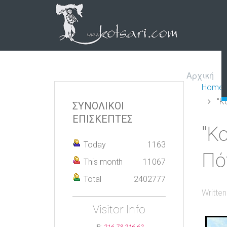
Αρχική
Home
"Κ
ΣΥΝΟΛΙΚΟΙ
ΕΠΙΣΚΕΠΤΕΣ
"Κ
Today
1163
Πό
This month
11067
Total
2402777
Writte
Visitor Info