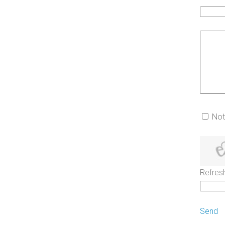
Not
Refres
Send