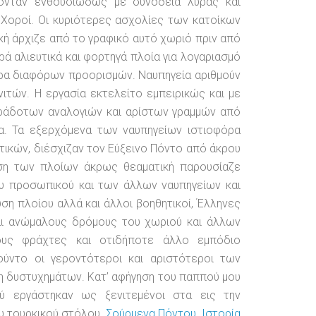
ονταν ενθουσιωδώς με συνοδεία λύρας και
 Χοροί. Οι κυριότερες ασχολίες των κατοίκων
γική άρχιζε από το γραφικό αυτό χωριό πριν από
ρά αλιευτικά και φορτηγά πλοία για λογαριασμό
ρα διαφόρων προορισμών. Ναυπηγεία αριθμούν
ιτών. Η εργασία εκτελείτο εμπειρικώς και με
άδοτων αναλογιών και αρίστων γραμμών από
α. Τα εξερχόμενα των ναυπηγείων ιστιοφόρα
τικών, διέσχιζαν τον Εύξεινο Πόντο από άκρου
υση των πλοίων άκρως θεαματική παρουσίαζε
ου προσωπικού και των άλλων ναυπηγείων και
ση πλοίου αλλά και άλλοι βοηθητικοί, Έλληνες
αι ανώμαλους δρόμους του χωριού και άλλων
ους φράχτες και οτιδήποτε άλλο εμπόδιο
ύντο οι γεροντότεροι και αριστότεροι των
η δυστυχημάτων. Κατ’ αφήγηση του παππού μου
ύ εργάστηκαν ως ξενιτεμένοι στα εις την
υ τουρκικού στόλου.
Σούρμενα Πόντου. Ιστορία