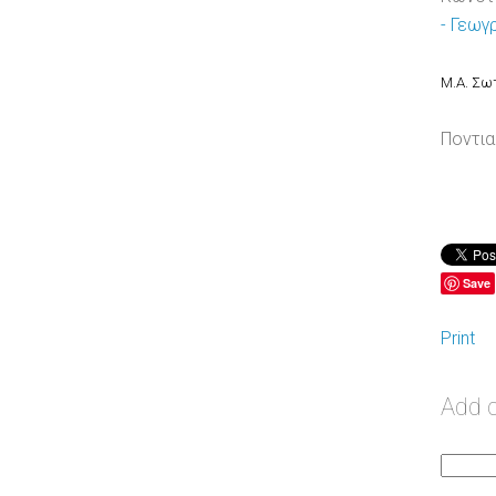
- Γεωγ
Μ.Α. Σω
Ποντια
Save
Print
Add