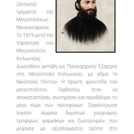
(Δυτικού)
τμήματος της
Μητροπόλεως
Νεοκαισαρείας.
Το 1919 μετά την
παραίτηση του
Μητροπολίτη
Κολωνείας
Δωροθέου μετέβη ως Πατριαρχικός Έξαρχος
στη Μητρόπολη Κολωνείας, με έδρα τη
Νικόπολη Πόντου. Η πρώτη φροντίδα του
μητροπολίτου Γερβασίου ήταν να
αποκαταστήσει, συντηρήσει και περιθάλψει το
μέγα κύμα των προσφύγων. Συγκέντρωσε
λοιπόν σωρεία δεμάτων ρουχισμού,
τροφίμων, φαρμάκων και ζωοτροφών, που
μοίρασε με αξιοθαύμαστο τρόπο στο