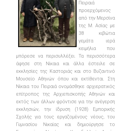
Πειραιά
προερχόμενος
από την Μερσίνα
της Μ. Ασίας με
38 κιβώτια
γεμάτα ιερά
κειμήλια που
μπόρεσε να περισυλλέξει. Τα περισσότερα
άφησε στη Νίκαια και άλλα έστειλε σε
εκκλησίες της Καστοριάς και στο Βυζαντινό
Μουσείο Αθηνών όπου και εκτίθενται. Στη
Νίκαια του Πειραιά ονομάσθηκε αρχιερατικός
επίτροπος της Αρχιεπισκοπής Αθηνών και
εκτός των άλλων φρόντισε για την ανέγερση
εκκλησιών, την ίδρυση (1928) Εμπορικής
Σχολής για τους εργαζομένους νέους, του
Γυμνασίου Νικαίας και δημιούργησε το