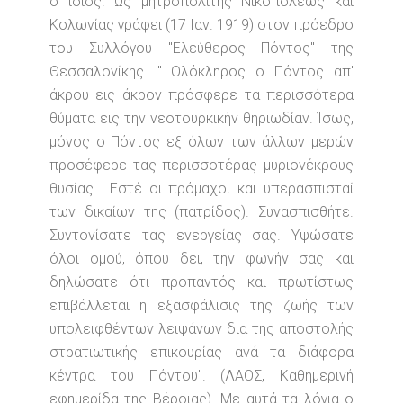
ο ίδιος. Ως μητροπολίτης Νικοπόλεως και
Κολωνίας γράφει (17 Ιαν. 1919) στον πρόεδρο
του Συλλόγου "Ελεύθερος Πόντος" της
Θεσσαλονίκης. "…Ολόκληρος ο Πόντος απ'
άκρου εις άκρον πρόσφερε τα περισσότερα
θύματα εις την νεοτουρκικήν θηριωδίαν. Ίσως,
μόνος ο Πόντος εξ όλων των άλλων μερών
προσέφερε τας περισσοτέρας μυριονέκρους
θυσίας… Εστέ οι πρόμαχοι και υπερασπισταί
των δικαίων της (πατρίδος). Συνασπισθήτε.
Συντονίσατε τας ενεργείας σας. Υψώσατε
όλοι ομού, όπου δει, την φωνήν σας και
δηλώσατε ότι προπαντός και πρωτίστως
επιβάλλεται η εξασφάλισις της ζωής των
υπολειφθέντων λειψάνων δια της αποστολής
στρατιωτικής επικουρίας ανά τα διάφορα
κέντρα του Πόντου". (ΛΑΟΣ, Καθημερινή
εφημερίδα της Βέροιας). Με αυτά τα λόγια ο