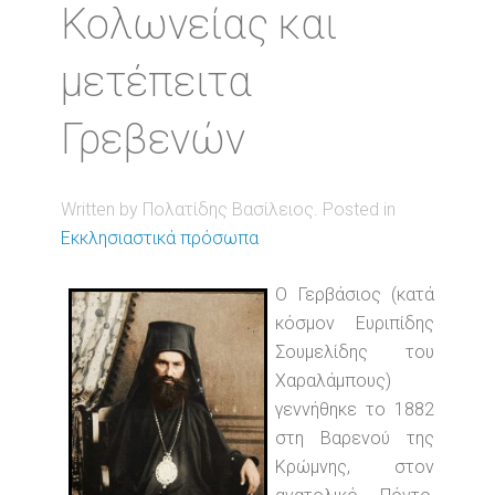
Κολωνείας και
μετέπειτα
Γρεβενών
Written by Πολατίδης Βασίλειος. Posted in
Εκκλησιαστικά πρόσωπα
Ο Γερβάσιος (κατά
κόσμον Ευριπίδης
Σουμελίδης του
Χαραλάμπους)
γεννήθηκε το 1882
στη Βαρενού της
Κρώμνης, στον