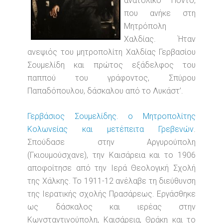
ανατολικό Πόντο,
που ανήκε στη
Μητρόπολη
Χαλδίας. Ήταν
ανεψιός του μητροπολίτη Χαλδίας Γερβασίου
Σουμελίδη και πρώτος εξάδελφος του
παππού του γράφοντος, Σπύρου
Παπαδόπουλου, δάσκαλου από το Λυκάστ’.
Γερβάσιος Σουμελίδης. ο Μητροπολίτης
Κολωνείας και μετέπειτα Γρεβενών
.
Σπούδασε στην Αργυρούπολη
(Γκιουμούσχανε), την Καισάρεια και το 1906
αποφοίτησε από την Ιερά Θεολογική Σχολή
της Χάλκης. Το 1911-12 ανέλαβε τη διεύθυνση
της Ιερατικής σχολής Πρασάρεως. Εργάσθηκε
ως δάσκαλος και ιερέας στην
Κωνσταντινούπολη, Καισάρεια, Θράκη και το