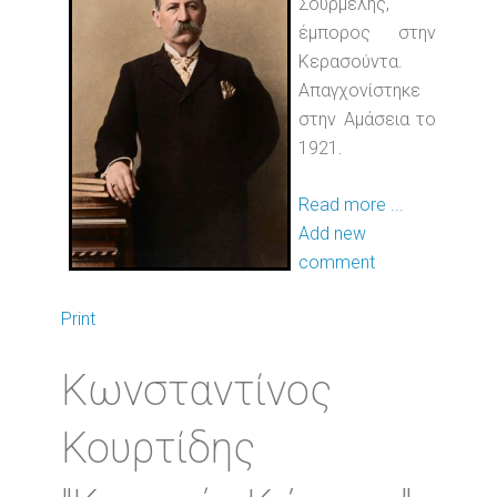
Σουρμελής,
έμπορος στην
Κερασούντα.
Απαγχονίστηκε
στην Αμάσεια το
1921.
Read more ...
Add new
comment
Print
Κωνσταντίνος
Κουρτίδης