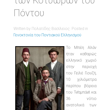
των Κοτυώρων του
Πόντου
Written by Πολατίδης Βασίλειος. Posted in
Γενοκτονία του Ποντιακού Ελληνισμού
Το Μπέη Αλάν
ήταν καθαρώς
ελληνικό χωριό
στην περιοχή
του Γεϊλέ Γιουζή,
10 χιλιόμετρα
περίπου βόρεια
του Τσ̌αμπάσ̌ι και
36 νότιο
ανατολικά των