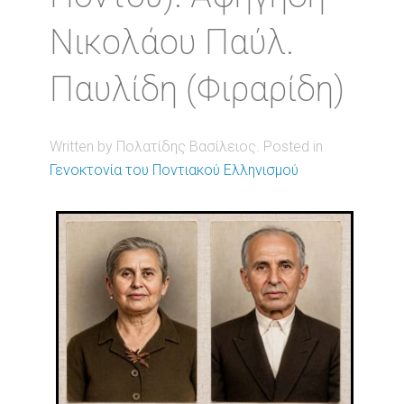
Νικολάου Παύλ.
Παυλίδη (Φιραρίδη)
Written by Πολατίδης Βασίλειος. Posted in
Γενοκτονία του Ποντιακού Ελληνισμού