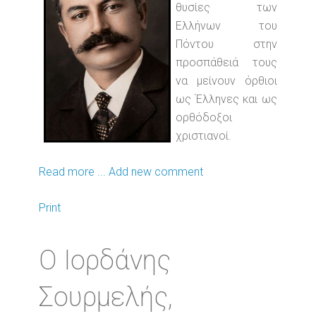
θυσίες των
Ελλήνων του
Πόντου στην
προσπάθειά τους
να μείνουν όρθιοι
ως Έλληνες και ως
ορθόδοξοι
χριστιανοί.
Read more ...
Add new comment
Print
Ο Ιορδάνης
Σουρμελής,