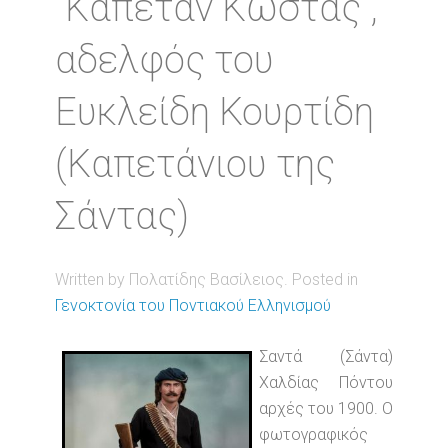
"Καπετάν Κώστας",
αδελφός του
Ευκλείδη Κουρτίδη
(Καπετάνιου της
Σάντας)
Written by Πολατίδης Βασίλειος. Posted in
Γενοκτονία του Ποντιακού Ελληνισμού
Σαντά (Σάντα)
Χαλδίας Πόντου
αρχές του 1900. Ο
φωτογραφικός