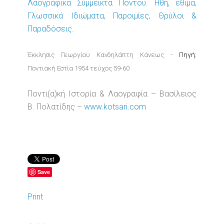
Λαογραφικά Σύμμεικτα Πόντου. Ήθη, έθιμα,
Γλωσσικά Ιδιώματα, Παροιμίες, Θρύλοι &
Παραδόσεις.
Έκκλησις Γεωργίου Κανδηλάπτη Κάνεως -
Πηγή:
Ποντιακή Εστία 1954 τεύχος 59-60
Ποντι(α)κή Ιστορία & Λαογραφία – Βασίλειος
Β. Πολατίδης –
www.kotsari.com
Save
Print