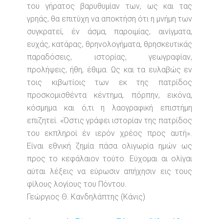
του γήρατος βαρυθυμίαν των, ως και τας
γρηάς, θα επιτύχη να αποκτήση ότι η μνήμη των
συγκρατεί, έν άσμα, παροιμίας, αινίγματα,
ευχάς, κατάρας, θρηνολογήματα, θρησκευτικάς
παραδόσεις, ιστορίας, γεωγραφίαν,
προλήψεις, ήθη, έθιμα. Ως και τα ευλαβώς εν
τοις κιβωτίοις των εκ της πατρίδος
προσκομισθέντα κέντημα, πόρπην, εικόνα,
κόσμημα και ό,τι η λαογραφική επιστήμη
επιζητεί. «Όστις γράφει ιστορίαν της πατρίδος
του εκπληροί έν ιερόν χρέος προς αυτή».
Είναι εθνική ζημία πάσα ολιγωρία ημών ως
προς το κεφάλαιον τούτο. Εύχομαι αι ολίγαι
αύται λέξεις να εύρωσιν απήχησιν εις τους
φίλους λογίους του Πόντου.
Γεώργιος Θ. Κανδηλάπτης (Κάνις)