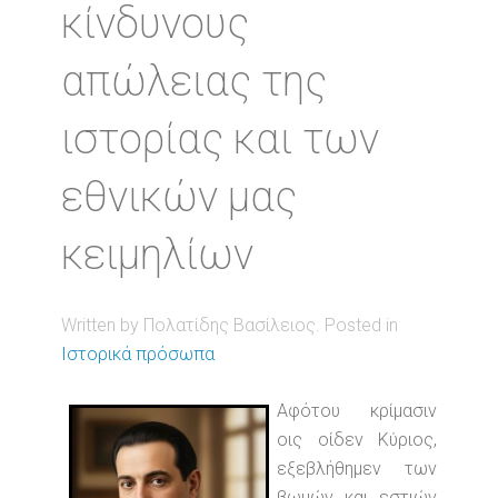
κίνδυνους
απώλειας της
ιστορίας και των
εθνικών μας
κειμηλίων
Written by Πολατίδης Βασίλειος. Posted in
Ιστορικά πρόσωπα
Αφότου κρίμασιν
οις οίδεν Κύριος,
εξεβλήθημεν των
βωμών και εστιών