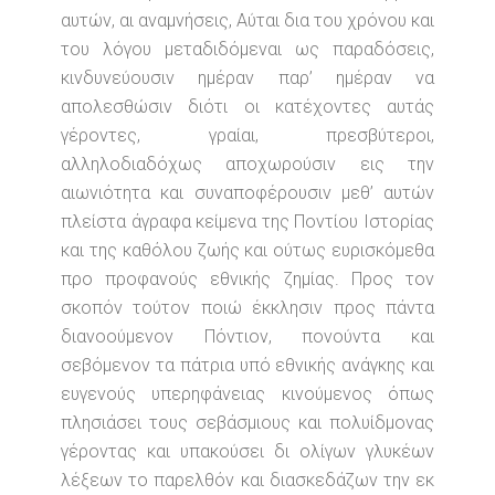
αυτών, αι αναμνήσεις, Αύται δια του χρόνου και
του λόγου μεταδιδόμεναι ως παραδόσεις,
κινδυνεύουσιν ημέραν παρ’ ημέραν να
απολεσθώσιν διότι οι κατέχοντες αυτάς
γέροντες, γραίαι, πρεσβύτεροι,
αλληλοδιαδόχως αποχωρούσιν εις την
αιωνιότητα και συναποφέρουσιν μεθ’ αυτών
πλείστα άγραφα κείμενα της Ποντίου Ιστορίας
και της καθόλου ζωής και ούτως ευρισκόμεθα
προ προφανούς εθνικής ζημίας. Προς τον
σκοπόν τούτον ποιώ έκκλησιν προς πάντα
διανοούμενον Πόντιον, πονούντα και
σεβόμενον τα πάτρια υπό εθνικής ανάγκης και
ευγενούς υπερηφάνειας κινούμενος όπως
πλησιάσει τους σεβάσμιους και πολυίδμονας
γέροντας και υπακούσει δι ολίγων γλυκέων
λέξεων το παρελθόν και διασκεδάζων την εκ