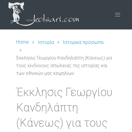
Home
Ιστορία
Ιστορικά πρόσωπα
Έκκλησις Γεωργίου Κανδηλάπτη (Κάνεως) για
τους κίνδυνους απώλειας της ιστορίας και
των εθνικών μας κειμηλίων
Έκκλησις Γεωργίου
Κανδηλάπτη
(Κάνεως) για τους