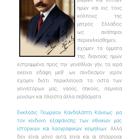
ημών και εις τους
κόλπους της
μητρός Ελλάδος
ως ανάπηροι
περιεκλείσθημεν,
έχομεν τα όμματα
της διανοίας ημών
εστραμμένα προς την γενέθλιαν γήν, τα ιερά
εκείνα εδάφη μεθ’ ων σύνδεσμον ιερόν
έχομεν διότι περικλείουσι τα οστά των
γεννητόρων μας, ναούς, σηκούς, σεμνεία
μουσών και πλείστα άλλα σεβάσματα.
Έκκλησις Γεωργίου Κανδηλάπτη Κάνεως για
τον κίνδυνο εξαφάνισης των εθνικών μας
ιστορικών και λαογραφικών κειμηλίων
. Αλλά
δεν είναι μόνο αυτά, είναι και αι απόρροιαι