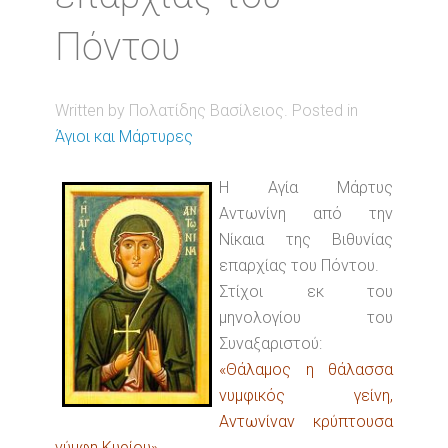
Πόντου
Written by Πολατίδης Βασίλειος. Posted in
Άγιοι και Μάρτυρες
Η Αγία Μάρτυς
Αντωνίνη από την
Νίκαια της Βιθυνίας
επαρχίας του Πόντου.
Στίχοι εκ του
μηνολογίου του
Συναξαριστού:
«Θάλαμος η θάλασσα
νυμφικός γείνη,
Αντωνίναν κρύπτουσα
νύμφη Κυρίου»