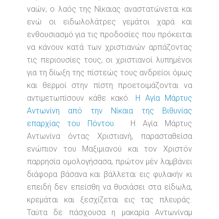
ναών, ο λαός της Νίκαιας αναστατώνεται και
ενώ οι ειδωλολάτρες γεμάτοι χαρά και
ενθουσιασμό για τις προδοσίες που πρόκειται
να κάνουν κατά των χριστιανών αρπάζοντας
τις περιουσίες τους, οι χριστιανοί λυπημένοι
για τη δίωξη της πίστεώς τους ανδρείοι όμως
και θερμοί στην πίστη προετοιμάζονται να
αντιμετωπίσουν κάθε κακό.
Η Αγία Μάρτυς
Αντωνίνη από την Νίκαια της Βιθυνίας
επαρχίας του Πόντου.
Η Αγία Μάρτυς
Αντωνίνα όντας Χριστιανή, παρασταθείσα
ενώπιον του Μαξιμιανού και τον Χριστόν
παρρησία ομολογήσασα, πρώτον μέν λαμβάνει
διάφορα βάσανα και βάλλεται εις φυλακήν κι
επειδή δεν επείσθη να θυσιάσει στα είδωλα,
κρεμάται και ξεσχίζεται εις τας πλευράς.
Ταύτα δε πάσχουσα η μακαρία Αντωνίναμ