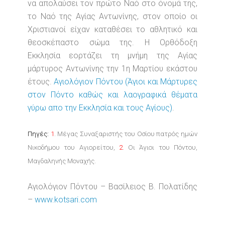
να απολαύσει τον πρώτο Ναό στο όνομά της,
το Ναό της Αγίας Αντωνίνης, στον οποίο οι
Χριστιανοί είχαν καταθέσει το αθλητικό και
θεοσκέπαστο σώμα της. Η Ορθόδοξη
Εκκλησία εορτάζει τη μνήμη της Αγίας
μάρτυρος Αντωνίνης την 1η Μαρτίου εκάστου
έτους.
Αγιολόγιον Πόντου (Άγιοι και Μάρτυρες
στον Πόντο καθώς και λαογραφικά θέματα
γύρω απο την Εκκλησία και τους Αγίους)
.
Πηγές:
1
. Μέγας Συναξαριστής του Οσίου πατρός ημών
Νικοδήμου του Αγιορείτου,
2
. Οι Άγιοι του Πόντου,
Μαγδαληνής Μοναχής.
Αγιολόγιον Πόντου – Βασίλειος Β. Πολατίδης
–
www.kotsari.com