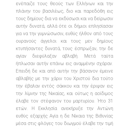
ενέπαιζε τους θεούς των Ελλήνων και την
πλάνην του βασιλέως, διο και παρεδόθη εις
τους δημίους δια να εκδύσωσι και να δείρωσιν
αυτήν δυνατά, αλλά ότε οι δήμιοι επλησίασαν
για να την γυμνώσωσιν, ευθύς ήλθον από τους
ουρανούς άγγελοι και τους μεν δημίους
κτυπήσαντες δυνατά, τους έσπρωξαν, την δε
αγίαν διεφύλαξαν αβλαβή. Μετά ταύτα
ήπλωσαν αυτήν επάνω εις αναμμένην σχάραν.
Επειδή δε και από αυτήν την βάσανον έμεινε
αβλαβής με την χάριν του Χριστού δια τούτο
την έβαλαν εντός σάκκου και την έριψαν εις
την λίμνην της Νικαίας, και ούτως η αοίδιμος
έλαβε τον στέφανον του μαρτυρίου. Ήτο 31
ετών. Η Εκκλησία ανεκήρυξε την Αντώνη
ευθύς εξαρχής Αγία η δε Νίκαια της Βιθυνίας
μέσα στις φλόγες του διωγμού έλαβε την τιμή