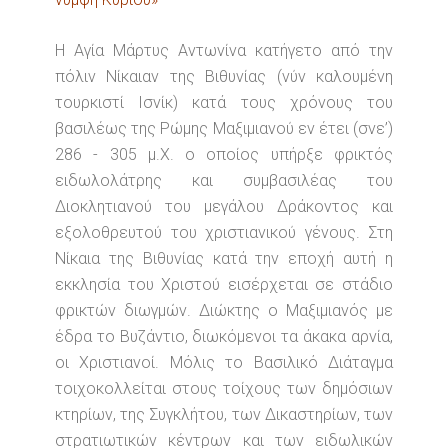
Η Αγία Μάρτυς Αντωνίνα κατήγετο από την
πόλιν Νίκαιαν της Βιθυνίας (νύν καλουμένη
τουρκιστί Ισνίκ) κατά τους χρόνους του
βασιλέως της Ρώμης Μαξιμιανού εν έτει (σνε’)
286 - 305 μ.Χ. ο οποίος υπήρξε φρικτός
ειδωλολάτρης και συμβασιλέας του
Διοκλητιανού του μεγάλου Δράκοντος και
εξολοθρευτού του χριστιανικού γένους. Στη
Νίκαια της Βιθυνίας κατά την εποχή αυτή η
εκκλησία του Χριστού εισέρχεται σε στάδιο
φρικτών διωγμών. Διώκτης ο Μαξιμιανός με
έδρα το Βυζάντιο, διωκόμενοι τα άκακα αρνία,
οι Χριστιανοί. Μόλις το Βασιλικό Διάταγμα
τοιχοκολλείται στους τοίχους των δημόσιων
κτηρίων, της Συγκλήτου, των Δικαστηρίων, των
στρατιωτικών κέντρων και των ειδωλικών