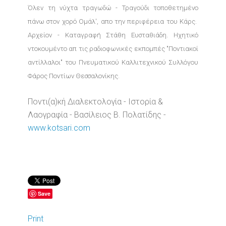
Όλεν τη νύχτα τραγωδώ - Τραγούδι τοποθετημένο
πάνω στον χορό Ομάλ', απο την περιφέρεια του Κάρς.
Αρχείον - Καταγραφή Στάθη Ευσταθιάδη. Ηχητικό
ντοκουμέντο απ τις ραδιοφωνικές εκπομπές "Ποντιακοί
αντίλλαλοι" του Πνευματικού Καλλιτεχνικού Συλλόγου
Φάρος Ποντίων Θεσσαλονίκης.
Ποντι(α)κή Διαλεκτολογία - Ιστορία &
Λαογραφία - Βασίλειος Β. Πολατίδης -
www.kotsari.com
Save
Print