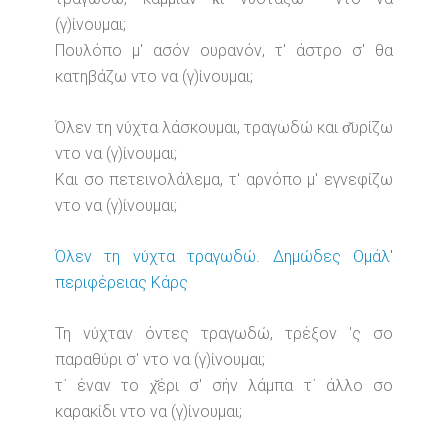
(γ)ίνουμαι;
Πουλόπο μ' ασόν ουρανόν, τ' άστρο σ' θα
κατηβάζω ντο να (γ)ίνουμαι;
Όλεν τη νύχτα λάσκουμαι, τραγωδώ και σ̌υρίζω
ντο να (γ)ίνουμαι;
Και σο πετεινολάλεμα, τ' αρνόπο μ' εγνεφίζω
ντο να (γ)ίνουμαι;
Όλεν τη νύχτα τραγωδώ. Δημώδες Ομάλ'
περιφέρειας Κάρς
Τη νύχταν όντες τραγωδώ, τρέξον 'ς σο
παραθύρι σ' ντο να (γ)ίνουμαι;
τ΄ έναν το χ̌έρι σ' σήν λάμπα τ΄ άλλο σο
καρακίδι ντο να (γ)ίνουμαι;