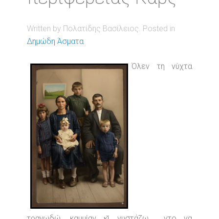
Written by Πολατίδης Βασίλειος. Posted in
Δημώδη Άσματα
Όλεν τη νύχτα
τραγωδώ, καμμίαν κ̌ι νυστάζω ντο να