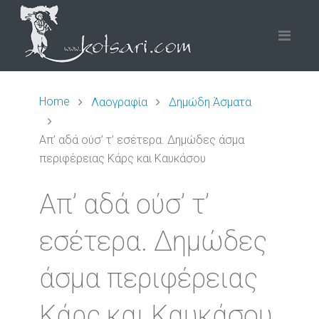
Home
Λαογραφία
Δημώδη Άσματα
Απ’ αδά ούσ’ τ’ εσέτερα. Δημώδες άσμα
περιφέρειας Κάρς και Καυκάσου
Απ’ αδά ούσ’ τ’
εσέτερα. Δημώδες
άσμα περιφέρειας
Κάρς και Καυκάσου