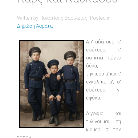
Written by Πολατίδης Βασίλειος. Posted in
Δημώδη Άσματα
Απ' αδά ούσ' τ'
εσέτερα, τ'
οσπίτια πέντε
δέκα,
την ώρα μ' και τ'
εγκόλπιο μ', σ'
εσέτερα ν-
εφέκα.
Λίγουμαι και
τυλίγουμαι ση
κιαμαρί σ΄ τον
τόπον,