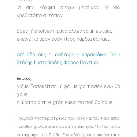
'σ σην κόλφια σ΄έχω μερτικόν, 'ς σο
κρεβατόπο σ΄ τόπον.
Εσέν π' εποίνεν η μάνα άλλεν να μη εφτάει,
εκείνε πά άμον εσέν τίνος καρδιά θα κάει.
Απ' αδά ούς τ' εσέτερα - Καρσλίδικο Τίκ -
Στάθης Ευσταθιάδης Φάρος Ποντίων
Επωδός:
Φάμε Τασουλίτσα μ' φά 'με για τ΄εσέν εγώ θα
χάμε,
η ώρα τρία τη νυχτός εμείς πα πού θα πάμε;
Τραγούδι της περιφέρειας του Κάρς και του Καυκάσου,
τοποθετημένο πάνω στον στητό, ίσιο χορό "Τίκ" σε παλιά
καταγραφή του Στάθη Ευσταθιάδη όπου ακούγεται ο