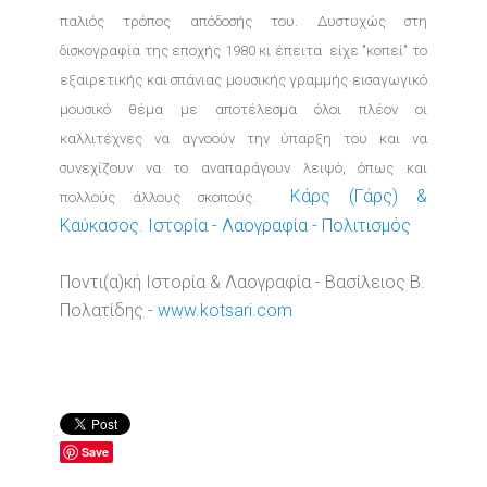
παλιός τρόπος απόδοσής του. Δυστυχώς στη
δισκογραφία της εποχής 1980 κι έπειτα είχε "κοπεί" το
εξαιρετικής και σπάνιας μουσικής γραμμής εισαγωγικό
μουσικό θέμα με αποτέλεσμα όλοι πλέον οι
καλλιτέχνες να αγνοούν την ύπαρξη του και να
συνεχίζουν να το αναπαράγουν λειψό, όπως και
Κάρς (Γάρς) &
πολλούς άλλους σκοπούς.
Καύκασος. Ιστορία - Λαογραφία - Πολιτισμός
Ποντι(α)κή Ιστορία & Λαογραφία - Βασίλειος Β.
Πολατίδης -
www.kotsari.com
Save