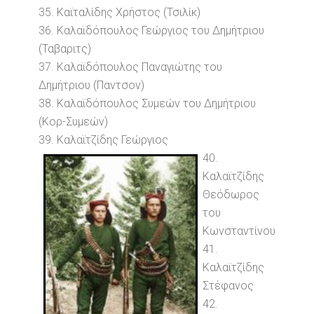
35. Καϊταλίδης Χρήστος (Τσιλίκ)
36. Καλαϊδόπουλος Γεώργιος του Δημήτριου
(Ταβαριτς)
37. Καλαϊδόπουλος Παναγιώτης του
Δημήτριου (Παντσον)
38. Καλαϊδόπουλος Συμεών του Δημήτριου
(Κορ-Συμεών)
39. Καλαϊτζίδης Γεώργιος
40.
Καλαϊτζίδης
Θεόδωρος
του
Κωνσταντίνου
41.
Καλαϊτζίδης
Στέφανος
42.