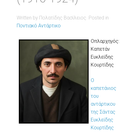
Written by Πολατίδης Βασίλειος. Posted in
Ποντιακό Αντάρτικο
Οπλαρχηγός:
Καπετάν
Ευκλείδης
Κουρτίδης
Ο
καπετάνιος
του
αντάρτικου
της Σάντας
Ευκλείδης
Κουρτίδης