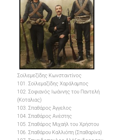
Σοϊλεμεζίδης Κωνσταντίνος
101. Σοϊλεμαζίδης Χαράλαμπος
102. Σοφιανός Ιωάννης του Παντελή
(Κοταλιας)
103. Σπαθάρος Άγγελος
104. Σπαθάρος Ανέστης
105. Σπαθάρος Μιχαήλ του Χρήστου
106. Σπαθάρου Καλλιόπη (Σπαθαρίνα)