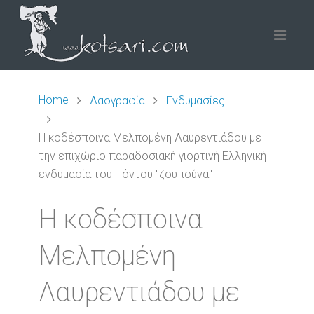
Home
Λαογραφία
Ενδυμασίες
Η κοδέσποινα Μελπομένη Λαυρεντιάδου με
την επιχώριο παραδοσιακή γιορτινή Ελληνική
ενδυμασία του Πόντου "ζουπούνα"
Η κοδέσποινα
Μελπομένη
Λαυρεντιάδου με