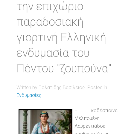
την επιχώριο
παραδοσιακή
γιορτινή Ελληνική
ενδυμασία του
Πόντου "ζουπούνα"
Written by Πολατίδης Βασίλειος. Posted in
Ενδυμασίες
Η κοδέσποινα
Μελπομένη
Λαυρεντιάδου
απαθανατίζεται