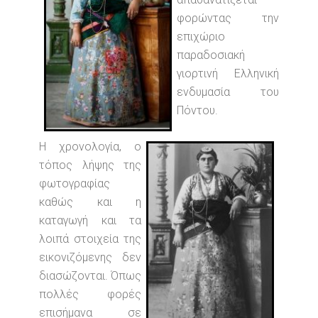
φορώντας την
επιχώριο
παραδοσιακή
γιορτινή Ελληνική
ενδυμασία του
Πόντου.
Η χρονολογία, ο
τόπος λήψης της
φωτογραφίας
καθώς και η
καταγωγή και τα
λοιπά στοιχεία της
εικονιζόμενης δεν
διασώζονται. Όπως
πολλές φορές
επισήμανα σε