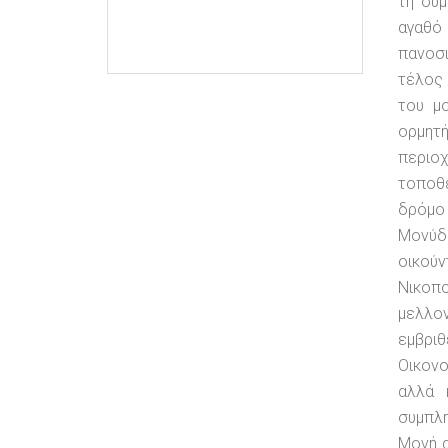
τη σύμ
αγαθό 
πανοσι
τέλος 
του μ
ορμητή
περιο
τοποθε
δρόμο
Μονύδ
οικού
Νικοπ
μελλο
εμβρι
Οικονο
αλλά 
συμπλη
Μονή α