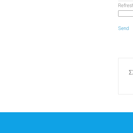
Refres
Send
Σ