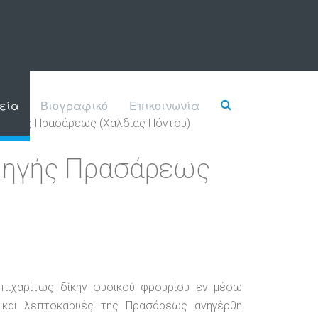
εία
Βιογραφικό
Επικοινωνία
 Πηγής Πρασάρεως (Χαλδίας Πόντου)
Πηγής Πρασάρεως
πιχαρίτως δίκην φυσικού φρουρίου εν μέσω
 και λεπτοκαρυές της Πρασάρεως ανηγέρθη