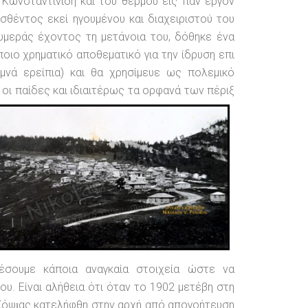
Κωνσταντινίδη και του θερμού εις πάν έργον
ισθέντος εκεί ηγουμένου και διαχειριστού του
υμεράς έχοντος τη μετάνοια του, δόθηκε ένα
οιο χρηματικό αποθεματικό για την ίδρυση επι
μνά ερείπια) και θα χρησίμευε ως πολεμικό
οι παίδες και ιδιαιτέρως τα ορφανά των πέριξ
έσουμε κάποια αναγκαία στοιχεία ώστε να
υ. Είναι αλήθεια ότι όταν το 1902 μετέβη στη
Χόψι͜ας κατελήφθη στην αρχή από απογοήτευση