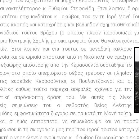
πραξη του εξοχότατου δημάρχου Κερασούντας κ. Γεωργίου 
συναντηλήπτορος κ. Ευθυμίου Στεφανίδη. Έτσι λοιπόν, διορ
ωτάτου αρχιμανδρίτου κ. Ιακώβου, του εν τη Ιερά Μονή Γο
στις κλοπές και καταχρήσεις και βαθμηδόν σχηματίσθηκε κάπ
οναδικού τούτου βράχου (ο οποίος πλέον παρουσιάζει γυ
ριο Κεντρικής Σχολής με οικοτροφείο όπου θα γαλουχούνται 
χών.
Έτσι λοιπόν και επι τούτω, σε μοναδική κάλλους
σία και σε ωριαία απόσταση από τη Νικόπολη σε αμαξιτό
 εξάωρης απόστασης από την Κερασούντα συστάθηκε το
ριον στο οποίο απεριόριστο σέβας τρέφουν οι πλησίον
ντες ευσεβείς Κερασούντιοι, οι Πουλαντζακινοί και οι
ολίτες καθώς τούτο παρέχει ασφαλές εχέγγυο για την
ντική απρόσκοπτη δράση του. Με αυτές τις λίγες
θείς σημειώσεις του ο σεβαστός θείος Ανέστης
μίδης εμφαντικώτατα ζωγράφισε τα κατά τη Μονή ταύτη,
και σ’ εμάς επιτρέπεται να σημειώσουμε και να προσθ
ρώσουμε τη σκιαγραφία μας περί του ιερού τούτου καταγωγίο
υτή ο νεοεκλεγείς ηγούμενος κ. Ιάκωβος Γουμεριώτης ο εκ 