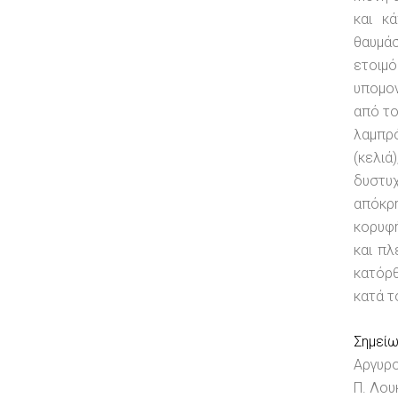
και κ
θαυμά
ετοιμ
υπομον
από το
λαμπρό
(κελι
δυστυ
απόκρη
κορυφή
και πλ
κατόρθ
κατά τ
Σημεί
Αργυρο
Π. Λου