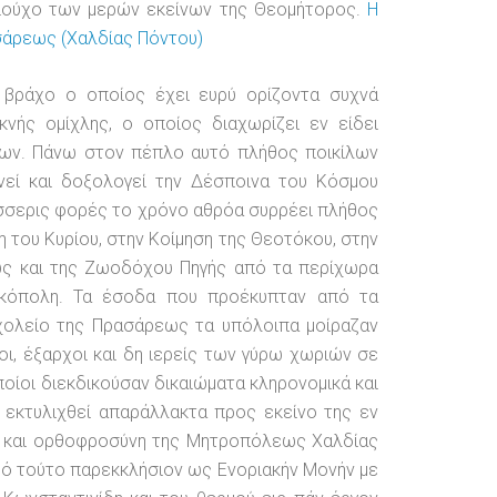
ιούχο των μερών εκείνων της Θεομήτορος.
Η
σάρεως (Χαλδίας Πόντου)
ο βράχο ο οποίος έχει ευρύ ορίζοντα συχνά
νής ομίχλης, ο οποίος διαχωρίζει εν είδει
ων. Πάνω στον πέπλο αυτό πλήθος ποικίλων
ινεί και δοξολογεί την Δέσποινα του Κόσμου
έσσερις φορές το χρόνο αθρόα συρρέει πλήθος
του Κυρίου, στην Κοίμηση της Θεοτόκου, στην
ρως και της Ζωοδόχου Πηγής από τα περίχωρα
 Νικόπολη. Τα έσοδα που προέκυπταν από τα
σχολείο της Πρασάρεως τα υπόλοιπα μοίραζαν
οι, έξαρχοι και δη ιερείς των γύρω χωριών σε
οίοι διεκδικούσαν δικαιώματα κληρονομικά και
α εκτυλιχθεί απαράλλακτα προς εκείνο της εν
ση και ορθοφροσύνη της Μητροπόλεως Χαλδίας
ρό τούτο παρεκκλήσιον ως Ενοριακήν Μονήν με