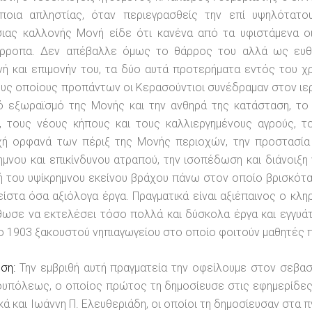
άποια απληστίας, όταν περιεγρασθείς την επί υψηλότατο
σιας καλλονής Μονή είδε ότι κανένα από τα υφιστάμενα ο
όρροπα. Δεν απέβαλλε όμως το θάρρος του αλλά ως ευθ
ή και επιμονήν του, τα δύο αυτά προτερήματα εντός του χ
υς οποίους προπάντων οι Κερασούντιοι συνέδραμαν στον ιερ
 εξωραϊσμό της Μονής και την ανθηρά της κατάσταση, το 
ά), τους νέους κήπους και τους καλλιεργημένους αγρούς,
χή ορφανά των πέριξ της Μονής περιοχών, την προστασία 
μνου και επικίνδυνου ατραπού, την ισοπέδωση και διάνοιξ
 του υψίκρημνου εκείνου βράχου πάνω στον οποίο βρισκόταν
είστα όσα αξιόλογα έργα. Πραγματικά είναι αξιέπαινος ο κ
ωσε να εκτελέσει τόσο πολλά και δύσκολα έργα και εγγυάτ
ο 1903 ξακουστού νηπιαγωγείου στο οποίο φοιτούν μαθητές π
ωση:
Την εμβριθή αυτή πραγματεία την οφείλουμε στον σεβασ
υπόλεως, ο οποίος πρώτος τη δημοσίευσε στις εφημερίδες.
κά και Ιωάννη Π. Ελευθεριάδη, οι οποίοι τη δημοσίευσαν στα 