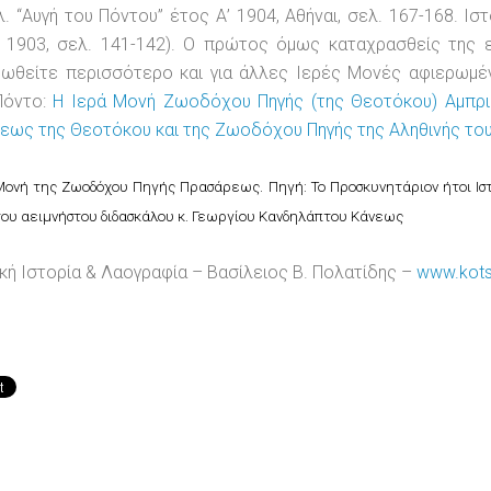
. “Αυγή του Πόντου” έτος Α’ 1904, Αθήναι, σελ. 167-168. Ισ
ι 1903, σελ. 141-142). Ο πρώτος όμως καταχρασθείς της 
ρωθείτε περισσότερο και για άλλες Ιερές Μονές αφιερωμέ
Πόντο:
Η Ιερά Μονή Ζωοδόχου Πηγής (της Θεοτόκου) Αμπρ
εως της Θεοτόκου και της Ζωοδόχου Πηγής της Αληθινής το
Μονή της Ζωοδόχου Πηγής Πρασάρεως. Πηγή: Το Προσκυνητάριον ήτοι Ιστ
ου αειμνήστου διδασκάλου κ. Γεωργίου Κανδηλάπτου Κάνεως
κή Ιστορία & Λαογραφία – Βασίλειος Β. Πολατίδης –
www.kots