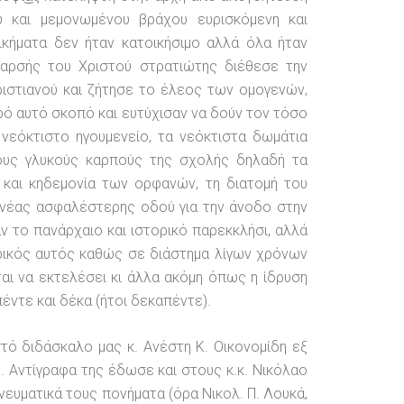
υ και μεμονωμένου βράχου ευρισκόμενη και
ικήματα δεν ήταν κατοικήσιμο αλλά όλα ήταν
αρσής του Χριστού στρατιώτης διέθεσε την
ριστιανού και ζήτησε το έλεος των ομογενών,
ό αυτό σκοπό και ευτύχισαν να δούν τον τόσο
νεόκτιστο ηγουμενείο, τα νεόκτιστα δωμάτια
 τους γλυκούς καρπούς της σχολής δηλαδή τα
και κηδεμονία των ορφανών, τη διατομή του
η νέας ασφαλέστερης οδού για την άνοδο στην
 το πανάρχαιο και ιστορικό παρεκκλήσι, αλλά
ληρικός αυτός καθώς σε διάστημα λίγων χρόνων
αι να εκτελέσει κι άλλα ακόμη όπως η ίδρυση
έντε και δέκα (ήτοι δεκαπέντε).
τό διδάσκαλο μας κ. Ανέστη Κ. Οικονομίδη εξ
 Αντίγραφα της έδωσε και στους κ.κ. Νικόλαο
πνευματικά τους πονήματα (όρα Νικολ. Π. Λουκά,