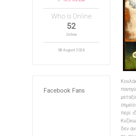
IP:
10.5.109.208
Who Is Online
52
Online
08 August 2026
Κουλά
πανηγύ
Facebook Fans
μεταξύ
σημείο
περί ι
Κυζίκω
δεν αν