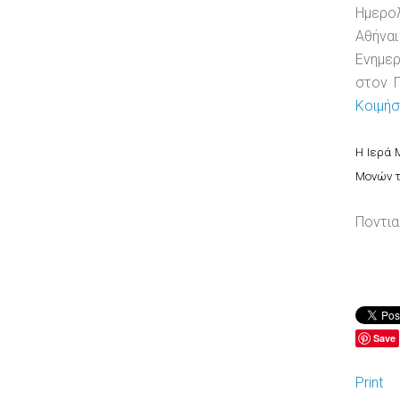
Ημερολ
Αθήνα
Ενημε
στον 
Κοιμήσ
Η Ιερά 
Μονών τ
Ποντια
Save
Print