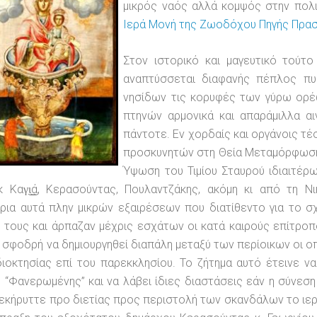
μικρός ναός αλλά κομψός στην πολ
Ιερά Μονή της Ζωοδόχου Πηγής Πρα
Στον ιστορικό και μαγευτικό τούτ
αναπτύσσεται διαφανής πέπλος πυκ
νησίδων τις κορυφές των γύρω ορέ
πτηνών αρμονικά και απαράμιλλα α
πάντοτε. Εν χορδαίς και οργάνοις τ
προσκυνητών στη Θεία Μεταμόρφωση 
Ύψωση του Τιμίου Σταυρού ιδιαιτέ
κ Καγ͜ι͜ά, Κερασούντας, Πουλαντζάκης, ακόμη κι από τη
ρια αυτά πλην μικρών εξαιρέσεων που διατίθεντο για το 
 τους και άρπαζαν μέχρις εσχάτων οι κατά καιρούς επίτροπ
 σφοδρή να δημιουργηθεί διαπάλη μεταξύ των περίοικων οι οπ
διοκτησίας επί του παρεκκλησίου. Το ζήτημα αυτό έτεινε ν
 “Φανερωμένης” και να λάβει ίδιες διαστάσεις εάν η σύνε
εκήρυττε προ διετίας προς περιστολή των σκανδάλων το ιε