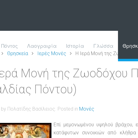
Πόντος
Λαογραφία
Ιστορία
Γλώσσα
Θρησκ
Θρησκεία
Ιερές Μονές
Η Ιερά Μονή της Ζωοδόχου
Ιερά Μονή της Ζωοδόχου 
αλδίας Πόντου)
n by Πολατίδης Βασίλειος. Posted in
Μονές
Επί μεμονωμένου υψηλού βράχου, ε
κατάφυτων συνοικιών από κλήθρα