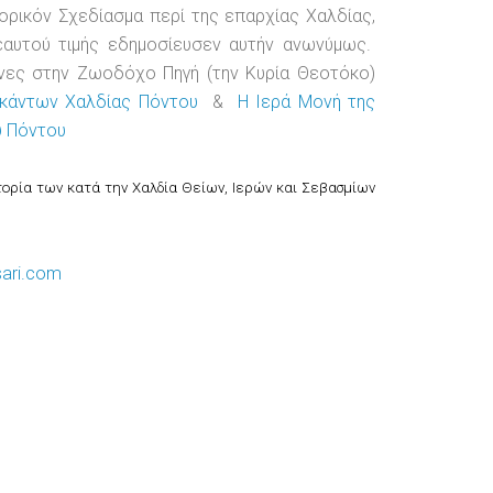
τορικόν Σχεδίασμα περί της επαρχίας Χαλδίας,
εαυτού τιμής εδημοσίευσεν αυτήν ανωνύμως.
νες στην Ζωοδόχο Πηγή (την Κυρία Θεοτόκο)
ικάντων Χαλδίας Πόντου
&
Η Ιερά Μονή της
υ Πόντου
ορία των κατά την Χαλδία Θείων, Ιερών και Σεβασμίων
ari.com