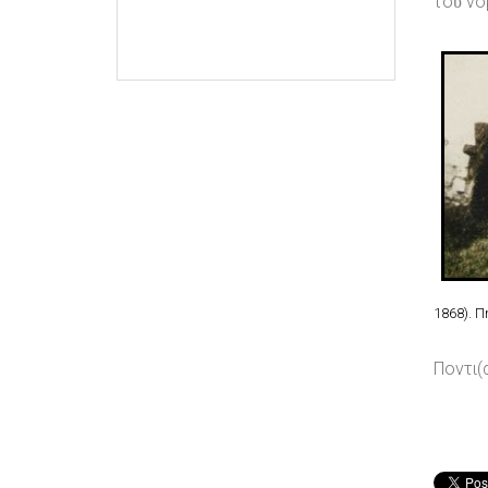
τοῦ νο
1868). 
Ποντι(