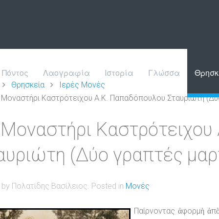
Πόντος
Λαογραφία
Ιστορία
Γλώσσα
Θρησκ
Θρησκεία
Ιερές Μονές
 Μοναστήρι Καστρότειχου Α.Κ. Παπαδόπουλου Σταυριώτη (Δύ
 Μοναστήρι Καστρότειχου
αυριώτη (Δύο γραπτές μαρ
n by Πολατίδης Βασίλειος. Posted in
Μονές
Παίρνοντας ἀφορμὴ ἀπ