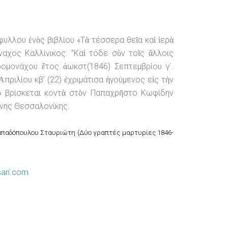
υλλου ἑνὸς βιβλίου «Τὰ τέσσερα θεῖα καὶ ἱερὰ
όναχος Καλλίνικος: "Καὶ τόδε σὺν τοῖς ἄλλοις
ρομονάχου ἔτος ἀωκστ(1846) Σεπτεμβρίου γ΄.
πριλίου κβ' (22) ἐχριμάτισα ἡγούμενος εἰς τὴν
τὸ βρίσκεται κοντὰ στὸν Παπαχρῆστο Κωφίδην
ίνης Θεσσαλονίκης.
Παπαδόπουλου Σταυριώτη (Δύο γραπτές μαρτυρίες 1846-
ari.com