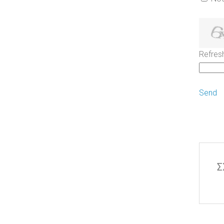
Refres
Send
Σ