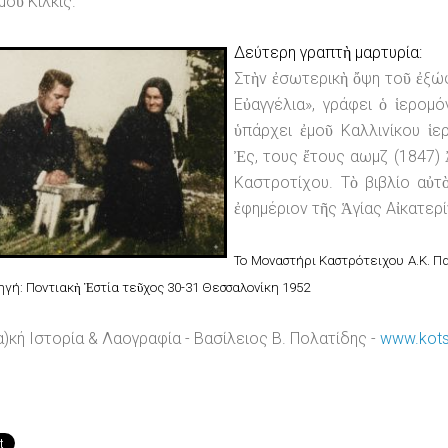
μοῦ Κιλκίς.
Δεύτερη γραπτὴ μαρτυρία:
Στὴν ἐσωτερικὴ ὄψη τοῦ ἐξώφ
Εὐαγγέλια», γράφει ὁ ἱερομ
ὑπάρχει ἐμοῦ Καλλινίκου ἱε
Ἐς, τους ἔτους αωμζ (1847) Ἀ
Καστροτίχου. Τὸ βιβλίο αὐ
ἐφημέριον τῆς Ἁγίας Αἰκατερ
Το Μοναστήρι Καστρότειχου Α.Κ. 
Πηγή: Ποντιακὴ Ἑστία τεῦχος 30-31 Θεσσαλονίκη 1952
α)κή Ιστορία & Λαογραφία - Βασίλειος Β. Πολατίδης -
www.kots