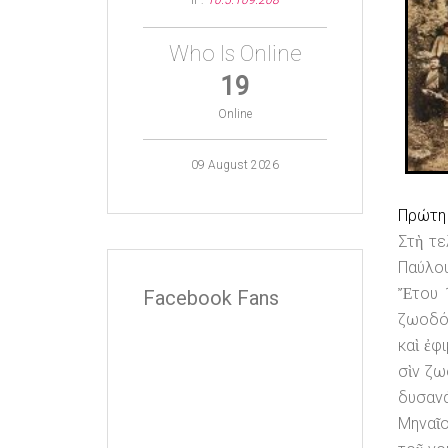
IP:
10.5.109.208
Who Is Online
19
Online
09 August 2026
Πρώτη 
Στὴ τε
Παύλου
Ἔτου 1
Facebook Fans
ζωοδόχ
καὶ ἐφ
σὶν ζω
δυσαν
Μηναῖο