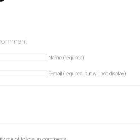
 comment
Name (required)
E-mail (required, but will not display)
ify me of follow-up comments