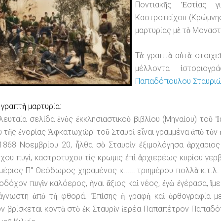
Ποντιακῆς Ἑστίας 
Καστροτείχου (Κρώμνη
μαρτυρίας μὲ τὸ Μοναστ
Τὰ γραπτὰ αὐτὰ στοιχε
μέλλοντα ἱστοριογ
Παπαδόπουλου Σταυριώτ
γραπτὴ μαρτυρία:
λευταία σελίδα ἑνὸς ἐκκλησιαστικοῦ βιβλίου (Μηναίου) το
 τῆς ἐνορίας Ἀφκατωχώρ' τοῦ Σταυρὶ εἶναι γραμμένα ἀπὸ τὸν 
868 Νοεμβρίου 20, ἦλθα σὸ Σταυρὶν ἐξιμολόγησα ἀρχαριος
ου πυγί, καστροτυχου τίς κρωμις ἐπὶ ἀρχιερέως κυρίου γερβα
ιμέριος Π'' Θεόδωρος χηραμένος κ...... τριημέρου πολλὰ κ.τ.λ. ν
οδόχον πυγὶν καλόερος, ῆναι ἄξιος καὶ νέος, ἐγὼ ἐγέρασα, ἴμε 
άγνωστη ἀπὸ τὴ φθορά. Ἐπίσης ἡ γραφὴ καὶ ὀρθογραφία μ
ν βρίσκεται κοντὰ στὸ ἐκ Σταυρὶν ἱερέα Παπαπέτρον Παπαδ