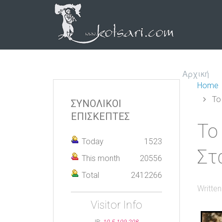
Αρχική
Home
Το
ΣΥΝΟΛΙΚΟΙ
ΕΠΙΣΚΕΠΤΕΣ
Το
Today
1523
Στ
This month
20556
Total
2412266
Writte
Visitor Info