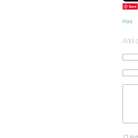
Save
Print
Add
Not