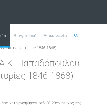
εία
Βιογραφικό
Επικοινωνία
ο γραπτές μαρτυρίες 1846-1868)
 Α.Κ. Παπαδόπουλου
τυρίες 1846-1868)
ὸ ὅσα καταχωρήθηκαν στὸ 28-29ον τεῦχος τῆς