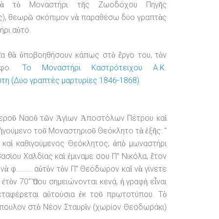
γιὰ τὸ Μοναστήρι τῆς Ζωοδόχου Πηγῆς
ς), θεωρῶ σκόπιμον νὰ παραθέσω δύο γραπτὰς
ήρι αὐτό.
ῖα θὰ ὑποβοηθήσουν κάπως στὸ ἔργο του, τὸν
ράφο.
Το Μοναστήρι Καστρότειχου Α.Κ.
η (Δύο γραπτές μαρτυρίες 1846-1868)
ῦ Ἱεροῦ Ναοῦ τῶν Ἁγίων Ἀποστόλων Πέτρου καὶ
ἡγούμενο τοῦ Μοναστηριοῦ Θεόκλητο τὰ ἑξῆς: "
 καὶ καθιγούμενος Θεόκλητος, ἀπὸ μωναστήρι
σίου Χαλδίας καὶ ἐμιναμε σου Π'' Νικόλα, ἔτον
ὰ φ........ αὐτὸν τὸν Π'' Θεόδωρον καὶ νὰ γίνετε
ἐτὸν 70" Ὅπου σημειώνονται κενά, ἡ γραφὴ εἶναι
εταφέρεται αὐτούσια ἐκ τοῦ πρωτοτύπου. Τὸ
όπουλον στὸ Νέον Σταυρὶν (χωρίον Θεοδωράκι)