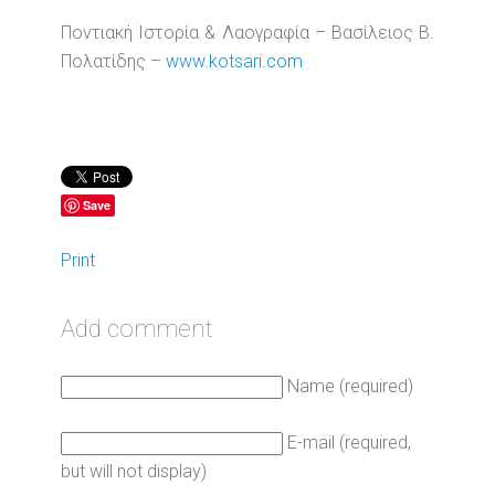
Ποντιακή Ιστορία & Λαογραφία – Βασίλειος Β.
Πολατίδης –
www.kotsari.com
Save
Print
Add comment
Name (required)
E-mail (required,
but will not display)