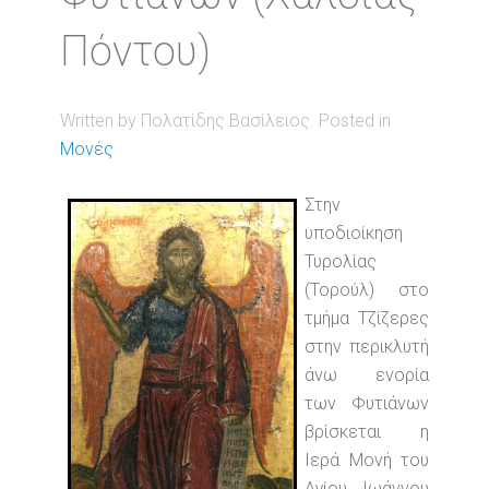
Πόντου)
Written by Πολατίδης Βασίλειος. Posted in
Μονές
Στην
υποδιοίκηση
Τυρολίας
(Τορούλ) στο
τμήμα Τζίζερες
στην περικλυτή
άνω ενορία
των Φυτιάνων
βρίσκεται η
Ιερά Μονή του
Αγίου Ιωάννου