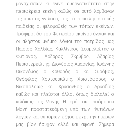
μοναχισσών κι έγινε ευεργετικότατο στην
περιφέρεια εκείνη καθώς σε αυτό λάμβαναν
τις πρώτες γνώσεις της τότε εκκλησιαστικής
παιδείας οι φιλομαθείς των τόπων εκείνων.
Τρόφιμοι δε του Φυτωρίου εκείνου έγιναν και
οι αλήστου μνήμης λόγιοι της πατρίδος μας
Παϊσιος Χαλδίας, Καλλίνικος Σουμελιώτης ο
Φυτίανος, Λάζαρος Σκρύβας, Αζαρίας
Περιστερεώτης, Διονύσιος Αμασείας, Ιωάννης
Οικονόμος ο Καθαρός ο και Συρόβος,
Θεόφιλος Χουτουριώτης, Χριστόφορος ο
Νικοπόλεως και Χρύσανθος ο Αρκαδίας
καθώς και πλείστοι άλλοι όπως διαλαλεί ο
κώδικας της Μονής. Η Ιερά του Προδρόμου
Μονή προστατευόμενη υπό των Φυτιάνων
λογίων και ευπόρων έζησε μέχρι την ημερών
μας βίον ήσυχον αλλά και αφανή. Σήμερα