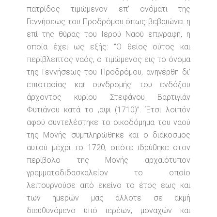
πατρίδος τιμώμενον επ’ ονόματι της
Γεννήσεως του Προδρόμου όπως βεβαιώνει η
επί της θύρας του Ιερού Ναού επιγραφή, η
οποία έχει ως εξής: “Ο θείος ούτος και
περίβλεπτος ναός, ο τιμώμενος εις το όνομα
της Γεννήσεως του Προδρόμου, ανηγέρθη δι’
επιστασίας και συνδρομής του ενδόξου
άρχοντος κυρίου Στεφάνου Βαρτιγιάν
Φυτιάνου κατά το ,αψι (1710)”. Έτσι λοιπόν
αφού συντελέστηκε το οικοδόμημα του ναού
της Μονής συμπληρώθηκε και ο διάκοσμος
αυτού μέχρι το 1720, οπότε ιδρύθηκε στον
περίβολο της Μονής αρχαιότυπον
γραμματοδιδασκαλείον το οποίο
λειτουργούσε από εκείνο το έτος έως και
των ημερών μας άλλοτε σε ακμή
διευθυνόμενο υπό ιερέων, μοναχών και