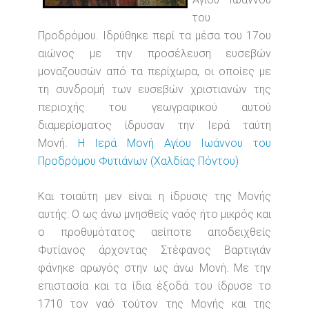
του
Προδρόμου. Ιδρύθηκε περί τα μέσα του 17ου
αιώνος με την προσέλευση ευσεβών
μοναζουσών από τα περίχωρα, οι οποίες με
τη συνδρομή των ευσεβών χριστιανών της
περιοχής του γεωγραφικού αυτού
διαμερίσματος ίδρυσαν την Ιερά ταύτη
Μονή.
Η Ιερά Μονή Αγίου Ιωάννου του
Προδρόμου Φυτιάνων (Χαλδίας Πόντου)
Και τοιαύτη μεν είναι η ίδρυσις της Μονής
αυτής: Ο ως άνω μνησθείς ναός ήτο μικρός και
ο προθυμότατος αείποτε αποδειχθείς
Φυτίανος άρχοντας Στέφανος Βαρτιγιάν
φάνηκε αρωγός στην ως άνω Μονή. Με την
επιστασία και τα ίδια έξοδά του ίδρυσε το
1710 τον ναό τούτον της Μονής και της