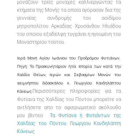
μονάζουν τρείς μοναχές καλλιεργώντας τα
κτήματα της Μονής τα οποία αγόρασαν δια της
γενναίας συνδρομής του αοιδίμου
μητροπολίτου Αρκαδίας Χρυσάνθου Ηλιάδου
του οποίου εξαδέλφη τυγχάνει η ηγουμένη του
Μοναστηρίου τούτου.
Ιερά Μονή Αγίου Ιωάννου του Προδρόμου Φυτιάνων.
Πηγή: Το Προσκυνητάριον ήτοι Ιστορία των κατά την
Χαλδία Θείων, Ιερών και Σεβασμίων Μονών του
αειμνήστου διδασκάλου κ. Γεωργίου Κανδηλάπτου
Περισσότερες πληροφορίες για τα
Κάνεως.
Φυτίανα της Χαλδίας του Πόντου μπορείτε να
αντλήσετε απο το αφιερωματικό ακόλουθο
μου βίντεο
Τα Φυτίανα ή Φυτιάντων της
Χαλδίας του Πόντου. Γεωργίου Κανδηλάπτη
Κάνεως