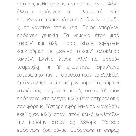
ορτάρια̤, καθημερινώς άσπρα εφόρ'ναν. Αλλά
άλλοτε εφόρ'ναν και πλουμιστά. Κάτ'
εποίν'ναν ατα και εφόρ'ναν κ' έδεναν ατα αδά
'ς σο γόνατον ατουν κέσ'. Ποίος επόρ'νεν,
εφόρ'νεν γεμενία. Τα γεμενία έταν μισό
τακούν' και άλλ' ποίος είχαν, εφόρ'ναν
κουντούρες με μεγάλο τακούν' ολόκληρο
τακούν'. Εκείνα έτανε. Άλλ' πα φορούν
τσαρούχ̌ια̤, 'πη 'κ̌' επόρ'νανε. Εφόρ'νανε
ύστερα από πάν' τη φορεσία τουν, το σ̌αλβάρ'.
Αποίν'ναν και καμίσ' μακρύν καμίσ', τα καμίσια̤
μακρέα ως τα γόνατα, και 'ς σο καμίσ' απάν
εφόρ'νανε, ντο έλεγαν ισ̌λίχ (ένα αστραρλούκ)
σαν φόρεμα. Ύστερα εφόρ'νανε το γιαχαλούκ
εκεί 'ς σο ισ̌λίχ απάν', απάν' καικά εσ̌κέπαζεν
την καρδίαν ατουν ας λέγομε. Ύστερα
εφόρ'νανε ζουπούνας. Εφόρ'νανε τη σειράς