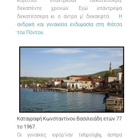
κορίτσια υπάντρευαν δεκατέσσερα,
δεκαπέντε χρονών. Εγώ υπάντρεψα
δεκατέσσερα κι ο άντρα μ' δεκαεφτά.
Η
ανδρική και γυναικεία ενδυμασία στη Φάτσα
του Πόντου
.
Καταγραφή Κωνσταντίνου Βασιλειάδη ετών 77
το 1967.
Οι γυναίκες εφόρ'ναν τσ̌αρούχ̌ια̤, άσπρα