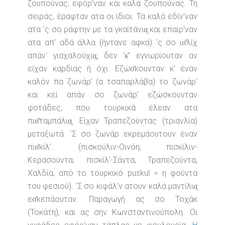
ζουπούνας, εφόρ'ναν και καλά ζουπούνας. Τη
σειράς, έραφταν ατα οι ίδιοι. Τα καλά εδίν'ναν
ατα 'ς σο ράφτην με τα γκαϊτάνια̤ και επαίρ'ναν
ατα απ' αδά άλλα (ήντανε αφκά) 'ς σο ισ̌λίχ
απάν' γιαχαλούχια̤, δεν 'κ̆' εγνωρίουταν αν
είχαν καρδίας ή όχι. Εζώσ̌κουνταν κ' έναν
καλόν πα ζωνάρ' (α τσαπαρλάβα) το ζωνάρ'
και κεί απάν σο ζωνάρ' εζώσκουνταν
φοτάδες, που τουρκικά έλεαν ατα
πισ̌ταμπάλια̤. Είχαν Τραπεζούντας (τριανλία)
μεταξωτά. 'Σ σο ζωνάρ εκρεμάουτουν έναν
πισ̌κίλ'. (πισκούλιν-Οινόη, πισκίλιν-
Κερασούντα, πισκίλ'-Σάντα, Τραπεζούντα,
Χαλδία, από το τουρκικό puskul = η φούντα
του φεσιού). 'Σ σο κιφάλ'ν ατουν καλά μαντίλια̤
εσ̌κεπάουταν. Παραγωγή ας σο Τοχάκ
(Τοκάτη), και ας σην Κωνσταντινούπολη. Οι