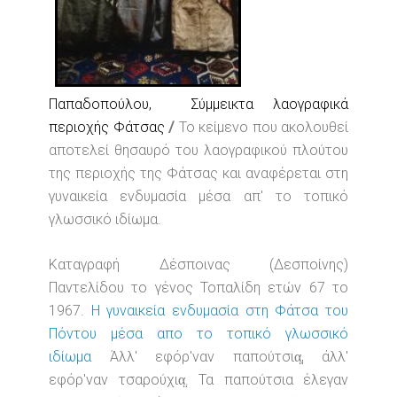
Παπαδοπούλου, Σύμμεικτα λαογραφικά
περιοχής Φάτσας
/
Το κείμενο που ακολουθεί
αποτελεί θησαυρό του λαογραφικού πλούτου
της περιοχής της Φάτσας και αναφέρεται στη
γυναικεία ενδυμασία μέσα απ' το τοπικό
γλωσσικό ιδίωμα.
Καταγραφή Δέσποινας (Δεσποίνης)
Παντελίδου το γένος Τοπαλίδη ετών 67 το
1967.
Η γυναικεία ενδυμασία στη Φάτσα του
Πόντου μέσα απο το τοπικό γλωσσικό
ιδίωμα
Άλλ' εφόρ'ναν παπούτσια̤, άλλ'
εφόρ'ναν τσαρούχια̤. Τα παπούτσια έλεγαν