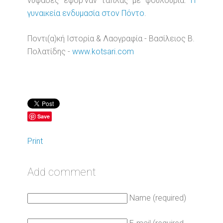
νυφάδες εφόρ'ναν τάπλας με φουλουρία.
Η
γυναικεία ενδυμασία στον Πόντο
.
Ποντι(α)κή Ιστορία & Λαογραφία - Βασίλειος Β.
Πολατίδης -
www.kotsari.com
Save
Print
Add comment
Name (required)