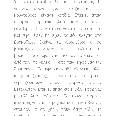
'ατα γεμενία, τσ̌άπουλας, και κουντούρας. Τα
γεμενία έσανε χωρίς κότζια και τα
κουντούρας είχανε κότζια. Επεκεί απάν'
εφόρ'ναν ορτάρια̤. Από απέσ' εφόρναν
σαλβάρια̤, έδεναν 'ατο σα γόνατα με το ραφίδ'.
Και σην μέσεν πα είχ̌εν ραφίδ', έλεγαν 'ατο
βρακοζών'. Εκείνα πά γύρω-γύρω 'ς σο
βρακοζών' έλεγαν άτα ζουζάκια τη
βρακί. Πρώτα εφόρ'ναν από πάν' το καμίσ', και
από πάν' το γελέκ', κι από πάν' εφόρ'ναν την
ζουπούναν. Το ύφασμα κιαδή έλεγαμε, αλλά
και χάσια (χασές), ότι καλό έτον. Ύστερα ας
ση ζουπούνα απάν' εφόρ'ναν φοτάν
μεταξωτόν. Επεκεί απάν' σο κιφάλ' εφόρ'ναν
μαντίλ'. Από πάν' ας ση ζουπούνα εφόρ'ναν
κοντέσα̤ γούνας. Σην γούλαν ατουν εβάλ'ναν
σταυρόν, 'σ σα χ̌έρια̤ 'τουν δαχτυλίδια̤. Τα