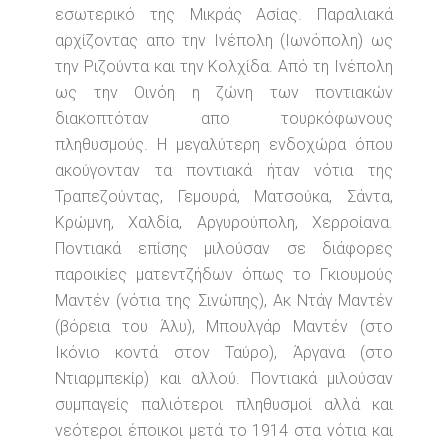
εσωτερικό της Μικράς Ασίας. Παραλιακά
αρχίζοντας απο την Ινέπολη (Ιωνόπολη) ως
την Ριζούντα και την Κολχίδα. Από τη Ινέπολη
ως την Οινόη η ζώνη των ποντιακών
διακοπτόταν απο τουρκόφωνους
πληθυσμούς. Η μεγαλύτερη ενδοχώρα όπου
ακούγονταν τα ποντιακά ήταν νότια της
Τραπεζούντας, Γεμουρά, Ματσούκα, Σάντα,
Κρώμνη, Χαλδία, Αργυρούπολη, Χερροίανα.
Ποντιακά επίσης μιλούσαν σε διάφορες
παροικίες ματεντζήδων όπως το Γκιουμούς
Mαντέν (νότια της Σινώπης), Ακ Ντάγ Μαντέν
(βόρεια του Άλυ), Μπουλγάρ Μαντέν (στο
Ικόνιο κοντά στον Ταύρο), Άργανα (στο
Ντιαρμπεκίρ) και αλλού. Ποντιακά μιλούσαν
συμπαγείς παλιότεροι πληθυσμοί αλλά και
νεότεροι έποικοι μετά το 1914 στα νότια και