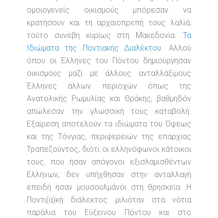
ομοιογενείς οικισμούς μπόρεσαν να
κρατήσουν και τη αρχαιοπρεπή τους λαλιά,
τούτο συνέβη κυρίως στη Μακεδονία.
Τα
Ιδιώματα της Ποντιακής Διαλέκτου
.
Αλλού
όπου οι Έλληνες του Πόντου δημιούργησαν
οικισμούς μαζί με άλλους ανταλλάξιμους
Έλληνες άλλων περιοχών όπως της
Ανατολικής Ρωμυλίας και Θράκης, βαθμηδόν
απώλεσαν την γλωσσική τους καταβολή.
Εξαίρεση αποτελούν τα ιδιώματα του Όφεως
και της Τόνγιας, περιφερειών της επαρχίας
Τραπεζούντος, διότι οι ελληνόφωνοι κάτοικοι
τους, που ήσαν απόγονοι εξισλαμισθέντων
Ελλήνων, δεν υπήχθησαν στην ανταλλαγή
επειδή ήσαν μουσουλμάνοι στη θρησκεία. Η
Ποντι(α)κή διάλεκτος μιλιόταν στα νότια
παράλια του Εύξεινου Πόντου και στο