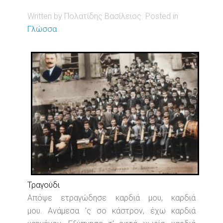
Written by Πολατίδης Βασίλειος. Posted in
Γλώσσα
Τραγούδι
Απόψε ετραγώδησε καρδιά μου, καρδιά
μου. Ανάμεσα 'ς σο κάστρον, έχω καρδιά