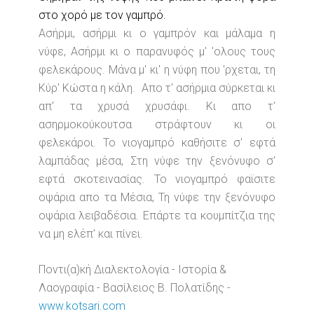
στο χορό με τον γαμπρό.
Ασήρμι, ασήρμι κι ο γαμπρόν και μάλαμα η
νύφε, Ασήρμι κι ο παρανυφός μ' 'ολους τους
φελεκάρους. Μάνα μ' κι' η νύφη που 'ρχεται, τη
Κύρ' Κώστα η κάλη. Απο τ' ασήρμια σύρκεται κι
απ' τα χρυσά χρυσάφι. Κι απο τ'
ασηρμοκούκουτσα στράφτουν κι οι
φελεκάροι. Το νιογαμπρό καθήσιτε σ' εφτά
λαμπάδας μέσα, Στη νύφε την ξενόνυφο σ'
εφτά σκοτεινασίας. Το νιογαμπρό φαϊσιτε
οψάρια απο τα Μέσια, Τη νύφε την ξενόνυφο
οψάρια λειβαδέσια. Επάρτε τα κουμπίτζια της
να μη ελέπ' και πίνει.
Ποντι(α)κή Διαλεκτολογία - Ιστορία &
Λαογραφία - Βασίλειος Β. Πολατίδης -
www.kotsari.com