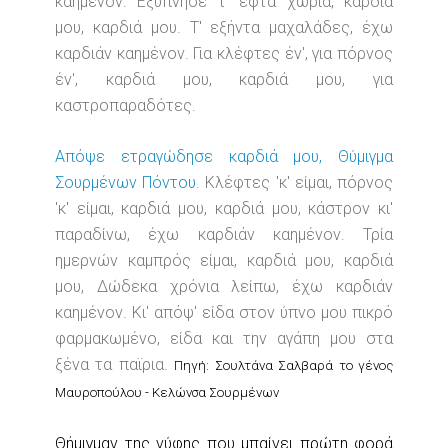
καημένον. Εξύπνησε τ' εφτά χωρία, καρδιά
μου, καρδιά μου. Τ' εξήντα μαχαλάδες, έχω
καρδιάν καημένον. Για κλέφτες έν', για πόρνος
έν', καρδιά μου, καρδιά μου, για
καστροπαραδότες.
Απόψε ετραγώδησε καρδιά μου, Θύμιγμα
Σουρμένων Πόντου
. Κλέφτες 'κ' είμαι, πόρνος
'κ' είμαι, καρδιά μου, καρδιά μου, κάστρον κι'
παραδίνω, έχω καρδιάν καημένον. Τρία
ημερνών καμπρός είμαι, καρδιά μου, καρδιά
μου, Δώδεκα χρόνια λείπω, έχω καρδιάν
καημένον. Κι' απόψ' είδα στον ύπνο μου πικρό
φαρμακωμένο, είδα και την αγάπη μου στα
ξένα τα παϊρια.
Πηγή: Σουλτάνα Σαλβαρά το γένος
Μαυροπούλου - Κελώνσα Σουρμένων
Θήμιγμαν της νύφης που μπαίνει πρώτη φορά