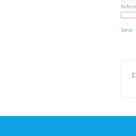
Refres
Send
Σ