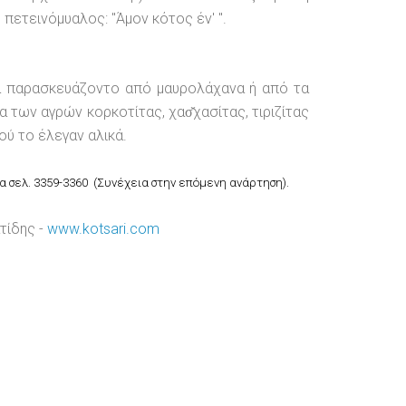
πετεινόμυαλος: "Άμον κότος έν' ".
ία παρασκευάζοντο από μαυρολάχανα ή από τα
 των αγρών κορκοτίτας, χασ̆χασίτας, τιριζίτας
ού το έλεγαν αλικά.
α σελ. 3359-3360 (Συνέχεια στην επόμενη ανάρτηση).
τίδης -
www.kotsari.com