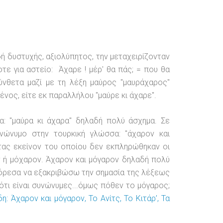
ή δυστυχής, αξιολύπητος, την μεταχειρίζονταν
τε για αστείο: Άχαρε ! μέρ' θα πάς; = που θα
ύνθετα μαζί με τη λέξη μαύρος "μαυράχαρος"
νος, είτε εκ παραλλήλου "μαύρε κι άχαρε".
α: "μαύρα κι άχαρα" δηλαδή πολύ άσχημα. Σε
νώνυμο στην τουρκική γλώσσα: "άχαρον και
τας εκείνον του οποίου δεν εκπληρώθηκαν οι
ν ή μόχαρον. Άχαρον και μόγαρον δηλαδή πολύ
όρεσα να εξακριβώσω την σημασία της λέξεως
 ότι είναι συνώνυμες...όμως πόθεν το μόγαρος;
 Άχαρον και μόγαρον, Το Ανίτς, Το Κιτάρ’, Τα