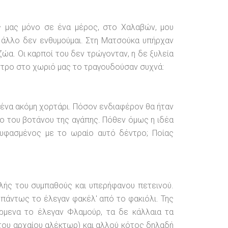
 μας μόνο σε ένα μέρος, στο Χαλαβών, μου
ε άλλο δεν ενθυμούμαι. Στη Ματσούκα υπήρχαν
ζώα. Οι καρποί του δεν τρώγονταν, η δε ξυλεία
έντρο στο χωριό μας το τραγουδούσαν συχνά:
ι ένα ακόμη χορτάρι. Πόσον ενδιαφέρον θα ήταν
χο του βοτάνου της αγάπης.
Πόθεν όμως η ιδέα
συνυφασμένος με το ωραίο αυτό δέντρο; Ποίας
λής του συμπαθούς και υπερήφανου πετεινού.
α πάντως το έλεγαν φακέλ' από το φακιόλι. Της
ύρμενα το έλεγαν Φλαμούρ, τα δε κάλλαια τα
 του αρχαίου αλέκτωρ) και αλλού κότος δηλαδή