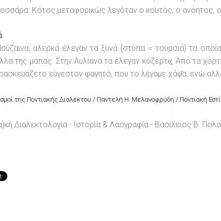
κοσσάρα. Κότος μεταφορικώς λεγόταν ο κουτός, ο ανόητος, ο 
ά
ούζαινα, αλερκά έλεγαν τα ξυνά (στύπα = τουρσιά) τα οπο
λα της μάπας. Στην Αυλίανα τα έλεγαν κοζέρτα̤. Από τα χόρτα
ρασκευάζετο εύγεστον φαγητό, που το λέγαμε χάψ̆α, ενώ αλλ
ισμοί της Ποντιακής Διαλέκτου / Παντελή Η. Μελανοφρύδη / Ποντιακή Εστί
α)κή Διαλεκτολογία - Ιστορία & Λαογραφία - Βασίλειος Β. Πολα