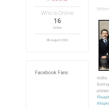
IP:
10.4.131.96
Writte
Who Is Online
16
Online
08 August 2026
Facebook Fans
πόθοι
δυστυχ
μόγαρο
Ιδιωμα
Αλερκά