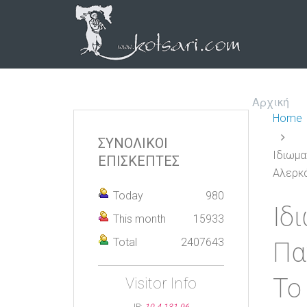
Αρχική
Home
ΣΥΝΟΛΙΚΟΙ
Ιδιωμα
ΕΠΙΣΚΕΠΤΕΣ
Αλερκά
Today
980
Ιδ
This month
15933
Total
2407643
Πα
Το
Visitor Info