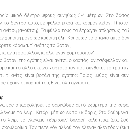
ραίο μικρό δέντρο ύψους συνήθως 3-4 μέτρων. Στο δάσος
ν το δέντρο αυτό, με φύλλα μικρά και κορμόν λείον. Τίποτ
 ανίτσα̤ (ανούτσα̤). Τα φύλλα τους τα έτρωγαν απλήστως τα 
αν χρήσιμη μόνο ως καύσιμη ύλη. Και όμως το σπάνιο αυτό δ
έρετε κόρασ̆α, τ' αγάπης το βοτάνι,
ν, κι αντιτσόφυλλον, κι άλλ' έναν χορταρόπον".
ο βοτάνι της αγάπης είναι ανίτσι, ο καρπός, ανιτσόφυλλον κα
αμε και το άλλο εκείνο χορτατόπον που συνθέτει το τρίπτυ
τι τ' ανίτς είναι βοτάνι της αγάπης; Ποίος μύθος είναι 
τας έχουν οι καρποί του; Είναι όλα άγνωστα.
άρ'
 να μας απασχολήσει το σαρκώδες αυτό εξάρτημα της κεφα
ελέγαμε το λειρί. Κιτάρ', μήπως εκ του κίδαρις; Στα Σούρμεν
το λειρί το ελέγαμε τσ̆αρκούλ' δηλαδή καλύπτρα. Στα Σο
 σκουλαρίκια. Τον πετεινόν αλλού τον έλεγαν αλεχτόρ'ν (εκ