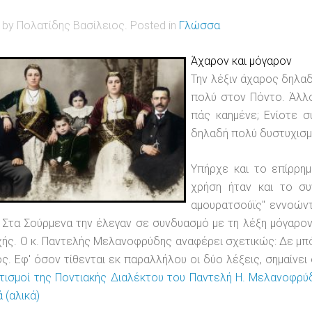
n by Πολατίδης Βασίλειος. Posted in
Γλώσσα
Άχαρον και μόγαρον
Την λέξιν άχαρος δηλαδ
πολύ στον Πόντο. Άλλο
πάς καημένε; Ενίοτε σ
δηλαδή πολύ δυστυχισμέ
Υπήρχε και το επίρρημ
χρήση ήταν και το συ
αμουρατσούϊς" εννοών
.
Στα Σούρμενα την έλεγαν σε συνδυασμό με τη λέξη μόγαρο
ής. Ο κ. Παντελής Μελανοφρύδης αναφέρει σχετικώς: Δε μπ
ς. Εφ' όσον τίθενται εκ παραλλήλου οι δύο λέξεις, σημαίνει
τισμοί της Ποντιακής Διαλέκτου του Παντελή Η. Μελανοφρύδη:
 (αλικά)