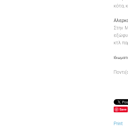
κότα, 
Αλερκ
Στην Μ
εξώφυλ
κτλ πα
Ιδιωματ
Ποντι(
Save
Print