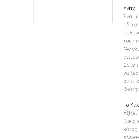
Ανίτς
Ένα ω
έδειξα
άφθονα
του ήτ
"Ας εξ
ανίτσι
Ώστε τ
να ξέρ
αυτή ό
ιδιότη
Το Κιτ
Αξίζει
Εμείς 
κότας 
έλεγαν