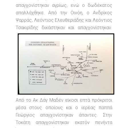
απαγχονίστηκαν αγρίως, ενώ ο δωδέκατος
απαλλάχθηκε. Από την Οινόη, ο Ανδρίκος
Ψαρράς, Λεόντιος Ελευθεριάδης και Λεόντιος
Τσακιρίδης δικάστηκαν και απαγχονίστηκαν.
Από το Ακ Δάγ Μαδέν είκοσι επτά πρόκριτοι
μέσα στους οποίους και ο ιερέας παππά
Γεώργιος απαγχονίστηκαν άπαντες. Στην
Τοκάτη απαγχονίστηκαν εκατόν πενήντα