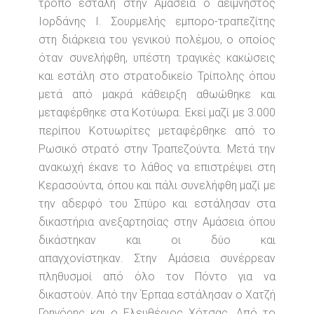
τρόπο εστάλη στην Αμάσεια ο αείμνηστος
Ιορδάνης Ι. Σουρμελής εμπορο-τραπεζίτης
στη διάρκεια του γενικού πολέμου, ο οποίος
όταν συνελήφθη, υπέστη τραγικές κακώσεις
και εστάλη στο στρατοδικείο Τρίπολης όπου
μετά από μακρά κάθειρξη αθωώθηκε και
μεταφέρθηκε στα Κοτύωρα. Εκεί μαζί με 3.000
περίπου Κοτυωρίτες μεταφέρθηκε από το
Ρωσικό στρατό στην Τραπεζούντα. Μετά την
ανακωχή έκανε το λάθος να επιστρέψει στη
Κερασούντα, όπου και πάλι συνελήφθη μαζί με
την αδερφό του Σπύρο και εστάλησαν στα
δικαστήρια ανεξαρτησίας στην Αμάσεια όπου
δικάστηκαν και οι δύο και
απαγχονίστηκαν. Στην Αμάσεια συνέρρεαν
πληθυσμοί από όλο τον Πόντο για να
δικαστούν. Από την Έρπαα εστάλησαν ο Χατζή
Γρηγόρης και ο Ελευθέριος Χότσας. Από το