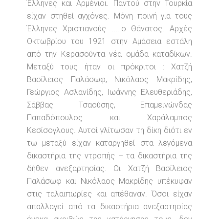
Έλληνες και Αρμένιοι. Παντού στην Τουρκία
είχαν στηθεί αγχόνες. Μόνη ποινή για τους
Έλληνες Χριστιανούς .....ο Θάνατος. Αρχές
Οκτωβρίου του 1921 στην Αμάσεια εστάλη
από την Κερασούντα νέα ομάδα καταδίκων.
Μεταξύ τους ήταν οι πρόκριτοι : Χατζή
Βασίλειος Παλάσωφ, Νικόλαος Μακρίδης,
Γεώργιος Ασλανίδης, Ιωάννης Ελευθεριάδης,
Σάββας Τσαούσης, Επαμεινώνδας
Παπαδόπουλος και Χαράλαμπος
Κεσίσογλους. Αυτοί γλίτωσαν τη δίκη διότι εν
τω μεταξύ είχαν καταργηθεί στα λεγόμενα
δικαστήρια της ντροπής – τα δικαστήρια της
δήθεν ανεξαρτησίας. Οι Χατζή Βασίλειος
Παλάσωφ και Νικόλαος Μακρίδης υπέκυψαν
στις ταλαιπωρίες και απέθαναν. Όσοι είχαν
απαλλαγεί από τα δικαστήρια ανεξαρτησίας