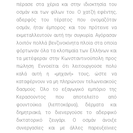
πέρασε στα χέρια και στην ιδιοκτησία του
οσμάν και των φίλων του. Ο χατζή εφέντης,
αδερφός του τέρατος που ονομαζόταν
οσμάν, ήταν έμπορος και του πρότεινε να
εκμεταλλευτούν αυτή την συγκυρία. Αγόρασαν
λοιπόν πολλά βενζινοκίνητα πλοία στα οποία
φόρτωναν όλα τα κλοπιμαία των Ελλήνων και
τα μετέφεραν στην Κωνσταντινούπολη προς
πώληση. Εννοείται ότι λειτουργούσε πολύ
καλά αυτή η «μηχανή» τους, ώστε να
καταφέρνουν να μη πληρώνουν τελωνειακούς
δασμούς. Όλο το εξαγωγικό εμπόριο της
Κερασούντος που αποτελείτο από
φουντούκια (λεπτοκάρυα), δέρματα και
δημητριακά, το διενεργούσε το αδερφικό
δικτατορικό ζευγάρι. Ο οσμάν άνοιξε
συνεργασίες και με άλλες παρευξείνιες