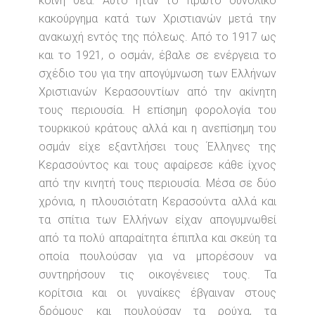
κοινή θέα. Αυτό ήταν το πρώτο συνολικό
κακούργημα κατά των Χριστιανών μετά την
ανακωχή εντός της πόλεως. Από το 1917 ως
και το 1921, ο οσμάν, έβαλε σε ενέργεια το
σχέδιο του για την απογύμνωση των Ελλήνων
Χριστιανών Κερασουντίων από την ακίνητη
τους περιουσία. Η επίσημη φορολογία του
τουρκικού κράτους αλλά και η ανεπίσημη του
οσμάν είχε εξαντλήσει τους Έλληνες της
Κερασούντος και τους αφαίρεσε κάθε ίχνος
από την κινητή τους περιουσία. Μέσα σε δύο
χρόνια, η πλουσιότατη Κερασούντα αλλά και
τα σπίτια των Ελλήνων είχαν απογυμνωθεί
από τα πολύ απαραίτητα έπιπλα και σκεύη τα
οποία πουλούσαν για να μπορέσουν να
συντηρήσουν τις οικογένειες τους. Τα
κορίτσια και οι γυναίκες έβγαιναν στους
δρόμους και πουλούσαν τα ρούχα, τα