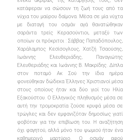
ένεκα ακριβώς της κατάργησης τους, δεν
κατάφεραν να σώσουν τη ζωή τους από τα
νύχια του μαύρου δαίμονα. Μέσα σε μία νύχτα
με διαταγή του οσμάν αγά θανατώθηκαν
σαράντα τρείς Κερασούντιοι, μεταξύ των
οποίων οι πρόκριτοι : Σάββας Παπαδόπουλος,
Χαράλαμπος Κεσίσογλους, Χατζή Τσαούσης,
Ιωάννης Ελευθεριάδης, Παναγιώτης
Ελευθεριάδης και Ιωάννης Β. Μακρίδης. Δίπλα
στον ποταμό Ακ Σού την ίδια ημέρα
φονεύθηκαν δώδεκα Έλληνες Χριστιανοί μέσα
στους οποίους ήταν και δύο γιοί του Ηλία
Εξακούστου. Ο Ελληνικός πληθυσμός μέσα σε
αυτή την τρομοκρατία ζούσε κρυφά μέσα σε
τρώγλες και δεν εμφανιζόταν δημοσίως γιατί
φοβόταν για την επιβίωση του. Η αναζήτηση
όχι φαγητού, αλλά μόνο του ψωμιού ήταν ένα
καθημερινό μαρτύριο. Ο οσμάν αφού