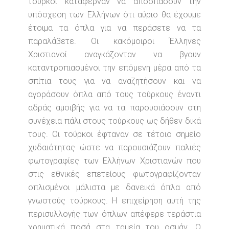
τούρκοι κατάφερναν να αποσπάσουν την
υπόσχεση των Ελλήνων ότι αύριο θα έχουμε
έτοιμα τα όπλα για να περάσετε να τα
παραλάβετε. Οι κακόμοιροι Έλληνες
Χριστιανοί αναγκάζονταν να βγουν
καταντροπιασμένοι την επόμενη μέρα από τα
σπίτια τους για να αναζητήσουν και να
αγοράσουν όπλα από τους τούρκους έναντι
αδράς αμοιβής για να τα παρουσιάσουν στη
συνέχεια πάλι στους τούρκους ως δήθεν δικά
τους. Οι τούρκοι έφταναν σε τέτοιο σημείο
χυδαιότητας ώστε να παρουσιάζουν παλιές
φωτογραφίες των Ελλήνων Χριστιανών που
στις εθνικές επετείους φωτογραφίζονταν
οπλισμένοι μάλιστα με δανεικά όπλα από
γνωστούς τούρκους. Η επιχείρηση αυτή της
περισυλλογής των όπλων απέφερε τεράστια
χρηματικά ποσά στα ταμεία του οσμάν. Ο