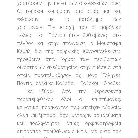
χορτάσουν την πείνα των οικογενειών τους.
Οι τούρκοι κοιτούσαν από απόσταση και
γελούσαν με το κατάντημα των
χριστιανών. Την εποχή που οι παράλιες
πόλεις του Πόντου ήταν βυθισμένες στο
πένθος και στην απόγνωση, ο Μουσταφά
Κεμάλ δια της τουρκικής εθνοσυνέλευσης
προέβαινε στην ίδρυση των περιβόητων
δικαστηρίων ανεξαρτησίας στην Αμάσεια στα
οποία παραπέμφθησαν όχι μόνο Έλληνες
Πόντιοι, αλλά και Κούρδοι – Τούρκοι – Άραβες
– και Σύροι. Από την Κερασούντα
παραπέμφθηκαν όλοι οι επιστήμονες,
κοινοτικοί παράγοντες που κατείχαν εξουσία,
αλλά και έμποροι, όσοι μετείχαν σε ιδρύματα
και αδελφότητες όπως ορφανοτροφεία
επιτροπές περιθάλψεως κ.τ.λ. Με αυτό τον