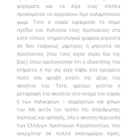
φορέματα και τα λίγα τους έπιπλα
προκειμένου να αγοράσουν λίγο καλαμποκίσιο
ψωμί. Τότε ο οσμάν εφάρμοσε το άτιμο
σχέδιο του. Καλούσε τους Χριστιανούς στα
κατά τόπους κτηματολογικά γραφεία μπροστά
σε δύο τούρκους μάρτυρες ή μπροστά σε
Χριστιανούς (που τους είχαν σύρει δια της
βίας) όπου ομολογούσαν ότι ο ιδιοκτήτης του
κτήματος ή της γης είχε λάβει ένα ορισμένο
ποσό σαν αμοιβή έναντι της αξίας του
ακινήτου του. Τότε, αμέσως γινόταν η
μεταγραφή του ακινήτου στο όνομα του οσμάν
ή των παλικαριών – συμμοριτών και φίλων
του. Με αυτόν τον τρόπο της απάνθρωπης
ληστείας και αρπαγής, όλη η ακίνητη περιουσία
των Ελλήνων Χριστιανών Κερασουντίων, που
ανερχόταν σε πολλά εκατομμύρια λίρες,