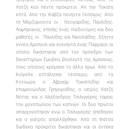
Χατζή κιοϊ πέντε πρόκριτοι. Απ την Τοκάτη
επτά. Από την Κάβζα πενήντα τέσσερις. Από
τη Μερζιφούντα οι : Θεοχαρίδης, Παυλίδης,
Λαμπριανός, επίσης ένας παιδονόμος και δύο
μαθητές οι : Παυλίδης και Νικολαΐδης. Εξήντα
εννέα Αμισηνοί και ενενήντα ένας Παφραίοι οι
οποίοι δικάστηκαν από τον πρόεδρο των
δικαστηρίων Εμίνβεη, βουλευτή της Αμάσειας,
τους οποίους κρέμασε το άλλο πρωί. Από το
Κιόρελε εστάλησαν τέσσερις, από τα
Κοτύωρα ο Αβραάμ Τοκατλίδης και
επαμεινώνδας Γρηγοριάδης, ο ιατρός Χατζή
Νότας και ο Αλέξανδρος Τσιλιγγέρης ταμίας
του μονοπωλίου των καπνών. Οι δύο πρώτοι
απαγχονίστηκαν ενώ ο Τσιλιγγέρης απέθανεν
και ο γιατρός απαλλάχθηκε. Από τη Φάτσα
δώδεκα πρόκριτοι δικάστηκαν και οι έντεκα