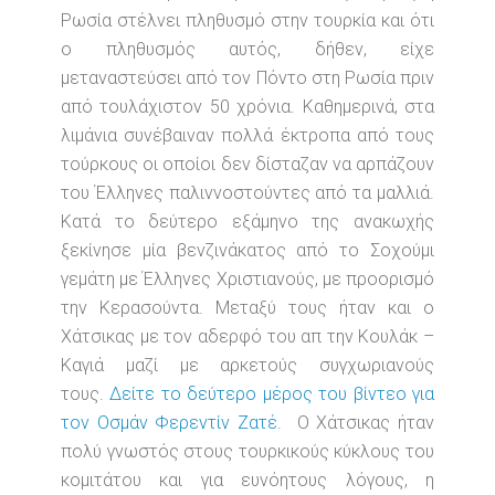
Ρωσία στέλνει πληθυσμό στην τουρκία και ότι
ο πληθυσμός αυτός, δήθεν, είχε
μεταναστεύσει από τον Πόντο στη Ρωσία πριν
από τουλάχιστον 50 χρόνια. Καθημερινά, στα
λιμάνια συνέβαιναν πολλά έκτροπα από τους
τούρκους οι οποίοι δεν δίσταζαν να αρπάζουν
του Έλληνες παλιννοστούντες από τα μαλλιά.
Κατά το δεύτερο εξάμηνο της ανακωχής
ξεκίνησε μία βενζινάκατος από το Σοχούμι
γεμάτη με Έλληνες Χριστιανούς, με προορισμό
την Κερασούντα. Μεταξύ τους ήταν και ο
Χάτσικας με τον αδερφό του απ την Κουλάκ –
Καγιά μαζί με αρκετούς συγχωριανούς
τους.
Δείτε το δεύτερο μέρος του βίντεο για
τον Οσμάν Φερεντίν Ζατέ.
Ο Χάτσικας ήταν
πολύ γνωστός στους τουρκικούς κύκλους του
κομιτάτου και για ευνόητους λόγους, η