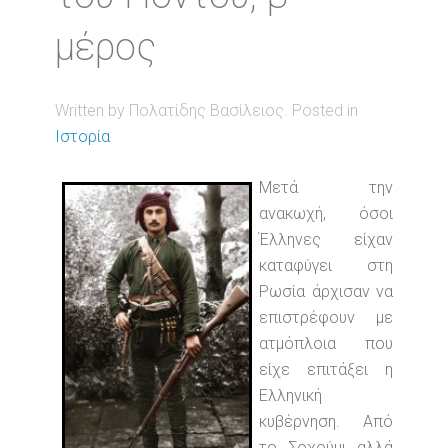
μέρος
Written by Πολατίδης Βασίλειος. Posted in
Ιστορία
Μετά την
ανακωχή, όσοι
Έλληνες είχαν
καταφύγει στη
Ρωσία άρχισαν να
επιστρέφουν με
ατμόπλοια που
είχε επιτάξει η
Ελληνική
κυβέρνηση. Από
το Σοχούμι αλλά