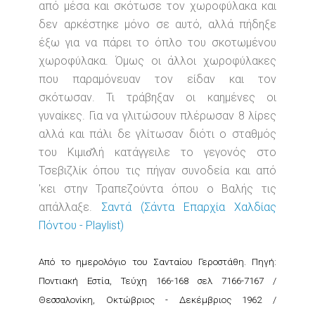
από μέσα και σκότωσε τον χωροφύλακα και
δεν αρκέστηκε μόνο σε αυτό, αλλά πήδηξε
έξω για να πάρει το όπλο του σκοτωμένου
χωροφύλακα. Όμως οι άλλοι χωροφύλακες
που παραμόνευαν τον είδαν και τον
σκότωσαν. Τι τράβηξαν οι καημένες οι
γυναίκες. Για να γλιτώσουν πλέρωσαν 8 λίρες
αλλά και πάλι δε γλίτωσαν διότι ο σταθμός
του Κιμισ̆λή κατάγγειλε το γεγονός στο
Τσεβιζλίκ όπου τις πήγαν συνοδεία και από
'κει στην Τραπεζούντα όπου ο Βαλής τις
απάλλαξε.
Σαντά (Σάντα Επαρχία Χαλδίας
Πόντου - Playlist)
Από το ημερολόγιο του Σανταίου Γεροστάθη. Πηγή:
Ποντιακή Εστία, Τεύχη 166-168 σελ 7166-7167 /
Θεσσαλονίκη, Οκτώβριος - Δεκέμβριος 1962 /