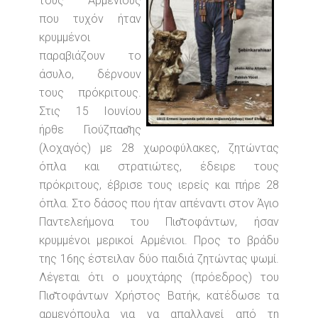
τους Αρμενίους
που τυχόν ήταν
κρυμμένοι
παραβιάζουν το
άσυλο, δέρνουν
τους πρόκριτους.
Στις 15 Ιουνίου
ήρθε Γιούζπασ̆ης
(λοχαγός) με 28 χωροφύλακες, ζητώντας
όπλα και στρατιώτες, έδειρε τους
πρόκριτους, έβρισε τους ιερείς και πήρε 28
όπλα. Στο δάσος που ήταν απέναντι στον Άγιο
Παντελεήμονα του Πισ̆τοφάντων, ήσαν
κρυμμένοι μερικοί Αρμένιοι. Προς το βράδυ
της 16ης έστειλαν δύο παιδιά ζητώντας ψωμί.
Λέγεται ότι ο μουχτάρης (πρόεδρος) του
Πισ̆τοφάντων Χρήστος Βατήκ, κατέδωσε τα
αρμενόπουλα για να απαλλαγεί από τη