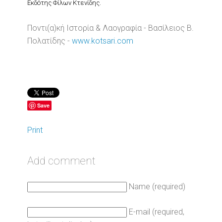
Εκδότης Φίλων Κτενίδης.
Ποντι(α)κή Ιστορία & Λαογραφία - Βασίλειος Β.
Πολατίδης -
www.kotsari.com
Save
Print
Add comment
Name (required)
E-mail (required,