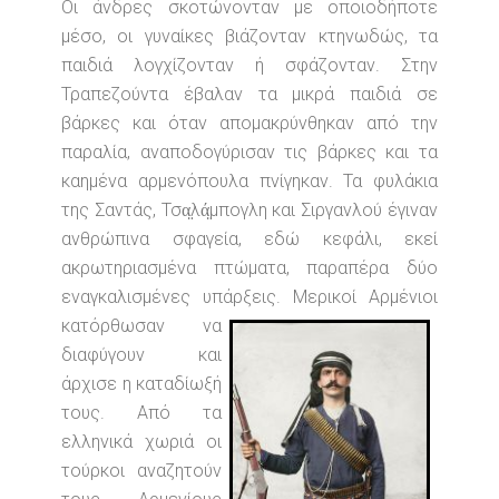
Οι άνδρες σκοτώνονταν με οποιοδήποτε
μέσο, οι γυναίκες βιάζονταν κτηνωδώς, τα
παιδιά λογχίζονταν ή σφάζονταν. Στην
Τραπεζούντα έβαλαν τα μικρά παιδιά σε
βάρκες και όταν απομακρύνθηκαν από την
παραλία, αναποδογύρισαν τις βάρκες και τα
καημένα αρμενόπουλα πνίγηκαν. Τα φυλάκια
της Σαντάς, Τσα̤λά̤μπογλη και Σιργανλού έγιναν
ανθρώπινα σφαγεία, εδώ κεφάλι, εκεί
ακρωτηριασμένα πτώματα, παραπέρα δύο
εναγκαλισμένες υπάρξεις.
Μερικοί Αρμένιοι
κατόρθωσαν να
διαφύγουν και
άρχισε η καταδίωξή
τους. Από τα
ελληνικά χωριά οι
τούρκοι αναζητούν