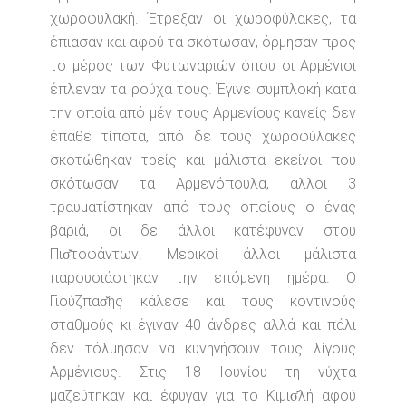
χωροφυλακή. Έτρεξαν οι χωροφύλακες, τα
έπιασαν και αφού τα σκότωσαν, όρμησαν προς
το μέρος των Φυτωναριών όπου οι Αρμένιοι
έπλεναν τα ρούχα τους. Έγινε συμπλοκή κατά
την οποία από μέν τους Αρμενίους κανείς δεν
έπαθε τίποτα, από δε τους χωροφύλακες
σκοτώθηκαν τρείς και μάλιστα εκείνοι που
σκότωσαν τα Αρμενόπουλα, άλλοι 3
τραυματίστηκαν από τους οποίους ο ένας
βαριά, οι δε άλλοι κατέφυγαν στου
Πισ̆τοφάντων. Μερικοί άλλοι μάλιστα
παρουσιάστηκαν την επόμενη ημέρα. Ο
Γιούζπασ̆ης κάλεσε και τους κοντινούς
σταθμούς κι έγιναν 40 άνδρες αλλά και πάλι
δεν τόλμησαν να κυνηγήσουν τους λίγους
Αρμένιους. Στις 18 Ιουνίου τη νύχτα
μαζεύτηκαν και έφυγαν για το Κιμισ̆λή αφού