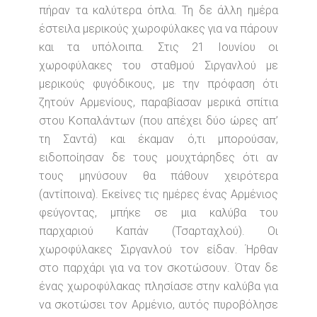
πήραν τα καλύτερα όπλα. Τη δε άλλη ημέρα
έστειλα μερικούς χωροφύλακες για να πάρουν
και τα υπόλοιπα. Στις 21 Ιουνίου οι
χωροφύλακες του σταθμού Σιργανλού με
μερικούς φυγόδικους, με την πρόφαση ότι
ζητούν Αρμενίους, παραβίασαν μερικά σπίτια
στου Κοπαλάντων (που απέχει δύο ώρες απ’
τη Σαντά) και έκαμαν ό,τι μπορούσαν,
ειδοποίησαν δε τους μουχτάρηδες ότι αν
τους μηνύσουν θα πάθουν χειρότερα
(αντίποινα). Εκείνες τις ημέρες ένας Αρμένιος
φεύγοντας, μπήκε σε μια καλύβα του
παρχαριού Καπάν (Τσαρταχλού). Οι
χωροφύλακες Σιργανλού τον είδαν. Ήρθαν
στο παρχάρι για να τον σκοτώσουν. Όταν δε
ένας χωροφύλακας πλησίασε στην καλύβα για
να σκοτώσει τον Αρμένιο, αυτός πυροβόλησε