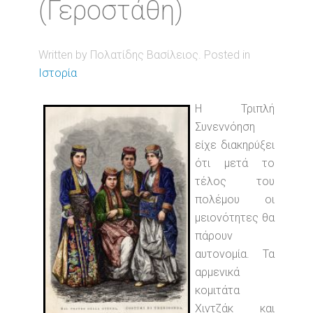
(Γεροστάθη)
Written by Πολατίδης Βασίλειος. Posted in
Ιστορία
Η Τριπλή
Συνεννόηση
είχε διακηρύξει
ότι μετά το
τέλος του
πολέμου οι
μειονότητες θα
πάρουν
αυτονομία. Τα
αρμενικά
κομιτάτα
Χιντζάκ και