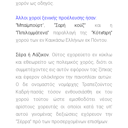
χορόν ως οδηγός.
Άλλοι χοροί ξενικής προέλευσης ήσαν:
“Μπαϊμπούρτ
”,
“Σαρή κούζ”
και η
“Πιπιλομμάτενα”
παραλλαγή της
“Κότσ̌αρη”
χορού των εν Καυκάσω Ελλήνων εκ Πόντου.
Σέρα ή Λάζικον.
Ούτος εχορεύετο εν κύκλω
και εθεωρείτο ως πολεμικός χορός, διότι οι
συμμετέχοντες εις αυτόν εφόρουν τας ζίπκας
και έφερον ολόκληρον την πανοπλίαν αυτών.
Ο δε ονομαστός νομάρχης Τραπεζούντος
Καδρή-πασάς τόσον ενθουσιάσθη εκ του
χορού τούτου ώστε εμισθοδότει νέους
αρίστους χορευτάς οι οποίοι κατά τας υπ’
αυτού γινομένας δεξιώσεις εχόρευον την
“Σέρρα” πρό των προσερχομένων επισήμων.