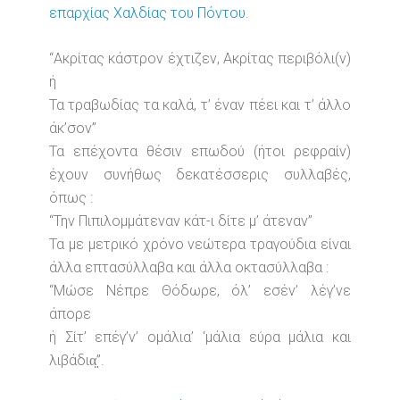
επαρχίας Χαλδίας του Πόντου
.
“Ακρίτας κάστρον έχτιζεν, Ακρίτας περιβόλι(ν)
ή
Τα τραβωδίας τα καλά, τ’ έναν πέει και τ’ άλλο
άκ’σον”
Τα επέχοντα θέσιν επωδού (ήτοι ρεφραίν)
έχουν συνήθως δεκατέσσερις συλλαβές,
όπως :
“Την Πιπιλομμάτεναν κάτ-ι δίτε μ’ άτεναν”
Τα με μετρικό χρόνο νεώτερα τραγούδια είναι
άλλα επτασύλλαβα και άλλα οκτασύλλαβα :
“Μώσε Νέπρε Θόδωρε, όλ’ εσέν’ λέγ’νε
άπορε
ή Σίτ’ επέγ’ν’ ομάλια’ ‘μάλια εύρα μάλια και
λιβάδια̤”.