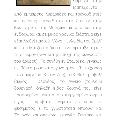
Χειμώνα στην
Τραπεζούντα
από έμπειρους λυράρηδες και τραγουδιστές
και αμέσως μεταδιδόταν στο Σταυρίν, στην
Κρώμνη και στη Μούζαινα κι από κει στην
ενδοχώρα και σε μικρό χρονικό διάστημα είχε
εξαπλωθεί παντού. Μόνο η μελωδία του Ομάλ’
και του Ματζουκάτ’κου έμεινε αμετάβλητη ως
τη σήμερον (εννοεί την εποχή της συγγραφής
του άρθρου). Τα συνήθη εν Σταυρί και γενικώς
εν Πόντο μουσικά όργανα ήταν : “Η τρίχορδη
ποντιακή λύρα (Κεμεντζές), το Καβάλ’ ή Γαβάλ’
(αυλός – φλογέρα), το Αγγείο (τουλούμ
ζουρνασή, δηλαδή είδος ζουρνά που είχε
προσδεμένο ασκό από κατεργασμένο δέρμα
αιγός ή προβάτου γεμάτο με αέρα εκ
φυσήματος ), τα γνωστότατα Νταούλ’ και
Ζουρνάς και σπανίως Κεμανές, Σαντούρ’ και