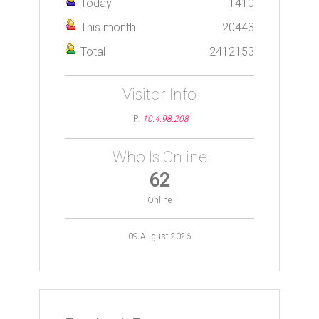
Today
1410
This month
20443
Total
2412153
Visitor Info
IP:
10.4.98.208
Who Is Online
62
Online
09 August 2026