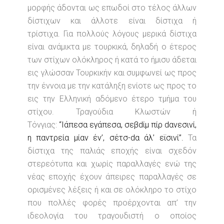
μορφής άδονται ως επωδοί στο τέλος άλλων
δίστιχων και άλλοτε είναι δίστιχα ή
τρίστιχα. Για πολλούς λόγους μερικά δίστιχα
είναι ανάμικτα με τουρκικά, δηλαδή ο έτερος
των στίχων ολόκληρος ή κατά το ήμισυ άδεται
εις γλώσσαν Τουρκικήν και συμφωνεί ως προς
την έννοια με την κατάληξη ενίοτε ως προς το
εις την Ελληνική αδόμενο έτερο τμήμα του
στίχου. Τραγούδια Κλωστών ή
Τόνγιας:
“Ιάπεσα εγάπεσα, σεβdίμ πίρ dανεσινί,
η παντρεία μίαν έν’, σέτσ-dα άλ’ εϊσινί”.
Τα
δίστιχα της παλιάς εποχής είναι σχεδόν
στερεότυπα και χωρίς παραλλαγές ενώ της
νέας εποχής έχουν άπειρες παραλλαγές σε
ορισμένες λέξεις ή και σε ολόκληρο το στίχο
που πολλές φορές προέρχονται απ’ την
ιδεολογία του τραγουδιστή ο οποίος