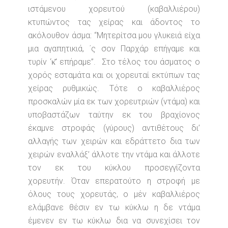
ιστάμενου χορευτού (καβαλλιέρου)
κτυπώντος τας χείρας και άδοντος το
ακόλουθον άσμα: “Μητερίτσα μου γλυκειά είχα
μια αγαπητικιά, ΄ς σον Παρχάρ επήγαμε και
τυρίν ‘κ̌’ επήραμε”. Στο τέλος του άσματος ο
χορός εσταμάτα και οι χορευταί εκτύπων τας
χείρας ρυθμικώς. Τότε ο καβαλλιέρος
προσκαλών μία εκ των χορευτριών (ντάμα) και
υποβαστάζων ταύτην εκ του βραχίονος
έκαμνε στροφάς (γύρους) αντιθέτους δι’
αλλαγής των χειρών και εδράττετο δια των
χειρών εναλλάξ’ άλλοτε την ντάμα και άλλοτε
τον εκ του κύκλου προσεγγίζοντα
χορευτήν. Όταν επερατούτο η στροφή με
όλους τους χορευτάς, ο μέν καβαλλιέρος
ελάμβανε θέσιν εν τω κύκλω η δε ντάμα
έμενεν εν τω κύκλω δια να συνεχίσει τον