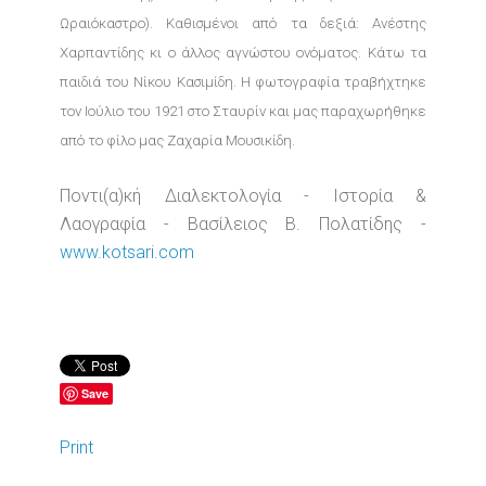
Ωραιόκαστρο). Καθισμένοι από τα δεξιά: Ανέστης
Χαρπαντίδης κι ο άλλος αγνώστου ονόματος. Κάτω τα
παιδιά του Νίκου Κασιμίδη. Η φωτογραφία τραβήχτηκε
τον Ιούλιο του 1921 στο Σταυρίν και μας παραχωρήθηκε
από το φίλο μας Ζαχαρία Μουσικίδη.
Ποντι(α)κή Διαλεκτολογία - Ιστορία &
Λαογραφία - Βασίλειος Β. Πολατίδης -
www.kotsari.com
Save
Print