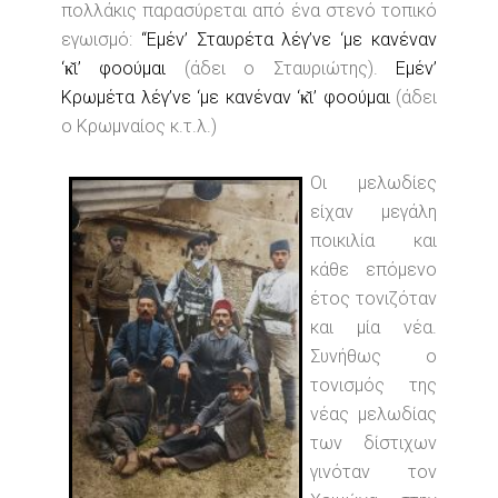
πολλάκις παρασύρεται από ένα στενό τοπικό
εγωισμό:
“Εμέν’ Σταυρέτα λέγ’νε ‘με κανέναν
‘κ̌ι’ φοούμαι
(άδει ο Σταυριώτης).
Εμέν’
Κρωμέτα λέγ’νε ‘με κανέναν ‘κ̌ι’ φοούμαι
(άδει
ο Κρωμναίος κ.τ.λ.)
Οι μελωδίες
είχαν μεγάλη
ποικιλία και
κάθε επόμενο
έτος τονιζόταν
και μία νέα.
Συνήθως ο
τονισμός της
νέας μελωδίας
των δίστιχων
γινόταν τον