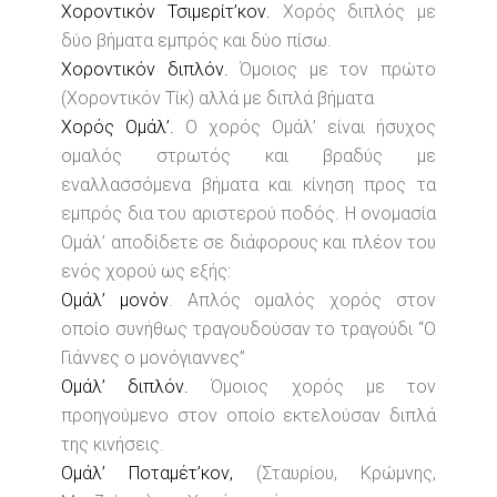
Χοροντικόν Τσιμερίτ’κον.
Χορός διπλός με
δύο βήματα εμπρός και δύο πίσω.
Χοροντικόν διπλόν.
Όμοιος με τον πρώτο
(Χοροντικόν Τίκ) αλλά με διπλά βήματα
Χορός Ομάλ’.
Ο χορός Ομάλ’ είναι ήσυχος
ομαλός στρωτός και βραδύς με
εναλλασσόμενα βήματα και κίνηση προς τα
εμπρός δια του αριστερού ποδός. Η ονομασία
Ομάλ’ αποδίδετε σε διάφορους και πλέον του
ενός χορού ως εξής:
Ομάλ’ μονόν
. Απλός ομαλός χορός στον
οποίο συνήθως τραγουδούσαν το τραγούδι “Ο
Γιάννες ο μονόγιαννες”
Ομάλ’ διπλόν.
Όμοιος χορός με τον
προηγούμενο στον οποίο εκτελούσαν διπλά
της κινήσεις.
Ομάλ’ Ποταμέτ’κον,
(Σταυρίου, Κρώμνης,