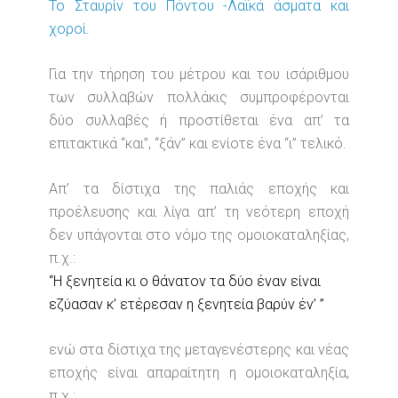
Το Σταυρίν του Πόντου -Λαϊκά άσματα και
χοροί
.
Για την τήρηση του μέτρου και του ισάριθμου
των συλλαβών πολλάκις συμπροφέρονται
δύο συλλαβές ή προστίθεται ένα απ’ τα
επιτακτικά “και”, “ξάν” και ενίοτε ένα “ι” τελικό.
Απ’ τα δίστιχα της παλιάς εποχής και
προέλευσης και λίγα απ’ τη νεότερη εποχή
δεν υπάγονται στο νόμο της ομοιοκαταληξίας,
π.χ.:
“Η ξενητεία κι ο θάνατον τα δύο έναν είναι
εζύασαν κ’ ετέρεσαν η ξενητεία βαρύν έν’ ”
ενώ στα δίστιχα της μεταγενέστερης και νέας
εποχής είναι απαραίτητη η ομοιοκαταληξία,
π.χ.: