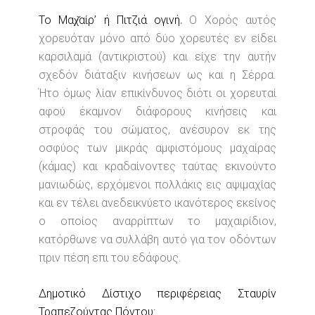
Το Μαχ̌αίρ’ ή Πιτζιά ογινή
.
Ο Χορός αυτός
χορευόταν μόνο από δύο χορευτές εν είδει
καρσιλαμά (αντικριστού) και είχε την αυτήν
σχεδόν διάταξιν κινήσεων ως και η Σέρρα.
Ήτο όμως λίαν επικίνδυνος διότι οι χορευταί
αφού έκαμνον διάφορους κινήσεις και
στροφάς του σώματος, ανέσυρον εκ της
οσφύος των μικράς αμφιστόμους μαχαίρας
(κάμας) και κραδαίνοντες ταύτας εκινούντο
μανιωδώς, ερχόμενοι πολλάκις εις αψιμαχίας
και εν τέλει ανεδεικνύετο ικανότερος εκείνος
ο οποίος αναρρίπτων το μαχαιρίδιον,
κατόρθωνε να συλλάβη αυτό για τον οδόντων
πριν πέση επι του εδάφους.
Δημοτικό Δίστιχο περιφέρειας Σταυρίν
Τραπεζούντας Πόντου: