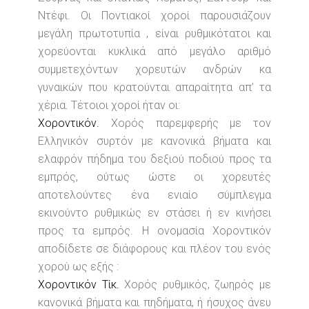
Ντέφι. Οι Ποντιακοί χοροί παρουσιάζουν
μεγάλη πρωτοτυπία , είναι ρυθμικότατοι και
χορεύονται κυκλικά από μεγάλο αριθμό
συμμετεχόντων χορευτών ανδρών κα
γυναικών που κρατούνται απαραίτητα απ’ τα
χέρια. Τέτοιοι χοροί ήταν οι:
Χοροντικόν.
Χορός παρεμφερής με τον
Ελληνικόν συρτόν με κανονικά βήματα και
ελαφρόν πήδημα του δεξιού ποδιού προς τα
εμπρός, ούτως ώστε οι χορευτές
αποτελούντες ένα ενιαίο σύμπλεγμα
εκινούντο ρυθμικώς εν στάσει ή εν κινήσει
προς τα εμπρός. Η ονομασία Χοροντικόν
αποδίδετε σε διάφορους και πλέον του ενός
χορού ως εξής :
Χοροντικόν Τίκ.
Χορός ρυθμικός, ζωηρός με
κανονικά βήματα και πηδήματα, ή ήσυχος άνευ