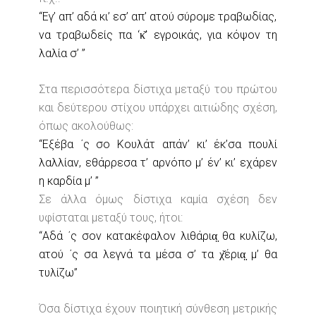
“Εγ’ απ’ αδά κι’ εσ’ απ’ ατού σύρομε τραβωδίας,
να τραβωδείς πα ‘κ̌’ εγροικάς, για κόψον τη
λαλία σ’ ”
Στα περισσότερα δίστιχα μεταξύ του πρώτου
και δεύτερου στίχου υπάρχει αιτιώδης σχέση,
όπως ακολούθως:
“Εξέβα ΄ς σο Κουλάτ απάν’ κι’ έκ’σα πουλί
λαλλίαν, εθάρρεσα τ’ αρνόπο μ’ έν’ κι’ εχάρεν
η καρδία μ’ ”
Σε άλλα όμως δίστιχα καμία σχέση δεν
υφίσταται μεταξύ τους, ήτοι:
“Αδά ΄ς σον κατακέφαλον λιθάρια̤ θα κυλίζω,
ατού ΄ς σα λεγνά τα μέσα σ’ τα χ̌έρια̤ μ’ θα
τυλίζω”
Όσα δίστιχα έχουν ποιητική σύνθεση μετρικής