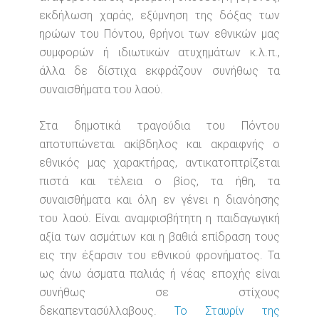
εκδήλωση χαράς, εξύμνηση της δόξας των
ηρώων του Πόντου, θρήνοι των εθνικών μας
συμφορών ή ιδιωτικών ατυχημάτων κ.λ.π.,
άλλα δε δίστιχα εκφράζουν συνήθως τα
συναισθήματα του λαού.
Στα δημοτικά τραγούδια του Πόντου
αποτυπώνεται ακίβδηλος και ακραιφνής ο
εθνικός μας χαρακτήρας, αντικατοπτρίζεται
πιστά και τέλεια ο βίος, τα ήθη, τα
συναισθήματα και όλη εν γένει η διανόησης
του λαού. Είναι αναμφισβήτητη η παιδαγωγική
αξία των ασμάτων και η βαθιά επίδραση τους
εις την έξαρσιν του εθνικού φρονήματος. Τα
ως άνω άσματα παλιάς ή νέας εποχής είναι
συνήθως σε στίχους
δεκαπεντασύλλαβους.
Το Σταυρίν της