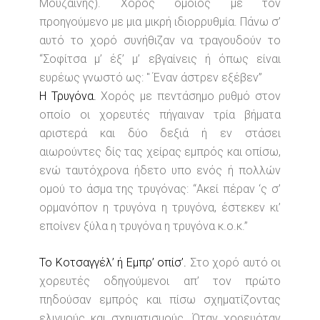
Μουζαίνης). Χορός όμοιος με τον
προηγούμενο με μια μικρή ιδιορρυθμία. Πάνω σ’
αυτό το χορό συνήθιζαν να τραγουδούν το
“Σοφίτσα μ’ έξ’ μ’ εβγαίνεις ή όπως είναι
ευρέως γνωστό ως: " Έναν άστρεν εξέβεν”
Η Τρυγόνα.
Χορός με πεντάσημο ρυθμό στον
οποίο οι χορευτές πήγαιναν τρία βήματα
αριστερά και δύο δεξιά ή εν στάσει
αιωρούντες δίς τας χείρας εμπρός και οπίσω,
ενώ ταυτόχρονα ήδετο υπο ενός ή πολλών
ομού το άσμα της τρυγόνας: “Ακεί πέραν ‘ς σ’
ορμανόπον η τρυγόνα η τρυγόνα, έστεκεν κι’
εποίνεν ξύλα η τρυγόνα η τρυγόνα κ.ο.κ.”
Το Κοτσαγγέλ’ ή Εμπρ’ οπίσ’.
Στο χορό αυτό οι
χορευτές οδηγούμενοι απ’ τον πρώτο
πηδούσαν εμπρός και πίσω σχηματίζοντας
ελιγμούς και σχηματισμούς. Όταν χορευόταν