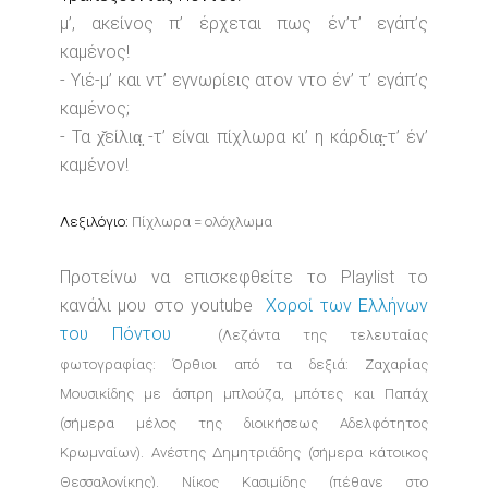
μ’, ακείνος π’ έρχεται πως έν’τ’ εγάπ’ς
καμένος!
- Υιέ-μ’ και ντ’ εγνωρίεις ατον ντο έν’ τ’ εγάπ’ς
καμένος;
- Τα χ̌είλια̤ -τ’ είναι πίχλωρα κι’ η κάρδια̤-τ’ έν’
καμένον!
Λεξιλόγιο:
Πίχλωρα = ολόχλωμα
Προτείνω να επισκεφθείτε το Playlist το
κανάλι μου στο youtube
Χοροί των Ελλήνων
του Πόντου
(Λεζάντα της τελευταίας
φωτογραφίας: Όρθιοι από τα δεξιά: Ζαχαρίας
Μουσικίδης με άσπρη μπλούζα, μπότες και Παπάχ
(σήμερα μέλος της διοικήσεως Αδελφότητος
Κρωμναίων). Ανέστης Δημητριάδης (σήμερα κάτοικος
Θεσσαλονίκης). Νίκος Κασιμίδης (πέθανε στο