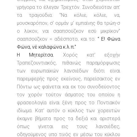
γρήγορα το έλεγαν Τρεχτόν. Συνοδευόταν απ’
τα τραγούδια: “Να κόλιε, κόλιε, να,
μουσκαρόπον, σ’ ορμάν μ’ εμπαίνης θα τρώη-σ
ο λύκον, ναι σααπσούζκον εσύ μικρίκον”
σααπσούζκον = αδέσποτο, και το:
“ Ε! Φώνα
Φώνα, νέ καλαφώνα κ.λ.π.”
Η Μητερίτσα.
Χορός κατ’ εξοχήν
Τραπεζουντιακός, πιθανώς παραμόρφωσις
των ευρωπαϊκών λανσιέδων διότι είναι
παρεμφερής προς εκείνους, παρείσακτος εν
Πόντω ως φαίνεται και εκ του συνοδεύοντος
τον χορόν τούτον άσματος του οποίου η
φρασεολογία είναι ξένη προς το Ποντιακόν
ιδίωμα. Κατ’ αυτόν ο κύκλος των χορευτών
έκαμνε βήματα προς τα δεξιά και αριστερά
όπως γίνεται εις τους λανσιέδες,
οδηγούμενος υπο τινός εν μέσω του κύκλου