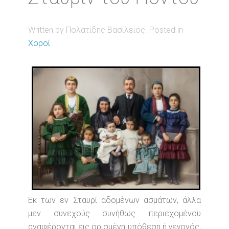
Written by Πολατίδης Βασίλειος. Posted in
Χοροί
Εκ των εν Σταυρί αδομένων ασμάτων, άλλα
μεν συνεχούς συνήθως περιεχομένου
αναφέρονται εις ορισμένη υπόθεση ή γεγονός,