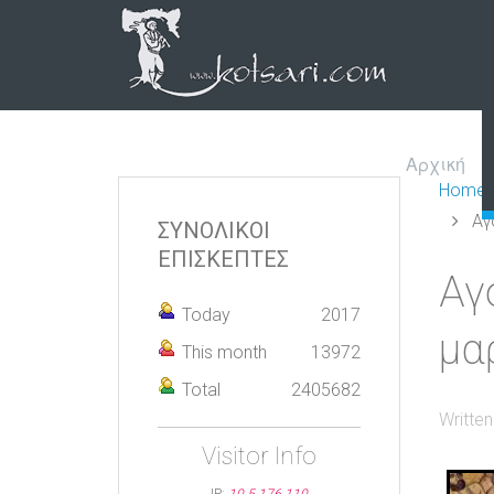
Αρχική
Home
Αγ
ΣΥΝΟΛΙΚΟΙ
ΕΠΙΣΚΕΠΤΕΣ
Αγ
Today
2017
μα
This month
13972
Total
2405682
Writte
Visitor Info