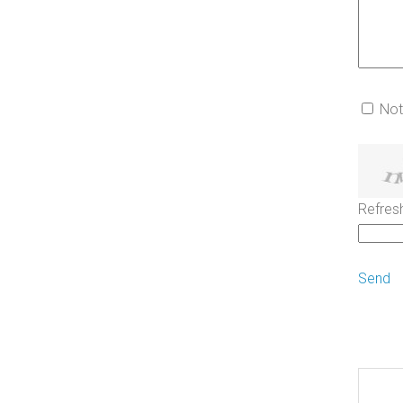
Not
Refres
Send