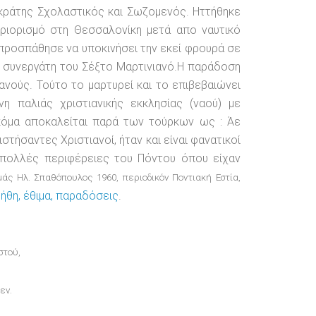
ωκράτης Σχολαστικός και Σωζομενός. Ηττήθηκε
ριορισμό στη Θεσσαλονίκη μετά απο ναυτικό
προσπάθησε να υποκινήσει την εκεί φρουρά σε
ν συνεργάτη του Σέξτο Μαρτινιανό.Η παράδοση
νούς. Τούτο το μαρτυρεί και το επιβεβαιώνει
η παλιάς χριστιανικής εκκλησίας (ναού) με
ακόμα αποκαλείται παρά των τούρκων ως : Άε
τήσαντες Χριστιανοί, ήταν και είναι φανατικοί
ε πολλές περιφέρειες του Πόντου όπου είχαν
άς Ηλ. Σπαθόπουλος 1960, περιοδικόν Ποντιακή Εστία,
 ήθη, έθιμα, παραδόσεις
.
στού,
εν.