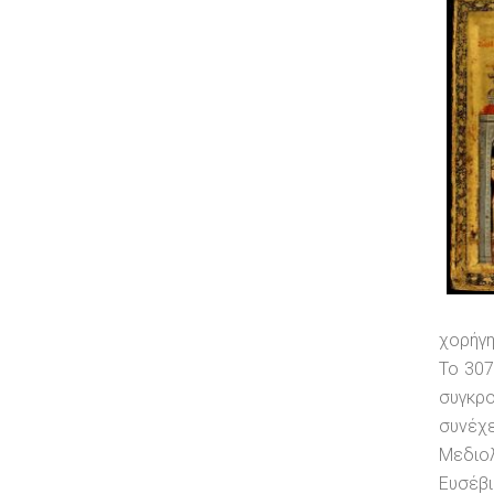
χορήγη
Το 307
συγκρ
συνέχ
Μεδιολ
Ευσέβ