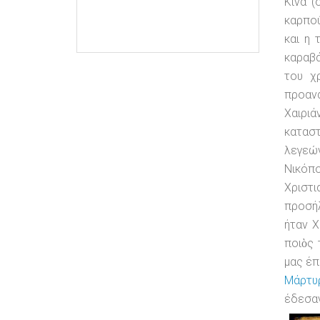
Κίνα (
καρπού
και η 
καραβά
του χ
προαν
Χαιριά
καταστ
λεγεών
Νικόπο
Χριστι
προσήλ
ήταν Χ
ποιὸς 
μας έπ
Μάρτυ
έδεσαν