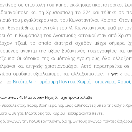
ντίνος σε επιστολή του και οι εκκλησιαστικοί ιστορικοί Σ
Αδριανούπολη και τη Χρυσούπολη το 324 και τέθηκε σε πε
ισμό του μεγαλύτερου γιου του Κωνσταντίνου Κρίσπο. Όταν 
ση, θανατώθηκε με εντολή του Μ. Κωνσταντίνου, μαζί με το
ει ότι η Κωμόπολη του Αγουτμούς κατοικούνταν από Χριστια
άρχον τζαμί, το οποίο διατηρεί σχεδόν μέχρι σήμερα ίχν
υσμένες ανεκτίμητης αξίας βυζαντινές τοιχογραφίες και 
τζαμεσί.Οι κάτοικοι της κωμόπολης Αγουτμούς, όλοι αλλαξοπισ
λμάνοι και απηνείς χριστιανομάχοι. Αυτό παρατηρείται σ
χώρα ομαδικοί εξισλαμισμοί και αλλαξοπιστίες.
Πηγή:
κ. Θωμ
Νικόπολη - Γαράσαρη Πόντου: Χωριά, Τοπωνύμια, Χοροί,
21-122
κιον αγίων 45 Μαρτύρων Ήχος δ’. Ταχὺ προκατάλαβε.
 θεοσύλεκτος, παρεμβολή ιερά, νομίμως αθλήσαντες υπέρ της δόξης Χρι
ματι ώφθητε, Μάρτυρες του Κυρίου Τεσσαράκοντα πέντε,
ς δι΄αγώνων την πολύθεον πλάνην, διο ημων τους αγώνας, πάντες δοξάζομ