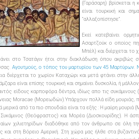
(Γαράσαρη) βρίσκεται η
είναι τουρκική και σημ
"αλλαξοπίστησε".
Εκεί κατεβαίνει ορμη
Ασαρτζούκ ο οποίος πηγ
Μπέλ) και διέρχεται το 
φτάνει στο Τσατάγιν ήτοι στην διακλάδωση όπου ακριβώς 
σσας.
Αγουτμούς, ο τόπος του μαρτυρίου των 45 Μαρτύρων. 
ια διέρχεται το χωρίον Καταχώρι και μετά φτάνει στην άλλ
άμζαρα είναι επίσης τουρκική και σημαίνει δυσκολία, ή μάλλο
ντός είδους καρποφόρα δέντρα, ιδίως απο τις συκάμινους (
νειας Moracae (Μορεωδών).Υπάρχουν πολλά είδη μουριάς, π
ά μερικά από τα πιο σπουδαία είναι τα εξής : Η μαύρη μουριά (
Συκάμινος (Θεόφραστος) και Μορέα (Διοσκουρίδης). Η άσπρ
αίων χιλιετηρίδων διαδόθηκε από τον άνθρωπο σε όλη την
ς και στη Βόρειο Αμερική. Στη χώρα μας ήλθε στα βυζαντιν