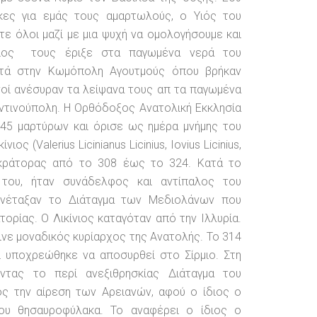
κες για εμάς τους αμαρτωλούς, ο Υιός του
ε όλοι μαζί με μια ψυχή να ομολογήσουμε και
ίνιος τους έριξε στα παγωμένα νερά του
τά στην Κωμόπολη Αγουτμούς όπου βρήκαν
νοί ανέσυραν τα λείψανα τους απ τα παγωμένα
ντινούπολη. Η Ορθόδοξος Ανατολική Εκκλησία
45 μαρτύρων και όρισε ως ημέρα μνήμης του
ος (Valerius Licinianus Licinius, Iovius Licinius,
οκράτορας από το 308 έως το 324. Κατά το
 του, ήταν συνάδελφος και αντίπαλος του
υνέταξαν το Διάταγμα των Μεδιολάνων που
ορίας. Ο Λικίνιος καταγόταν από την Ιλλυρία.
νε μοναδικός κυρίαρχος της Ανατολής. Το 314
 υποχρεώθηκε να αποσυρθεί στο Σίρμιο. Στη
ντας το περί ανεξιθρησκίας Διάταγμα του
ος την αίρεση των Αρειανών, αφού ο ίδιος ο
του θησαυροφύλακα. Το αναφέρει ο ίδιος ο