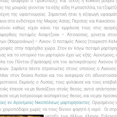
όπως αναφέρει ο Προκόπιος). Και τέλος η κόκκινη μουριά 
ς της μουριάς γίνονταν τα εξής είδη: Η μπαστίλλα, τα τζαμίτζ
τέχνη της υφαντουργίας. Σημαντική ήταν η εξαγωγή υφασμ
νια στα ενδότερα της Μικράς Ασίας, Περσίας και Καυκάσου
ρόνου καθώς είχαν κάνει την εμφάνιση τους στις αγορέ
αφερθείς ποταμός Ασαρτζούκ – Λίτσασσας, χύνεται στο
νων (Χ̆ερροιάνων) – Λύκον. Ο ποταμός Λύκος (τουρκιστί Κελκί
ροφές στην παρόχθιο χώρα. Στον εν λόγω ποταμό μαρτύρησα
ας και το ιστορικό του μαρτυρίου έχει ως εξής: Αγουτμούς,
λη του Πόντου (Γαράσαρη) επι του αυτοκράτορος Λικίνιου 3
ανών. Σαράντα πέντε στρατιώτες στους οποίους ο Λικίνιος
θαν στον δούκα Λυσίαν και του ανέφεραν ότι αδυνατούσαν ν
ριστιανοί. Εκμανής ο Λυσίας, τους φυλάκισε και τους επέβα
τοὺς έπεισε να μη θυσιάζουν στοὺς θεούς, αυτοί απάντησαν: 
εισε να μη λατρεύουμε ανύπαρκτους θεούς, και να μην προσκ
ρες εν Αγουτμούς Νικοπόλεως μαρτυρήσαντες
. Οργισμένος 
 χειροπόδαρα χωρίς να τους δίνουν φαγητό ή νερό. Οι στρ
μεταξύ των άλλων, έλεγαν:
Ευλογού