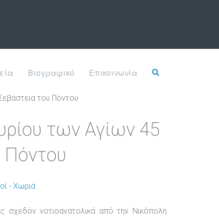
εία
Βιογραφικό
Επικοινωνία
 Σεβάστεια του Πόντου
υρίου των Αγίων 45
υ Πόντου
οί - Χωριά
ς σχεδόν νοτιοανατολικά από την Νικόπολη