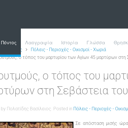
Πόντος
Λαογραφία
Ιστορία
Γλώσσα
Θρησκ
Πόντος
Πόλεις - Περιοχές - Οικισμοί - Χωριά
ουτμούς, ο τόπος του μαρτυρίου των Αγίων 45 μαρτύρων στη
ουτμούς, ο τόπος του μαρτ
ρτύρων στη Σεβάστεια το
n by Πολατίδης Βασίλειος. Posted in
Πόλεις - Περιοχές - Οικισμ
Σε απόσταση μισής ώρα