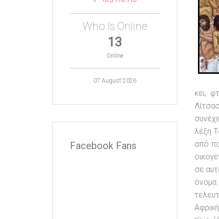
IP:
10.5.176.110
Who Is Online
13
Online
07 August 2026
κει, 
Λίτσα
συνέχε
λέξη Τ
από πα
Facebook Fans
οικογέ
σε αυτ
όνομα 
τελευτ
Αφρική