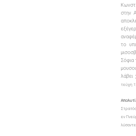
Κωνστα
στην 
αποκλε
εξέγερ
αναφέρ
το υπ
μισοσβ
Σόφια 
μουσου
λάβει 
τεύχη 1
Απολυτί
Στρατός
εν Πνεύ
λύσαντε