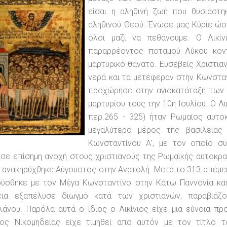
είσαι η αληθινή ζωή που θυσιάστη
αληθινού Θεού. Ένωσε μας Κύριε ώστ
όλοι μαζί να πεθάνουμε. Ο Λικ
παραρρέοντος ποταμού Λύκου κον
μαρτυρικό θάνατο. Ευσεβείς Χριστια
νερά και τα μετέφεραν στην Κωνστα
προχώρησε στην αγιοκατάταξη των 
μαρτυρίου τους την 10η Ιουλίου. Ο Λικίνι
περ.265 - 325) ήταν Ρωμαίος αυτ
μεγαλύτερο μέρος της βασιλείας
Κωνσταντίνου Α', με τον οποίο σ
σε επίσημη ανοχή στους χριστιανούς της Ρωμαϊκής αυτοκρατ
 ανακηρύχθηκε Αύγουστος στην Ανατολή. Μετά το 313 απέμει
ούσθηκε με τον Μέγα Κωνσταντίνο στην Κάτω Παννονία και
εια εξαπέλυσε διωγμό κατά των χριστιανών, παραβιάζο
άνου. Παρόλα αυτά ο ίδιος ο Λικίνιος είχε μια εύνοια πρ
ιος Νικομηδείας είχε τιμηθεί απο αυτόν με τον τίτλο 