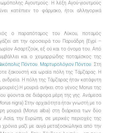
 κωμόπολης Αγουτμούς. Η λέξη Αγού-γιουτμούς
αίνει κατέπιεν το φάρμακο, ήτοι αλληγορικά
τικός ο παραπόταμος του Λύκου, ποταμός
άζει απ την οροσειρά του Παρυάδρη (Εγρί –
χωρίον Ασαρτζούκ, εξ ού και το όνομα του. Από
συμβάλλει και ο χειμαρρώδης ποταμίσκος της
Νικόπολις Πόντου. Μαρτυρολόγιον Πόντου
. Στη
οτε ξακουστή και ωραία πόλη της Τάμζαρας. Η
ν, ανδρεία. Η πόλη της Τάμζαρας ήταν κατάφυτη
μουριές).Η μουριά ανήκει στο γένος Morus της
ου φύονται σε διάφορα μέρη της γης. Ανάμεσα
Morus nigra) Στην αρχαιότητα ήταν γνωστή με το
η μουριά (Morus alba) στη διάρκεια των δύο
 Ασία, την Ευρώπη, σε μερικές περιοχές της
ά χρόνια μαζί με αυγά μεταξοσκώληκα από την