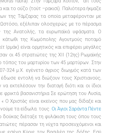
(Morus rubra). Στην Τάμζαρα λοιπόν, απ τους
α και το ούζο (τούτ –ρακισί). Παλιότερα ήκμαζε
άτων της Τάμζαρας τα οποία μεταφέρονταν με
. Ωστόσο, εξέλιπαν ολοσχερώς με το πέρασμα
ς της Ανατολής, τα ευρωπαϊκά υφάσματα. Ο
ν κάτωθι της Κωμόπολης Αγουτμούς ποταμό
τ Ιρμάκ) είναι ορμητικός και επιφέρει μεγάλες
ν οι 45 στρατιώτες της ΧΙΙ (12ης) Ρωμαϊκής
 ο τόπος του μαρτυρίου των 45 μαρτύρων. Στην
07-324 μ.Χ. εγένετο άγριος διωγμός κατά των
 έδωσε εντολή να διώξουν τους Χριστιανούς,
α εκτελέσουν την διαταγή διότι και οι ίδιοι
λε φρικτά βασανιστήρια Σε ερώτηση του Λυσία,
« Ο Χριστὸς είναι εκείνος που μας δίδαξε και
υνούμε τα είδωλα. τους.
Οι Άγιοι Σαράντα Πέντε
ο δούκας διέταξε τη φυλάκιση τους όπου τους
ατιώτες πέρασαν τη νύχτα προσευχόμενοι και
με εσένα Κύριε τον Βασιλέα της δόξης. Εσύ