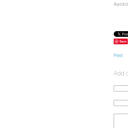
Αγιολό
Save
Print
Add