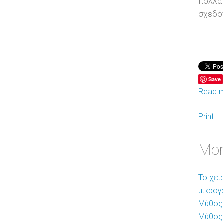
πολλά 
σχεδόν
Save
Read m
Print
More
Το χει
μικρογ
Μύθος 
Μύθος 