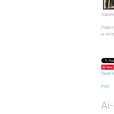
παραπ
Ραχ̆ά 
κι όντα
Save
Read m
Print
Αϊ