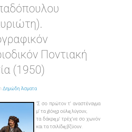
παδόπουλου
υριώτη).
γραφικόν
ιοδικόν Ποντιακή
ία (1950)
in
Δημώδη Άσματα
‘Σ σο πρώτον τ’ αναστέναγμα
μ’ τα χ̆ιόν͜ια ούλα̤ λύγουν,
τα δάκρα̤ μ’ τρέχ’νε σο χωνόν
και τα τσιλίδα̤ βζύουν.