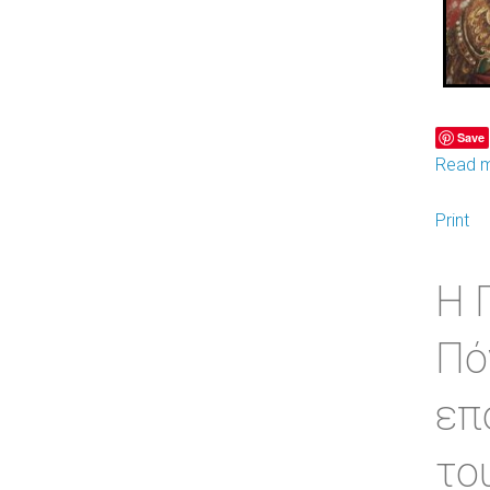
Save
Read m
Print
Η 
Πό
επ
το