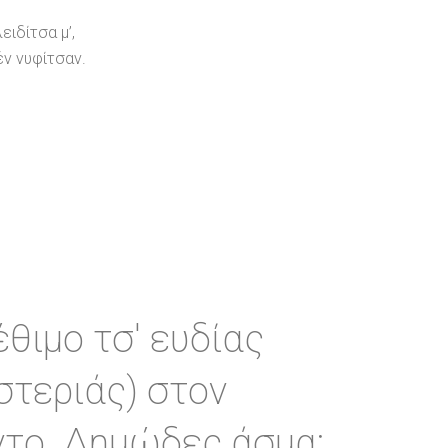
ειδίτσα μ’,
έν νυφίτσαν.
έθιμο τσ' ευδίας
στεριάς) στον
το. Δημώδες άσμα: