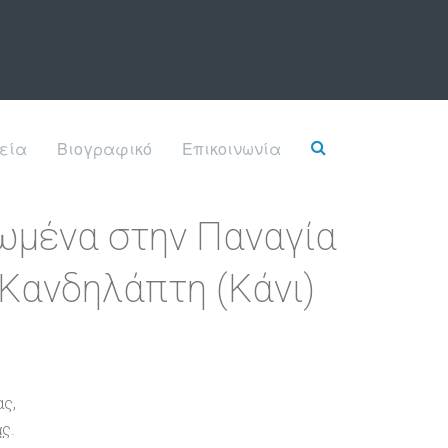
εία
Βιογραφικό
Επικοινωνία
ωμένα στην Παναγία
 Κανδηλάπτη (Κάνι)
ας,
̤ς.