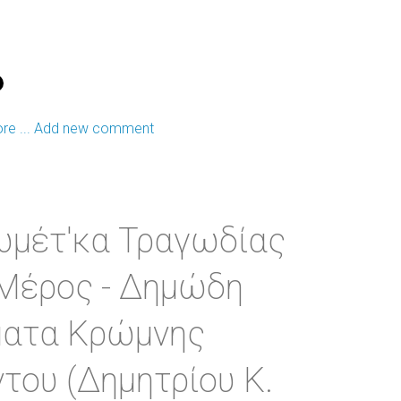
e ...
Add new comment
μέτ'κα Τραγωδίας
Μέρος - Δημώδη
ματα Κρώμνης
του (Δημητρίου Κ.