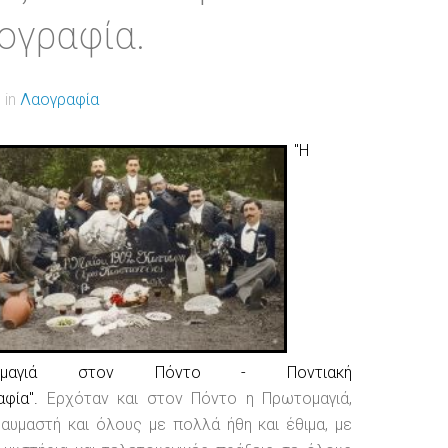
ογραφία.
 in
Λαογραφία
"Η
τομαγιά στον Πόντο - Ποντιακή
αφία".
Ερχόταν και στον Πόντο η Πρωτομαγιά,
αυμαστή και όλους με πολλά ήθη και έθιμα, με