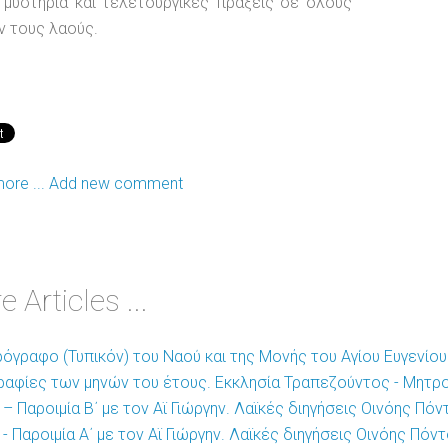
μυστήρια και τελετουργικές πράξεις σε όλους
 τους λαούς.
ore ...
Add new comment
 Articles ...
ρόγραφο (Τυπικόν) του Ναού και της Μονής του Αγίου Ευγενίου
ραφίες των μηνών του έτους. Εκκλησία Τραπεζούντος - Μητ
– Παροιμία Β΄ με τον Αϊ Γιώργην. Λαϊκές διηγήσεις Οινόης Πόν
- Παροιμία Α΄ με τον Αϊ Γιώργην. Λαϊκές διηγήσεις Οινόης Πόν