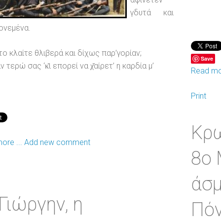
γδυτά και
ονεμένα.
ντο κλαίτε θλιβερά και δίχως παρ’γορίαν;
Save
ν τερώ σας ‘κ̆ι επορεί να χ̆αίρετ’ η καρδία μ’
Read mor
Print
Κρω
ore ...
Add new comment
8ο 
άσ
-Γιώργην, η
Πόν