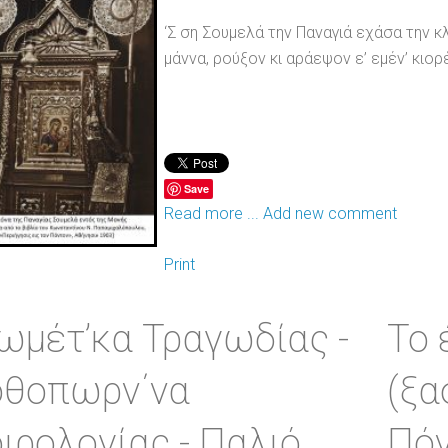
‘Σ ση Σουμελά την Παναγιά εχάσα την κλ
μάννα, ρούξον κι αράεψον ε’ εμέν’ κιορ
Save
Read more ...
Add new comment
Print
ωμέτ’κα Τραγωδίας -
Το 
θοπωρν΄να
(ξα
ιρολογίας - Παλιό
Πόν