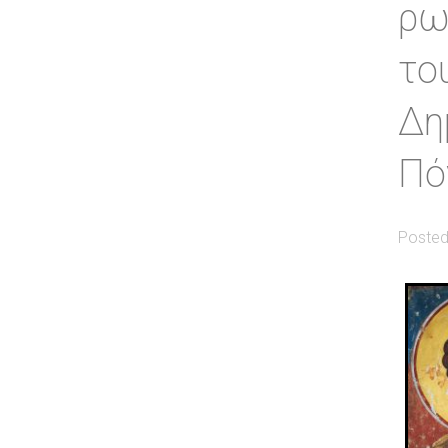
ρω
το
Δη
Πό
Posted