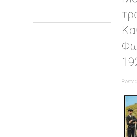
τρ
Κα
Φω
19
Posted