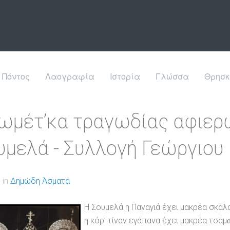
Πόντος
Λαογραφία
Ιστορία
Γλώσσα
Θρησκ
ωμέτ’κα τραγωδίας αφιερ
υμελά - Συλλογή Γεώργιου
 in
Δημώδη Άσματα
Η Σουμελά η Παναγιά έχει μακρέα σκάλ
η κόρ’ τίναν εγάπανα έχει μακρέα τσάμα