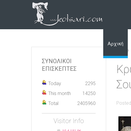
Αρχική
Home
ΣΥΝΟΛΙΚΟΙ
Κρ
ΕΠΙΣΚΕΠΤΕΣ
Σο
Today
2295
This month
14250
Posted
Total
2405960
Visitor Info