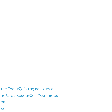
 της Τραπεζούντας και οι εν αυτώ
ροπολίτου Χρύσανθου Φιλιππίδου
του
του