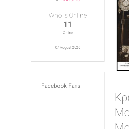
IP:
10.4.131.96
Who Is Online
11
Online
07 August 2026
Facebook Fans
Κρ
Μο
Μο