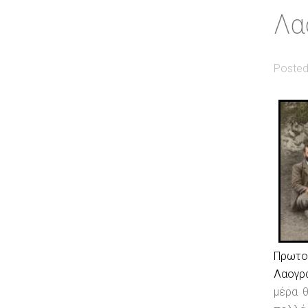
Λα
Posted
Πρω
Λαογρ
μέρα θ