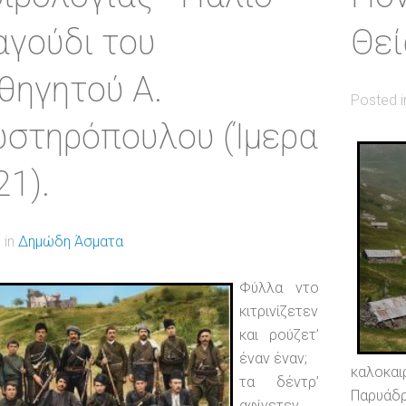
αγούδι του
Θεί
θηγητού Α.
Posted 
στηρόπουλου (Ίμερα
21).
 in
Δημώδη Άσματα
Φύλλα ντο
κιτρινίζετεν
και ρούζετ’
έναν έναν;
καλοκαι
τα δέντρ’
Παρυάδρ
αφίνετεν