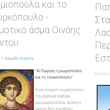
μιοπούλα και το
Πα
υρκόπουλο -
Στα
μοτικό άσμα Οινόης
Λαο
ντου
Περ
Εστ
 in
Δημώδη Άσματα
"Αϊ-Γιώργην, η ρωμιοπούλα
Posted 
και το τουρκόπουλο"
Έναν τουρκό-τουρκόπουλο,
του βασιλιά παιδάκι,
μια ρωμιοπούλαν αγαπά κι’
εκείνε δεν τον θέλει.