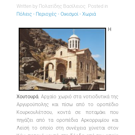
Written by Πολατίδης Βασίλειος. Posted in
Πόλεις - Περιοχές - Οικισμοί - Χωριά
Η
Χουτουρά.
Αρχαίο χωριό στα νοτιοδυτικά της
Αργυρούπολης και πίσω από το οροπέδιο
Κουρκουλέτσου, κοντά σε ποταμάκι που
πηγάζει από τα οροπέδια Αρκορρυμίου και
Λεϊσή το οποίο στη συνέχεια χύνεται στον