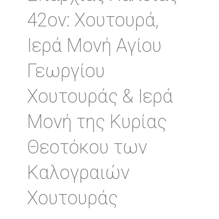
42ον: Χουτουρά,
Ιερά Μονή Αγίου
Γεωργίου
Χουτουράς & Ιερά
Μονή της Κυρίας
Θεοτόκου των
Καλογραιών
Χουτουράς