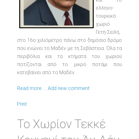
ελληνο-
τουρκικό
χωριό
Γετή-Σεϊλή,
στο 16ο χιλιόμετρο πάνω στο δημόσιο δρόμο
που ενώνει το Μαδέν με τη Σεβάστεια. Όλα τα
περιβόλια και τα κτήματα του χωριού
ποτίζονται από το μικρό ποτάμι που
κατεβαίνει από το Μαδέν.
Read more ...
Add new comment
Print
Το Χωρίον Τεκκέ