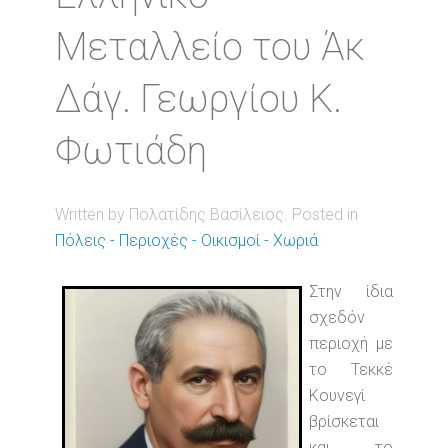
Μεταλλείο του Άκ
Δάγ. Γεωργίου Κ.
Φωτιάδη
Written by Πολατίδης Βασίλειος. Posted in
Πόλεις - Περιοχές - Οικισμοί - Χωριά
Στην ίδια
σχεδόν
περιοχή με
το Τεκκέ
Κουνεγί
βρίσκεται
και το