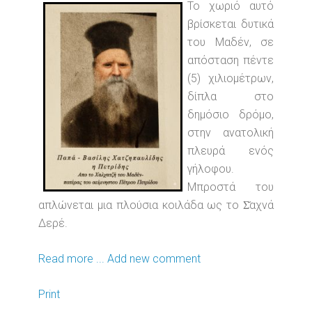
Το χωριό αυτό
βρίσκεται δυτικά
του Μαδέν, σε
απόσταση πέντε
(5) χιλιομέτρων,
δίπλα στο
δημόσιο δρόμο,
στην ανατολική
πλευρά ενός
γήλοφου.
Μπροστά του
απλώνεται μια πλούσια κοιλάδα ως το Σ̆αχνά
Δερέ.
Read more ...
Add new comment
Print