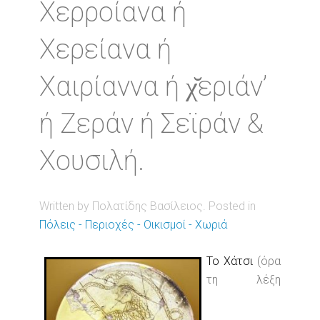
Χερροίανα ή
Χερείανα ή
Χαιρίαννα ή χ̆εριάν’
ή Ζεράν ή Σεϊράν &
Χουσιλή.
Written by Πολατίδης Βασίλειος. Posted in
Πόλεις - Περιοχές - Οικισμοί - Χωριά
Το Χάτσι
(όρα
τη λέξη